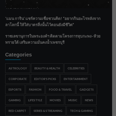
กรมชลฯ รับฟังประชาชน ติดตามแก้ปัญหาโครงการประตู
ระบายน้ำศรีสองรักฯ
‘แมน การิน’ แชร์ความเชื่อชวนคิด! “อยากกินอะไรหลังจาก
ลาโลกนี้ ให้ใส่บาตรสิ่งนั้นไว้ตอนยังมีชีวิต”
ราชเลขานุการในพระองค์ฯ ติดตามโครงการหุบกะพง–ห้วย
ทรายใต้ เสริมความมั่นคงน้ำเพชรบุรี
Categories
ASTROLOGY
BEAUTY & HEALTH
CELEBRITIES
CORPORATE
EDITOR'S PICKS
ENTERTAINMENT
ESPORTS
FASHION
FOOD & TRAVEL
GADGETS
GAMING
LIFESTYLE
MOVIES
MUSIC
NEWS
RED CARPET
SERIES & STREAMING
TECH & GAMING