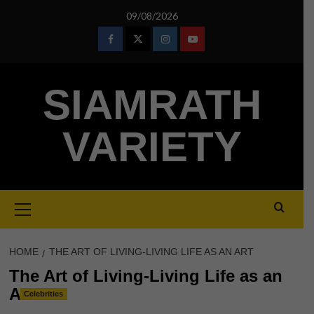
Skip
09/08/2026
to
content
Facebook
Twitter
Instagram
Youtube
SIAMRATH
VARIETY
Primary
Menu
HOME
THE ART OF LIVING-LIVING LIFE AS AN ART
The Art of Living-Living Life as an
Art
Celebrities