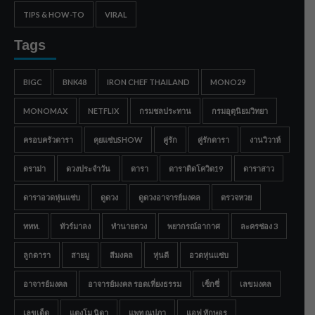
TIPS & HOW-TO
VIRAL
Tags
BIGC
BNK48
IRON CHEF THAILAND
MONO29
MONOMAX
NETFLIX
กรมชลประทาน
กรมอุตุนิยมวิทยา
ครอบครัวดารา
คุยแซ่บSHOW
คู่รัก
คู่รักดารา
งานวิวาห์
ดราม่า
ดวงประจำวัน
ดารา
ดาราติดโควิด19
ดาราสาว
ดาราอวดหุ่นแซ่บ
ดูดวง
ดูดวงอาจารย์มงคล
ตรวจหวย
ททท.
ทัวร์มาลง
ทำนายดวง
พยากรณ์อากาศ
ละครช่อง 3
ลูกดารา
สายมู
สีมงคล
หุ่นดี
อวดหุ่นแซ่บ
อาจารย์มงคล
อาจารย์มงคล รอดเที่ยงธรรม
เซ็กซี่
เลขมงคล
เลขเด็ด
แตงโม นิดา
แพท ณปภา
แอฟ ทักษอร