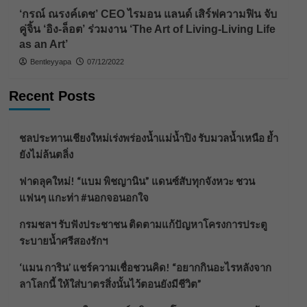
‘กรณ์ ณรงค์เดช’ CEO ไรมอน แลนด์ เสิร์ฟความฟิน จับ
คู่จิ้น ‘อิง-ล็อต’ ร่วมงาน ‘The Art of Living-Living Life
as an Art’
Bentleyyapa
07/12/2022
Recent Posts
ชลประทานเชียงใหม่เร่งพร่องน้ำแม่น้ำปิง รับมวลน้ำเหนือ ย้ำ
ยังไม่ล้นตลิ่ง
ฟาดลุคใหม่! “แบม พิชญานิน” แดนซ์สับทุกจังหวะ ชวน
แฟนๆ แกะท่า #นอกจอนอกใจ
กรมชลฯ รับฟังประชาชน ติดตามแก้ปัญหาโครงการประตู
ระบายน้ำศรีสองรักฯ
‘แมน การิน’ แชร์ความเชื่อชวนคิด! “อยากกินอะไรหลังจาก
ลาโลกนี้ ให้ใส่บาตรสิ่งนั้นไว้ตอนยังมีชีวิต”