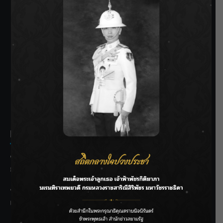
SIAMRATH VARIETY
THE BEST ENTERTAINMENT
Recent Posts
ชลประทานเชียงใหม่เร่งพร่องน้ำแม่น้ำปิง รับมวลน้ำเหนือ ย้ำ
ยังไม่ล้นตลิ่ง
ฟาดลุคใหม่! “แบม พิชญานิน” แดนซ์สับทุกจังหวะ ชวนแฟนๆ
แกะท่า #นอกจอนอกใจ