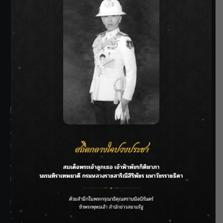
SIAMRATH VARIETY
THE BEST ENTERTAINMENT
Recent Posts
ชลประทานเชียงใหม่เร่งพร่องน้ำแม่น้ำปิง รับมวลน้ำเหนือ ย้ำ
ยังไม่ล้นตลิ่ง
ฟาดลุคใหม่! “แบม พิชญานิน” แดนซ์สับทุกจังหวะ ชวนแฟนๆ
แกะท่า #นอกจอนอกใจ
กรมชลฯ รับฟังประชาชน ติดตามแก้ปัญหาโครงการประตู
ระบายน้ำศรีสองรักฯ