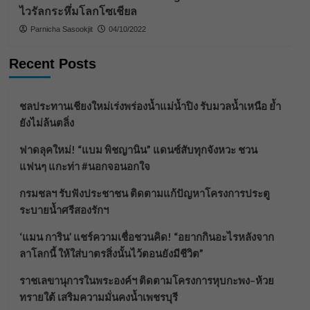
ไวรัลกระหึ่มโลกโซเชียล
Parnicha Sasookjit
04/10/2022
Recent Posts
ชลประทานเชียงใหม่เร่งพร่องน้ำแม่น้ำปิง รับมวลน้ำเหนือ ย้ำ
ยังไม่ล้นตลิ่ง
ฟาดลุคใหม่! “แบม พิชญานิน” แดนซ์สับทุกจังหวะ ชวน
แฟนๆ แกะท่า #นอกจอนอกใจ
กรมชลฯ รับฟังประชาชน ติดตามแก้ปัญหาโครงการประตู
ระบายน้ำศรีสองรักฯ
‘แมน การิน’ แชร์ความเชื่อชวนคิด! “อยากกินอะไรหลังจาก
ลาโลกนี้ ให้ใส่บาตรสิ่งนั้นไว้ตอนยังมีชีวิต”
ราชเลขานุการในพระองค์ฯ ติดตามโครงการหุบกะพง–ห้วย
ทรายใต้ เสริมความมั่นคงน้ำเพชรบุรี