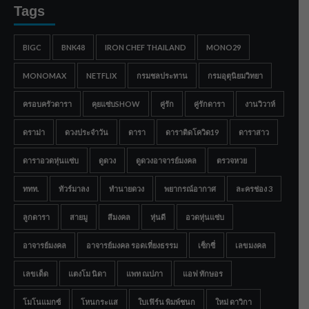
Tags
BIGC
BNK48
IRON CHEF THAILAND
MONO29
MONOMAX
NETFLIX
กรมชลประทาน
กรมอุตุนิยมวิทยา
ครอบครัวดารา
คุยแซ่บSHOW
คู่รัก
คู่รักดารา
งานวิวาห์
ดราม่า
ดวงประจำวัน
ดารา
ดาราติดโควิด19
ดาราสาว
ดาราอวดหุ่นแซ่บ
ดูดวง
ดูดวงอาจารย์มงคล
ตรวจหวย
ททท.
ทัวร์มาลง
ทำนายดวง
พยากรณ์อากาศ
ละครช่อง 3
ลูกดารา
สายมู
สีมงคล
หุ่นดี
อวดหุ่นแซ่บ
อาจารย์มงคล
อาจารย์มงคล รอดเที่ยงธรรม
เซ็กซี่
เลขมงคล
เลขเด็ด
แตงโม นิดา
แพท ณปภา
แอฟ ทักษอร
โมโนแมกซ์
โหนกระแส
ใบเฟิร์น พิมพ์ชนก
ใหม่ ดาวิกา