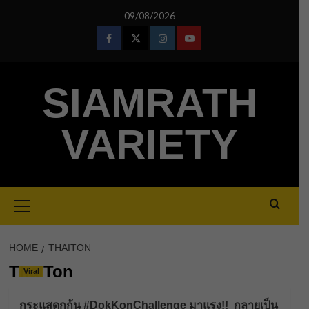
Skip
09/08/2026
to
content
Facebook
Twitter
Instagram
Youtube
SIAMRATH
VARIETY
Primary
Menu
HOME
THAITON
ThaiTon
Viral
กระแสดกก้น #DokKonChallenge มาแรง!! กลายเป็น