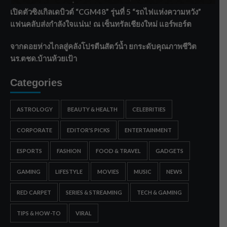
เปิดตัวซิงเกิลเดบิวต์ “CGM48” รุ่นที่ 5 “รถไฟแห่งความหวัง”
แฟนคลับส่งกำลังใจแน่น! ณ เซ็นทรัลเชียงใหม่ แอร์พอร์ต
จากดอยห่างไกลสู่คลังโปรตีนสัตว์น้ำ ยกระดับคุณภาพชีวิต
นร.ตชด.บ้านห้วยเป้า
Categories
ASTROLOGY
BEAUTY & HEALTH
CELEBRITIES
CORPORATE
EDITOR'S PICKS
ENTERTAINMENT
ESPORTS
FASHION
FOOD & TRAVEL
GADGETS
GAMING
LIFESTYLE
MOVIES
MUSIC
NEWS
RED CARPET
SERIES & STREAMING
TECH & GAMING
TIPS & HOW-TO
VIRAL