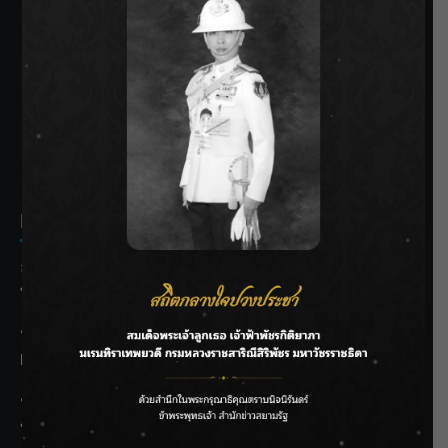
SIAMRATH VARIETY
THE BEST ENTERTAINMENT
Recent Posts
ลุยไม่หยุด!! กรมชลฯ เร่งเคลียร์ผักตบชวา-ติดตั้งเครื่องสูบน้ำ
ทั่วไทย
“BILLKIN” สร้างความภาคภูมิใจ คว้ารางวัลใหญ่ Weibo
Malaysia พร้อมโชว์สุดประทับใจ
“สุริยะ” สั่งกรมชลฯ เฝ้าระวังน้ำ 24 ชม. รับมือฝนสิงหาคม
บริหารเชิงรุกลดเสี่ยงน้ำท่วม