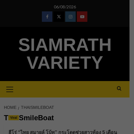
Skip
06/08/2026
to
content
Facebook
Twitter
Instagram
Youtube
SIAMRATH
VARIETY
Primary
Menu
HOME
THAISMILEBOAT
ThaiSmileBoat
Viral
ฮีโร่ “ไทย สมายล์ โบ้ท” กระโดดช่วยสาวท้อง 5 เดือน