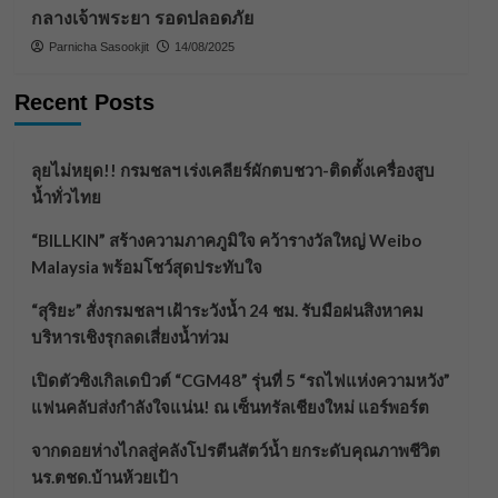
กลางเจ้าพระยา รอดปลอดภัย
Parnicha Sasookjit
14/08/2025
Recent Posts
ลุยไม่หยุด!! กรมชลฯ เร่งเคลียร์ผักตบชวา-ติดตั้งเครื่องสูบ
น้ำทั่วไทย
“BILLKIN” สร้างความภาคภูมิใจ คว้ารางวัลใหญ่ Weibo
Malaysia พร้อมโชว์สุดประทับใจ
“สุริยะ” สั่งกรมชลฯ เฝ้าระวังน้ำ 24 ชม. รับมือฝนสิงหาคม
บริหารเชิงรุกลดเสี่ยงน้ำท่วม
เปิดตัวซิงเกิลเดบิวต์ “CGM48” รุ่นที่ 5 “รถไฟแห่งความหวัง”
แฟนคลับส่งกำลังใจแน่น! ณ เซ็นทรัลเชียงใหม่ แอร์พอร์ต
จากดอยห่างไกลสู่คลังโปรตีนสัตว์น้ำ ยกระดับคุณภาพชีวิต
นร.ตชด.บ้านห้วยเป้า