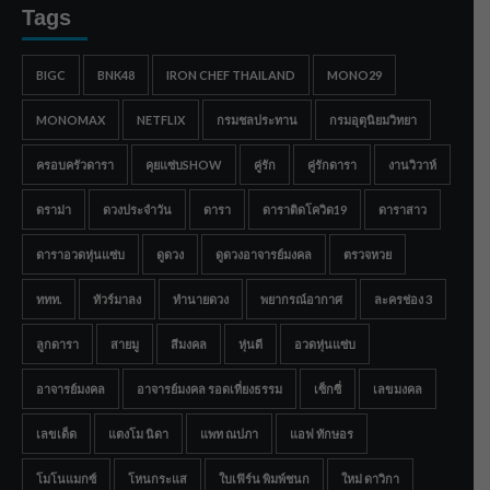
Tags
BIGC
BNK48
IRON CHEF THAILAND
MONO29
MONOMAX
NETFLIX
กรมชลประทาน
กรมอุตุนิยมวิทยา
ครอบครัวดารา
คุยแซ่บSHOW
คู่รัก
คู่รักดารา
งานวิวาห์
ดราม่า
ดวงประจำวัน
ดารา
ดาราติดโควิด19
ดาราสาว
ดาราอวดหุ่นแซ่บ
ดูดวง
ดูดวงอาจารย์มงคล
ตรวจหวย
ททท.
ทัวร์มาลง
ทำนายดวง
พยากรณ์อากาศ
ละครช่อง 3
ลูกดารา
สายมู
สีมงคล
หุ่นดี
อวดหุ่นแซ่บ
อาจารย์มงคล
อาจารย์มงคล รอดเที่ยงธรรม
เซ็กซี่
เลขมงคล
เลขเด็ด
แตงโม นิดา
แพท ณปภา
แอฟ ทักษอร
โมโนแมกซ์
โหนกระแส
ใบเฟิร์น พิมพ์ชนก
ใหม่ ดาวิกา