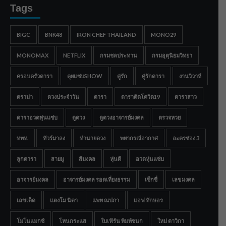
Tags
BIGC
BNK48
IRON CHEF THAILAND
MONO29
MONOMAX
NETFLIX
กรมชลประทาน
กรมอุตุนิยมวิทยา
ครอบครัวดารา
คุยแซ่บSHOW
คู่รัก
คู่รักดารา
งานวิวาห์
ดราม่า
ดวงประจำวัน
ดารา
ดาราติดโควิด19
ดาราสาว
ดาราอวดหุ่นแซ่บ
ดูดวง
ดูดวงอาจารย์มงคล
ตรวจหวย
ททท.
ทัวร์มาลง
ทำนายดวง
พยากรณ์อากาศ
ละครช่อง 3
ลูกดารา
สายมู
สีมงคล
หุ่นดี
อวดหุ่นแซ่บ
อาจารย์มงคล
อาจารย์มงคล รอดเที่ยงธรรม
เซ็กซี่
เลขมงคล
เลขเด็ด
แตงโม นิดา
แพท ณปภา
แอฟ ทักษอร
โมโนแมกซ์
โหนกระแส
ใบเฟิร์น พิมพ์ชนก
ใหม่ ดาวิกา