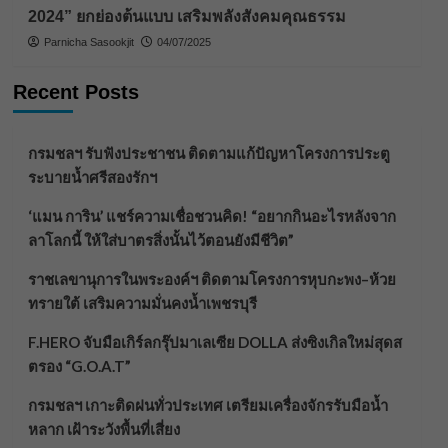
2024” ยกย่องต้นแบบ เสริมพลังสังคมคุณธรรม
Parnicha Sasookjit
04/07/2025
Recent Posts
กรมชลฯ รับฟังประชาชน ติดตามแก้ปัญหาโครงการประตู
ระบายน้ำศรีสองรักฯ
‘แมน การิน’ แชร์ความเชื่อชวนคิด! “อยากกินอะไรหลังจาก
ลาโลกนี้ ให้ใส่บาตรสิ่งนั้นไว้ตอนยังมีชีวิต”
ราชเลขานุการในพระองค์ฯ ติดตามโครงการหุบกะพง–ห้วย
ทรายใต้ เสริมความมั่นคงน้ำเพชรบุรี
F.HERO จับมือเกิร์ลกรุ๊ปมาเลเซีย DOLLA ส่งซิงเกิลใหม่สุดส
ตรอง “G.O.A.T”
กรมชลฯ เกาะติดฝนทั่วประเทศ เตรียมเครื่องจักรรับมือน้ำ
หลาก เฝ้าระวังพื้นที่เสี่ยง