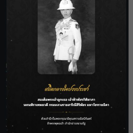
SIAMRATH VARIETY
THE BEST ENTERTAINMENT
Recent Posts
กรมชลฯ รับฟังประชาชน ติดตามแก้ปัญหาโครงการประตู
ระบายน้ำศรีสองรักฯ
‘แมน การิน’ แชร์ความเชื่อชวนคิด! “อยากกินอะไรหลังจาก
ลาโลกนี้ ให้ใส่บาตรสิ่งนั้นไว้ตอนยังมีชีวิต”
ราชเลขานุการในพระองค์ฯ ติดตามโครงการหุบกะพง–ห้วย
ทรายใต้ เสริมความมั่นคงน้ำเพชรบุรี