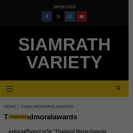
Skip
08/08/2026
to
content
Facebook
Twitter
Instagram
Youtube
SIAMRATH
VARIETY
Primary
Menu
HOME
THAILANDMORALAWARDS
Thailandmoralawards
Corporate
องคมนตรีมอบรางวัล “Thailand Moral Awards