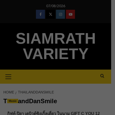
Skip
07/08/2026
to
content
Facebook
Twitter
Instagram
Youtube
SIAMRATH
VARIETY
Primary
Menu
HOME
THAILANDDANSMILE
ThailandDanSmile
Music
กิฟท์-ปิยา เดบิวต์ซิงเกิ้ลเดี่ยว ในนาม GIFT C YOU 12