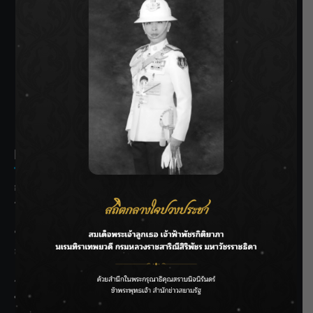
SIAMRATH VARIETY
THE BEST ENTERTAINMENT
Recent Posts
กรมชลฯ รับฟังประชาชน ติดตามแก้ปัญหาโครงการประตู
ระบายน้ำศรีสองรักฯ
‘แมน การิน’ แชร์ความเชื่อชวนคิด! “อยากกินอะไรหลังจาก
ลาโลกนี้ ให้ใส่บาตรสิ่งนั้นไว้ตอนยังมีชีวิต”
ราชเลขานุการในพระองค์ฯ ติดตามโครงการหุบกะพง–ห้วย
ทรายใต้ เสริมความมั่นคงน้ำเพชรบุรี