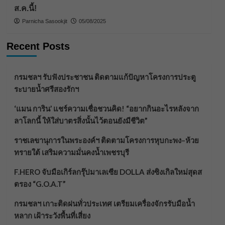
ส.ค.นี้!
Parnicha Sasookjit
05/08/2025
Recent Posts
กรมชลฯ รับฟังประชาชน ติดตามแก้ปัญหาโครงการประตู
ระบายน้ำศรีสองรักฯ
‘แมน การิน’ แชร์ความเชื่อชวนคิด! “อยากกินอะไรหลังจาก
ลาโลกนี้ ให้ใส่บาตรสิ่งนั้นไว้ตอนยังมีชีวิต”
ราชเลขานุการในพระองค์ฯ ติดตามโครงการหุบกะพง–ห้วย
ทรายใต้ เสริมความมั่นคงน้ำเพชรบุรี
F.HERO จับมือเกิร์ลกรุ๊ปมาเลเซีย DOLLA ส่งซิงเกิลใหม่สุดส
ตรอง “G.O.A.T”
กรมชลฯ เกาะติดฝนทั่วประเทศ เตรียมเครื่องจักรรับมือน้ำ
หลาก เฝ้าระวังพื้นที่เสี่ยง