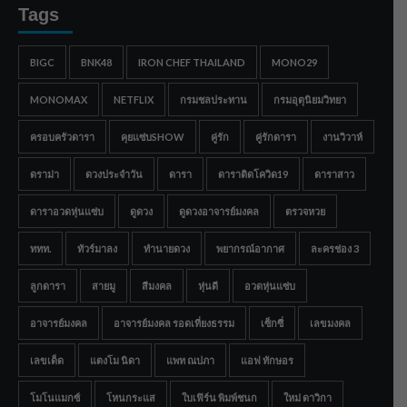
Tags
BIGC
BNK48
IRON CHEF THAILAND
MONO29
MONOMAX
NETFLIX
กรมชลประทาน
กรมอุตุนิยมวิทยา
ครอบครัวดารา
คุยแซ่บSHOW
คู่รัก
คู่รักดารา
งานวิวาห์
ดราม่า
ดวงประจำวัน
ดารา
ดาราติดโควิด19
ดาราสาว
ดาราอวดหุ่นแซ่บ
ดูดวง
ดูดวงอาจารย์มงคล
ตรวจหวย
ททท.
ทัวร์มาลง
ทำนายดวง
พยากรณ์อากาศ
ละครช่อง 3
ลูกดารา
สายมู
สีมงคล
หุ่นดี
อวดหุ่นแซ่บ
อาจารย์มงคล
อาจารย์มงคล รอดเที่ยงธรรม
เซ็กซี่
เลขมงคล
เลขเด็ด
แตงโม นิดา
แพท ณปภา
แอฟ ทักษอร
โมโนแมกซ์
โหนกระแส
ใบเฟิร์น พิมพ์ชนก
ใหม่ ดาวิกา