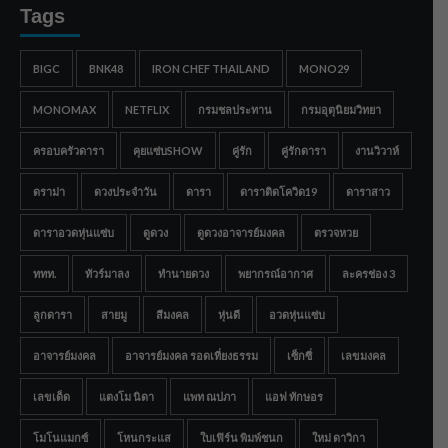
Tags
BIGC
BNK48
IRON CHEF THAILAND
MONO29
MONOMAX
NETFLIX
กรมชลประทาน
กรมอุตุนิยมวิทยา
ครอบครัวดารา
คุยแซ่บSHOW
คู่รัก
คู่รักดารา
งานวิวาห์
ดราม่า
ดวงประจำวัน
ดารา
ดาราติดโควิด19
ดาราสาว
ดาราอวดหุ่นแซ่บ
ดูดวง
ดูดวงอาจารย์มงคล
ตรวจหวย
ททท.
ทัวร์มาลง
ทำนายดวง
พยากรณ์อากาศ
ละครช่อง 3
ลูกดารา
สายมู
สีมงคล
หุ่นดี
อวดหุ่นแซ่บ
อาจารย์มงคล
อาจารย์มงคล รอดเที่ยงธรรม
เซ็กซี่
เลขมงคล
เลขเด็ด
แตงโม นิดา
แพท ณปภา
แอฟ ทักษอร
โมโนแมกซ์
โหนกระแส
ใบเฟิร์น พิมพ์ชนก
ใหม่ ดาวิกา