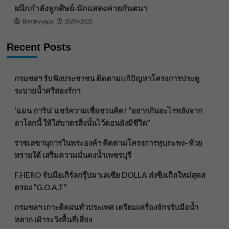
ผนึกกำลังลูกศิษย์-นักแสดงค่ายกันตนา
Bentleyyapa
25/04/2025
Recent Posts
กรมชลฯ รับฟังประชาชน ติดตามแก้ปัญหาโครงการประตู
ระบายน้ำศรีสองรักฯ
‘แมน การิน’ แชร์ความเชื่อชวนคิด! “อยากกินอะไรหลังจาก
ลาโลกนี้ ให้ใส่บาตรสิ่งนั้นไว้ตอนยังมีชีวิต”
ราชเลขานุการในพระองค์ฯ ติดตามโครงการหุบกะพง–ห้วย
ทรายใต้ เสริมความมั่นคงน้ำเพชรบุรี
F.HERO จับมือเกิร์ลกรุ๊ปมาเลเซีย DOLLA ส่งซิงเกิลใหม่สุดส
ตรอง “G.O.A.T”
กรมชลฯ เกาะติดฝนทั่วประเทศ เตรียมเครื่องจักรรับมือน้ำ
หลาก เฝ้าระวังพื้นที่เสี่ยง