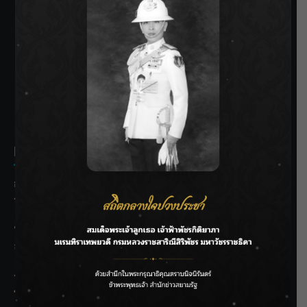
SIAMRATH VARIETY
THE BEST ENTERTAINMENT
Recent Posts
กรมชลฯ รับฟังประชาชน ติดตามแก้ปัญหาโครงการประตู
ระบายน้ำศรีสองรักฯ
‘แมน การิน’ แชร์ความเชื่อชวนคิด! “อยากกินอะไรหลังจาก
ลาโลกนี้ ให้ใส่บาตรสิ่งนั้นไว้ตอนยังมีชีวิต”
ราชเลขานุการในพระองค์ฯ ติดตามโครงการหุบกะพง–ห้วย
ทรายใต้ เสริมความมั่นคงน้ำเพชรบุรี