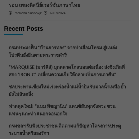
รอบ เพลงดิสนีย์เวอร์ชั่นภาษาไทย
Parnicha Sasookjit
02/07/2024
Recent Posts
กรมประมงฟื้น “บ้านธารทอง” จากป่าเสื่อมโทรม สู่แหล่ง
โปรตีนยั่งยืนตามพระราชดำริ
“MARQUISE (มาร์คีส์) บุกตลาดโกลบอลต่อเนื่อง ส่งซิงเกิลที่
สอง “IRONIC” เปลี่ยนความเจ็บให้กลายเป็นการเอาคืน”
ชลประทานเชียงใหม่เร่งพร่องน้ำแม่น้ำปิง รับมวลน้ำเหนือ ย้ำ
ยังไม่ล้นตลิ่ง
ฟาดลุคใหม่! “แบม พิชญานิน” แดนซ์สับทุกจังหวะ ชวน
แฟนๆ แกะท่า #นอกจอนอกใจ
กรมชลฯ รับฟังประชาชน ติดตามแก้ปัญหาโครงการประตู
ระบายน้ำศรีสองรักฯ