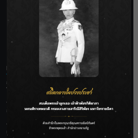
SIAMRATH VARIETY
THE BEST ENTERTAINMENT
Recent Posts
กรมประมงฟื้น “บ้านธารทอง” จากป่าเสื่อมโทรม สู่แหล่ง
โปรตีนยั่งยืนตามพระราชดำริ
“MARQUISE (มาร์คีส์) บุกตลาดโกลบอลต่อเนื่อง ส่งซิงเกิลที่
สอง “IRONIC” เปลี่ยนความเจ็บให้กลายเป็นการเอาคืน”
ชลประทานเชียงใหม่เร่งพร่องน้ำแม่น้ำปิง รับมวลน้ำเหนือ ย้ำ
ยังไม่ล้นตลิ่ง