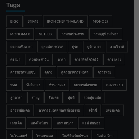
Tags
BIGC
BNK48
IRON CHEF THAILAND
MONO29
MONOMAX
NETFLIX
กรมชลประทาน
กรมอุตุนิยมวิทยา
ครอบครัวดารา
คุยแซ่บSHOW
คู่รัก
คู่รักดารา
งานวิวาห์
ดราม่า
ดวงประจำวัน
ดารา
ดาราติดโควิด19
ดาราสาว
ดาราอวดหุ่นแซ่บ
ดูดวง
ดูดวงอาจารย์มงคล
ตรวจหวย
ททท.
ทัวร์มาลง
ทำนายดวง
พยากรณ์อากาศ
ละครช่อง 3
ลูกดารา
สายมู
สีมงคล
หุ่นดี
อวดหุ่นแซ่บ
อาจารย์มงคล
อาจารย์มงคล รอดเที่ยงธรรม
เซ็กซี่
เลขมงคล
เลขเด็ด
แตงโม นิดา
แพท ณปภา
แอฟ ทักษอร
โมโนแมกซ์
โหนกระแส
ใบเฟิร์น พิมพ์ชนก
ใหม่ ดาวิกา