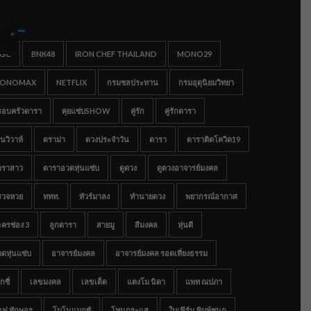
gs
IGC
BNK48
IRON CHEF THAILAND
MONO29
ONOMAX
NETFLIX
กรมชลประทาน
กรมอุตุนิยมวิทยา
รอบครัวดารา
คุยแซ่บSHOW
คู่รัก
คู่รักดารา
นวิวาห์
ดราม่า
ดวงประจำวัน
ดารา
ดาราติดโควิด19
าราสาว
ดาราอวดหุ่นแซ่บ
ดูดวง
ดูดวงอาจารย์มงคล
รวจหวย
ททท.
ทัวร์มาลง
ทำนายดวง
พยากรณ์อากาศ
ครช่อง 3
ลูกดารา
สายมู
สีมงคล
หุ่นดี
ดหุ่นแซ่บ
อาจารย์มงคล
อาจารย์มงคล รอดเที่ยงธรรม
กซี่
เลขมงคล
เลขเด็ด
แตงโม นิดา
แพท ณปภา
อฟ ทักษอร
โมโนแมกซ์
โหนกระแส
ใบเฟิร์น พิมพ์ชนก