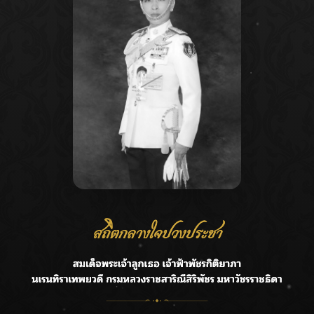
Recent Posts
Ca
กรมชลฯ รับฟังประชาชน ติดตามแก้ปัญหาโครงการประตู
A
ระบายน้ำศรีสองรักฯ
C
‘แมน การิน’ แชร์ความเชื่อชวนคิด! “อยากกินอะไรหลังจาก
E
ลาโลกนี้ ให้ใส่บาตรสิ่งนั้นไว้ตอนยังมีชีวิต”
G
ราชเลขานุการในพระองค์ฯ ติดตามโครงการหุบกะพง–ห้วย
ทรายใต้ เสริมความมั่นคงน้ำเพชรบุรี
R
F.HERO จับมือเกิร์ลกรุ๊ปมาเลเซีย DOLLA ส่งซิงเกิลใหม่สุดส
T
ตรอง “G.O.A.T”