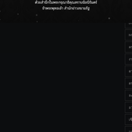
Ta
กรมชลฯ เกาะติดฝนทั่วประเทศ เตรียมเครื่องจักรรับมือน้ำ
หลาก เฝ้าระวังพื้นที่เสี่ยง
B
M
ค
งา
ด
ต
ละ
อว
เซ็
แ