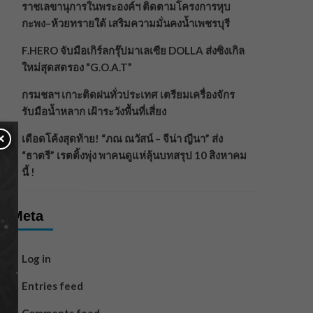
ราชเลขานุการในพระองค์ฯ ติดตามโครงการหุบ
กะพง–ห้วยทรายใต้ เสริมความมั่นคงน้ำเพชรบุรี
F.HERO จับมือเกิร์ลกรุ๊ปมาเลเซีย DOLLA ส่งซิงเกิล
ใหม่สุดสตรอง “G.O.A.T”
กรมชลฯ เกาะติดฝนทั่วประเทศ เตรียมเครื่องจักร
รับมือน้ำหลาก เฝ้าระวังพื้นที่เสี่ยง
×
เดือดโค้งสุดท้าย! “ภณ ณวัสน์ – จีน่า ญีนา” ส่ง
“ธาตรี” เรตติ้งพุ่ง พาคนดูแห่ลุ้นบทสรุป 10 สิงหาคม
นี้ !
Meta
Log in
Entries feed