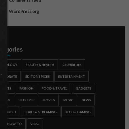
Comments feed
WordPress.org
tegories
STROLOGY
BEAUTY & HEALTH
CELEBRITIES
ORPORATE
EDITOR'S PICKS
ENTERTAINMENT
SPORTS
FASHION
FOOD & TRAVEL
GADGETS
AMING
LIFESTYLE
MOVIES
MUSIC
NEWS
ED CARPET
SERIES & STREAMING
TECH & GAMING
IPS & HOW-TO
VIRAL