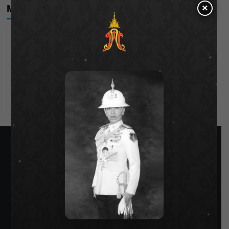
×
Meta
Log in
Entries feed
Comments feed
WordPress.org