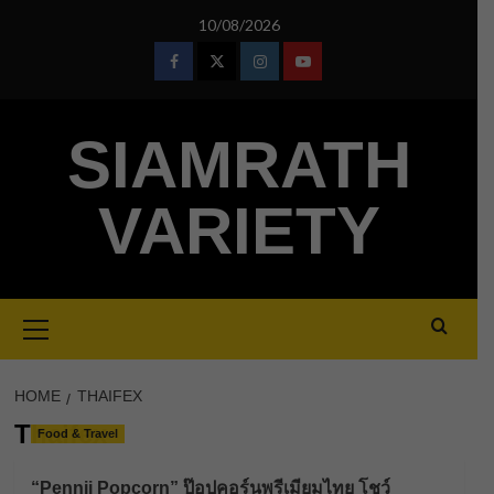
Skip
10/08/2026
to
content
Facebook
Twitter
Instagram
Youtube
SIAMRATH
VARIETY
Primary
Menu
HOME
THAIFEX
Thaifex
Food & Travel
“Pennii Popcorn” ป๊อปคอร์นพรีเมียมไทย โชว์