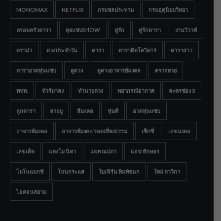
MONOMAX
NETFLIX
กรมชลประทาน
กรมอุตุนิยมวิทยา
ครอบครัวดารา
คุยแซ่บSHOW
คู่รัก
คู่รักดารา
งานวิวาห์
ดราม่า
ดวงประจำวัน
ดารา
ดาราติดโควิด19
ดาราสาว
ดาราอวดหุ่นแซ่บ
ดูดวง
ดูดวงอาจารย์มงคล
ตรวจหวย
ททท.
ทัวร์มาลง
ทำนายดวง
พยากรณ์อากาศ
ละครช่อง 3
ลูกดารา
สายมู
สีมงคล
หุ่นดี
อวดหุ่นแซ่บ
อาจารย์มงคล
อาจารย์มงคล รอดเที่ยงธรรม
เซ็กซี่
เลขมงคล
เลขเด็ด
แตงโม นิดา
แพท ณปภา
แอฟ ทักษอร
โมโนแมกซ์
โหนกระแส
ใบเฟิร์น พิมพ์ชนก
ใหม่ ดาวิกา
ไอคอนสยาม