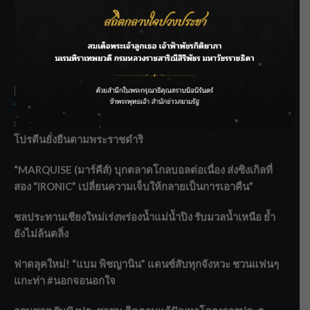
SIAMRATH VARIETY
THE BEST ENTERTAINMENT
Recent Posts
กรมประมงฟื้น “บ้านธารทอง” จากป่าเสื่อมโทรม สู่แหล่ง
โปรตีนยั่งยืนตามพระราชดำริ
“MARQUISE (มาร์คีส์) บุกตลาดโกลบอลต่อเนื่อง ส่งซิงเกิลที่
สอง “IRONIC” เปลี่ยนความเจ็บให้กลายเป็นการเอาคืน”
ชลประทานเชียงใหม่เร่งพร่องน้ำแม่น้ำปิง รับมวลน้ำเหนือ ย้ำ
ยังไม่ล้นตลิ่ง
ฟาดลุคใหม่! “แบม พิชญานิน” แดนซ์สับทุกจังหวะ ชวนแฟนๆ
แกะท่า #นอกจอนอกใจ