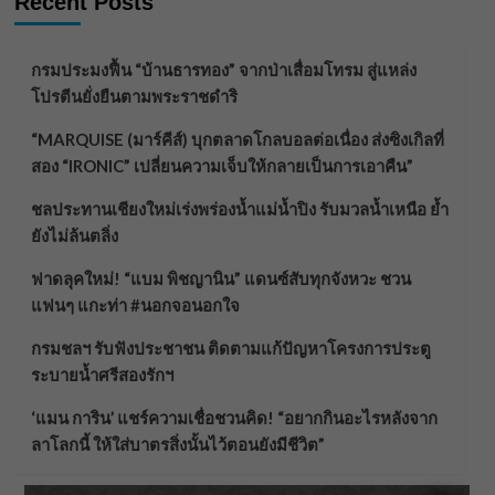
Recent Posts
กรมประมงฟื้น “บ้านธารทอง” จากป่าเสื่อมโทรม สู่แหล่ง
โปรตีนยั่งยืนตามพระราชดำริ
“MARQUISE (มาร์คีส์) บุกตลาดโกลบอลต่อเนื่อง ส่งซิงเกิลที่
สอง “IRONIC” เปลี่ยนความเจ็บให้กลายเป็นการเอาคืน”
ชลประทานเชียงใหม่เร่งพร่องน้ำแม่น้ำปิง รับมวลน้ำเหนือ ย้ำ
ยังไม่ล้นตลิ่ง
ฟาดลุคใหม่! “แบม พิชญานิน” แดนซ์สับทุกจังหวะ ชวน
แฟนๆ แกะท่า #นอกจอนอกใจ
กรมชลฯ รับฟังประชาชน ติดตามแก้ปัญหาโครงการประตู
ระบายน้ำศรีสองรักฯ
‘แมน การิน’ แชร์ความเชื่อชวนคิด! “อยากกินอะไรหลังจาก
ลาโลกนี้ ให้ใส่บาตรสิ่งนั้นไว้ตอนยังมีชีวิต”