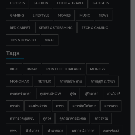
ESPORTS
FASHION
FOOD & TRAVEL
GADGETS
GAMING
LIFESTYLE
MOVIES
MUSIC
NEWS
RED CARPET
SERIES & STREAMING
TECH & GAMING
TIPS & HOW-TO
VIRAL
Tags
BIGC
BNK48
IRON CHEF THAILAND
MONO29
MONOMAX
NETFLIX
กรมชลประทาน
กรมอุตุนิยมวิทยา
ครอบครัวดารา
คุยแซ่บSHOW
คู่รัก
คู่รักดารา
งานวิวาห์
ดราม่า
ดวงประจำวัน
ดารา
ดาราติดโควิด19
ดาราสาว
ดาราอวดหุ่นแซ่บ
ดูดวง
ดูดวงอาจารย์มงคล
ตรวจหวย
ททท.
ทัวร์มาลง
ทำนายดวง
พยากรณ์อากาศ
ละครช่อง 3