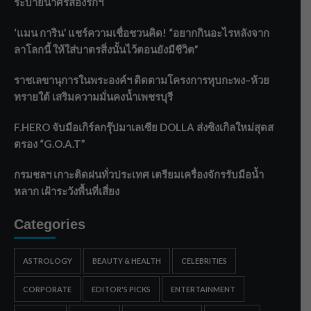
ระบายน้ำศรีสองรักฯ
‘แมน การิน’ แชร์ความเชื่อชวนคิด! “อยากกินอะไรหลังจาก
ลาโลกนี้ ให้ใส่บาตรสิ่งนั้นไว้ตอนยังมีชีวิต”
ราชเลขานุการในพระองค์ฯ ติดตามโครงการหุบกะพง–ห้วย
ทรายใต้ เสริมความมั่นคงน้ำเพชรบุรี
F.HERO จับมือเกิร์ลกรุ๊ปมาเลเซีย DOLLA ส่งซิงเกิลใหม่สุดส
ตรอง “G.O.A.T”
กรมชลฯ เกาะติดฝนทั่วประเทศ เตรียมเครื่องจักรรับมือน้ำ
หลาก เฝ้าระวังพื้นที่เสี่ยง
Categories
ASTROLOGY
BEAUTY & HEALTH
CELEBRITIES
CORPORATE
EDITOR'S PICKS
ENTERTAINMENT