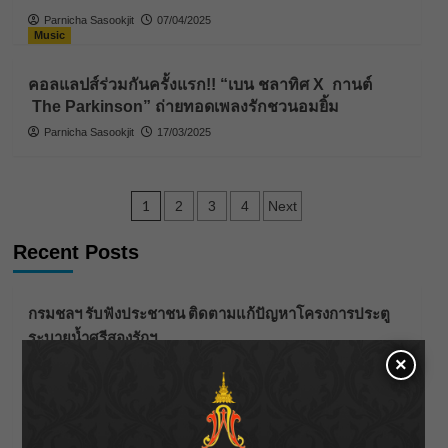
Parnicha Sasookjit
07/04/2025
Music
คอลแลปส์ร่วมกันครั้งแรก!! “เบน ชลาทิศ X กานต์
The Parkinson” ถ่ายทอดเพลงรักชวนอมยิ้ม
Parnicha Sasookjit
17/03/2025
Posts
1
2
3
4
Next
pagination
Recent Posts
กรมชลฯ รับฟังประชาชน ติดตามแก้ปัญหาโครงการประตู
ระบายน้ำศรีสองรักฯ
×
‘แมน การิน’ แชร์ความเชื่อชวนคิด! “อยากกินอะไรหลังจาก
ลาโลกนี้ ให้ใส่บาตรสิ่งนั้นไว้ตอนยังมีชีวิต”
ราชเลขานุการในพระองค์ฯ ติดตามโครงการหุบกะพง–ห้วย