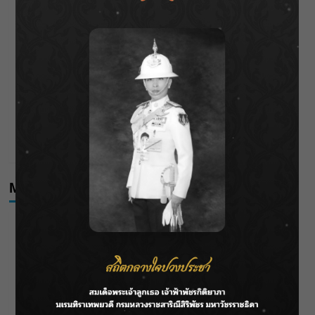
ทรายใต้ เสริมความมั่นคงน้ำเพชรบุรี
F.HERO จับมือเกิร์ลกรุ๊ปมาเลเซีย DOLLA ส่งซิงเกิลใหม่สุดส
ตรอง “G.O.A.T”
กรมชลฯ เกาะติดฝนทั่วประเทศ เตรียมเครื่องจักรรับมือน้ำ
หลาก เฝ้าระวังพื้นที่เสี่ยง
เดือดโค้งสุดท้าย! “ภณ ณวัสน์ – จีน่า ญีนา” ส่ง “ธาตรี” เรต
ติ้งพุ่ง พาคนดูแห่ลุ้นบทสรุป 10 สิงหาคมนี้ !
Meta
Log in
Entries feed
Comments feed
WordPress.org