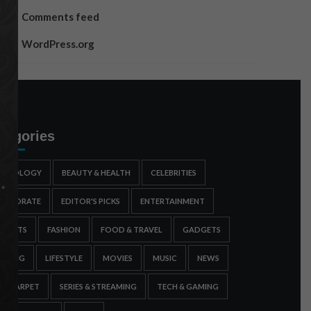
Comments feed
WordPress.org
tegories
STROLOGY
BEAUTY & HEALTH
CELEBRITIES
ORPORATE
EDITOR'S PICKS
ENTERTAINMENT
SPORTS
FASHION
FOOD & TRAVEL
GADGETS
AMING
LIFESTYLE
MOVIES
MUSIC
NEWS
ED CARPET
SERIES & STREAMING
TECH & GAMING