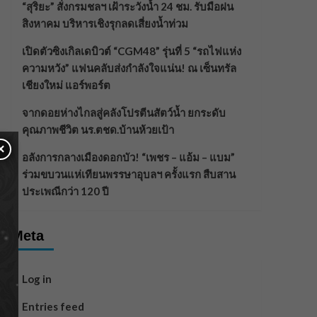
“สุริยะ” สั่งกรมชลฯ เฝ้าระวังน้ำ 24 ชม. รับมือฝน
สิงหาคม บริหารเชิงรุกลดเสี่ยงน้ำท่วม
เปิดตัวซิงเกิลเดบิวต์ “CGM48” รุ่นที่ 5 “รถไฟแห่ง
ความหวัง” แฟนคลับส่งกำลังใจแน่น! ณ เซ็นทรัล
เชียงใหม่ แอร์พอร์ต
จากดอยห่างไกลสู่คลังโปรตีนสัตว์น้ำ ยกระดับ
คุณภาพชีวิต นร.ตชด.บ้านห้วยเป้า
×
อลังการกลางเมืองดอกบัว! “เพชร – แอ้ม – แบม”
ร่วมขบวนแห่เทียนพรรษาอุบลฯ ครั้งแรก สืบสาน
ประเพณีกว่า 120 ปี
Meta
Log in
Entries feed