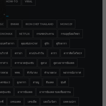
IPS & HOW-TO
VIRAL
gs
IGC
BNK48
IRON CHEF THAILAND
MONO29
ONOMAX
NETFLIX
กรมชลประทาน
กรมอุตุนิยมวิทยา
รอบครัวดารา
คุยแซ่บSHOW
คู่รัก
คู่รักดารา
นวิวาห์
ดราม่า
ดวงประจำวัน
ดารา
ดาราติดโควิด19
าราสาว
ดาราอวดหุ่นแซ่บ
ดูดวง
ดูดวงอาจารย์มงคล
รวจหวย
ททท.
ทัวร์มาลง
ทำนายดวง
พยากรณ์อากาศ
ครช่อง 3
ลูกดารา
สายมู
สีมงคล
หุ่นดี
ดหุ่นแซ่บ
อาจารย์มงคล
อาจารย์มงคล รอดเที่ยงธรรม
กซี่
เลขมงคล
เลขเด็ด
แตงโม นิดา
แพท ณปภา