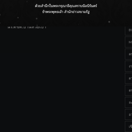
T
แฟนคลับส่งกำลังใจแน่น! ณ เซ็นทรัลเชียงใหม่ แอร์พอร์ต
Ta
จากดอยห่างไกลสู่คลังโปรตีนสัตว์น้ำ ยกระดับคุณภาพชีวิต
นร.ตชด.บ้านห้วยเป้า
B
M
ค
งา
ด
ต
ละ
อว
เซ็