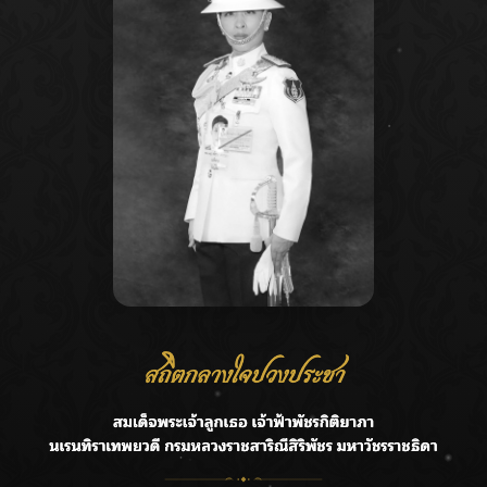
Recent Posts
Ca
ลุยไม่หยุด!! กรมชลฯ เร่งเคลียร์ผักตบชวา-ติดตั้งเครื่องสูบน้ำ
A
ทั่วไทย
C
“BILLKIN” สร้างความภาคภูมิใจ คว้ารางวัลใหญ่ Weibo
E
Malaysia พร้อมโชว์สุดประทับใจ
G
“สุริยะ” สั่งกรมชลฯ เฝ้าระวังน้ำ 24 ชม. รับมือฝนสิงหาคม
บริหารเชิงรุกลดเสี่ยงน้ำท่วม
R
เปิดตัวซิงเกิลเดบิวต์ “CGM48” รุ่นที่ 5 “รถไฟแห่งความหวัง”