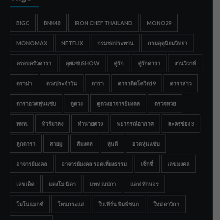
BIGC
BNK48
IRON CHEF THAILAND
MONO29
MONOMAX
NETFLIX
กรมชลประทาน
กรมอุตุนิยมวิทยา
ครอบครัวดารา
คุยแซ่บSHOW
คู่รัก
คู่รักดารา
งานวิวาห์
ดราม่า
ดวงประจำวัน
ดารา
ดาราติดโควิด19
ดาราสาว
ดาราอวดหุ่นแซ่บ
ดูดวง
ดูดวงอาจารย์มงคล
ตรวจหวย
ททท.
ทัวร์มาลง
ทำนายดวง
พยากรณ์อากาศ
ละครช่อง 3
ลูกดารา
สายมู
สีมงคล
หุ่นดี
อวดหุ่นแซ่บ
อาจารย์มงคล
อาจารย์มงคล รอดเที่ยงธรรม
เซ็กซี่
เลขมงคล
เลขเด็ด
แตงโม นิดา
แพท ณปภา
แอฟ ทักษอร
โมโนแมกซ์
โหนกระแส
ใบเฟิร์น พิมพ์ชนก
ใหม่ ดาวิกา