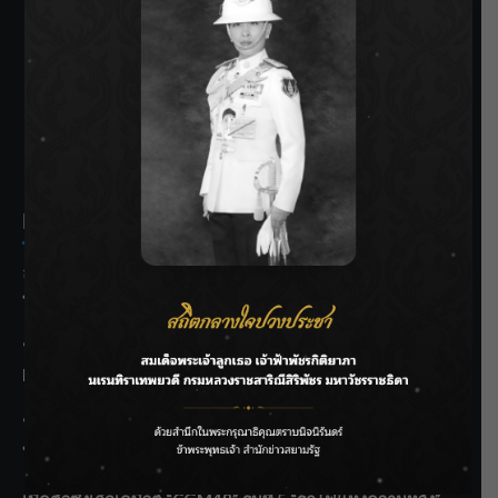
SIAMRATH VARIETY
THE BEST ENTERTAINMENT
Recent Posts
ลุยไม่หยุด!! กรมชลฯ เร่งเคลียร์ผักตบชวา-ติดตั้งเครื่องสูบน้ำ
ทั่วไทย
“BILLKIN” สร้างความภาคภูมิใจ คว้ารางวัลใหญ่ Weibo
Malaysia พร้อมโชว์สุดประทับใจ
“สุริยะ” สั่งกรมชลฯ เฝ้าระวังน้ำ 24 ชม. รับมือฝนสิงหาคม
บริหารเชิงรุกลดเสี่ยงน้ำท่วม