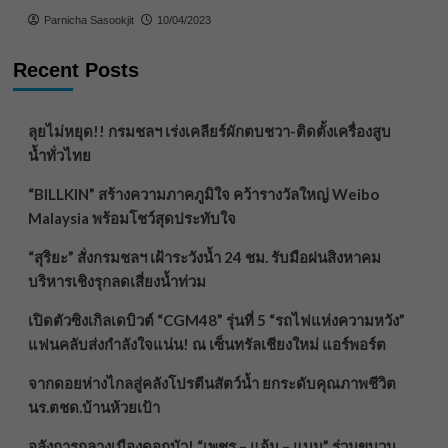
Parnicha Sasookjit
10/04/2023
Recent Posts
ลุยไม่หยุด!! กรมชลฯ เร่งเคลียร์ผักตบชวา-ติดตั้งเครื่องสูบ
น้ำทั่วไทย
“BILLKIN” สร้างความภาคภูมิใจ คว้ารางวัลใหญ่ Weibo
Malaysia พร้อมโชว์สุดประทับใจ
“สุริยะ” สั่งกรมชลฯ เฝ้าระวังน้ำ 24 ชม. รับมือฝนสิงหาคม
บริหารเชิงรุกลดเสี่ยงน้ำท่วม
เปิดตัวซิงเกิลเดบิวต์ “CGM48” รุ่นที่ 5 “รถไฟแห่งความหวัง”
แฟนคลับส่งกำลังใจแน่น! ณ เซ็นทรัลเชียงใหม่ แอร์พอร์ต
จากดอยห่างไกลสู่คลังโปรตีนสัตว์น้ำ ยกระดับคุณภาพชีวิต
นร.ตชด.บ้านห้วยเป้า
อลังการกลางเมืองดอกบัว! “เพชร – แอ้ม – แบม” ร่วมขบวน