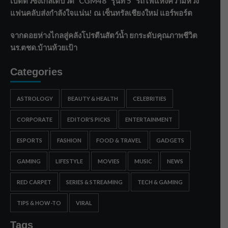
เปิดตัวซิงเกิลเดบิวต์ “CGM48” รุ่นที่ 5 “รถไฟแห่งความหวัง”
แฟนคลับส่งกำลังใจแน่น! ณ เซ็นทรัลเชียงใหม่ แอร์พอร์ต
จากดอยห่างไกลสู่คลังโปรตีนสัตว์น้ำ ยกระดับคุณภาพชีวิต
นร.ตชด.บ้านห้วยเป้า
Categories
ASTROLOGY
BEAUTY & HEALTH
CELEBRITIES
CORPORATE
EDITOR'S PICKS
ENTERTAINMENT
ESPORTS
FASHION
FOOD & TRAVEL
GADGETS
GAMING
LIFESTYLE
MOVIES
MUSIC
NEWS
RED CARPET
SERIES & STREAMING
TECH & GAMING
TIPS & HOW-TO
VIRAL
Tags