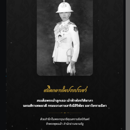
SIAMRATH VARIETY
THE BEST ENTERTAINMENT
Recent Posts
กรมชลฯ รับฟังประชาชน ติดตามแก้ปัญหาโครงการประตู
ระบายน้ำศรีสองรักฯ
‘แมน การิน’ แชร์ความเชื่อชวนคิด! “อยากกินอะไรหลังจาก
ลาโลกนี้ ให้ใส่บาตรสิ่งนั้นไว้ตอนยังมีชีวิต”
ราชเลขานุการในพระองค์ฯ ติดตามโครงการหุบกะพง–ห้วย