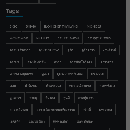
Tags
BIGC
BNK48
IRON CHEF THAILAND
MONO29
MONOMAX
NETFLIX
กรมชลประทาน
กรมอุตุนิยมวิทยา
ครอบครัวดารา
คุยแซ่บSHOW
คู่รัก
คู่รักดารา
งานวิวาห์
ดราม่า
ดวงประจำวัน
ดารา
ดาราติดโควิด19
ดาราสาว
ดาราอวดหุ่นแซ่บ
ดูดวง
ดูดวงอาจารย์มงคล
ตรวจหวย
ททท.
ทัวร์มาลง
ทำนายดวง
พยากรณ์อากาศ
ละครช่อง 3
ลูกดารา
สายมู
สีมงคล
หุ่นดี
อวดหุ่นแซ่บ
อาจารย์มงคล
อาจารย์มงคล รอดเที่ยงธรรม
เซ็กซี่
เลขมงคล
เลขเด็ด
แตงโม นิดา
แพท ณปภา
แอฟ ทักษอร