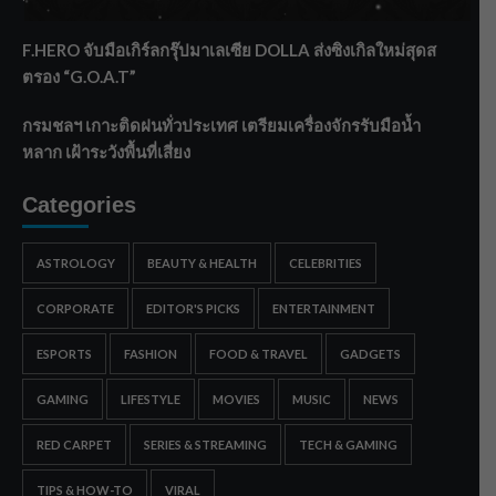
ทรายใต้ เสริมความมั่นคงน้ำเพชรบุรี
F.HERO จับมือเกิร์ลกรุ๊ปมาเลเซีย DOLLA ส่งซิงเกิลใหม่สุดส
ตรอง “G.O.A.T”
กรมชลฯ เกาะติดฝนทั่วประเทศ เตรียมเครื่องจักรรับมือน้ำ
หลาก เฝ้าระวังพื้นที่เสี่ยง
Categories
ASTROLOGY
BEAUTY & HEALTH
CELEBRITIES
CORPORATE
EDITOR'S PICKS
ENTERTAINMENT
ESPORTS
FASHION
FOOD & TRAVEL
GADGETS
GAMING
LIFESTYLE
MOVIES
MUSIC
NEWS
RED CARPET
SERIES & STREAMING
TECH & GAMING
TIPS & HOW-TO
VIRAL