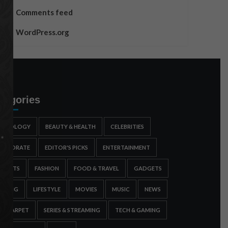
Comments feed
WordPress.org
tegories
STROLOGY
BEAUTY & HEALTH
CELEBRITIES
ORPORATE
EDITOR'S PICKS
ENTERTAINMENT
SPORTS
FASHION
FOOD & TRAVEL
GADGETS
AMING
LIFESTYLE
MOVIES
MUSIC
NEWS
ED CARPET
SERIES & STREAMING
TECH & GAMING