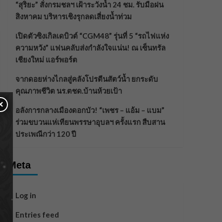
“สุริยะ” สั่งกรมชลฯ เฝ้าระวังน้ำ 24 ชม. รับมือฝน
สิงหาคม บริหารเชิงรุกลดเสี่ยงน้ำท่วม
เปิดตัวซิงเกิลเดบิวต์ “CGM48” รุ่นที่ 5 “รถไฟแห่ง
ความหวัง” แฟนคลับส่งกำลังใจแน่น! ณ เซ็นทรัล
เชียงใหม่ แอร์พอร์ต
จากดอยห่างไกลสู่คลังโปรตีนสัตว์น้ำ ยกระดับ
คุณภาพชีวิต นร.ตชด.บ้านห้วยเป้า
×
อลังการกลางเมืองดอกบัว! “เพชร – แอ้ม – แบม”
ร่วมขบวนแห่เทียนพรรษาอุบลฯ ครั้งแรก สืบสาน
ประเพณีกว่า 120 ปี
Meta
Log in
Entries feed