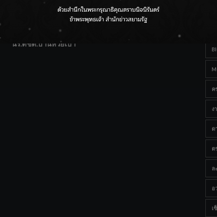
T
แฟนคลับส่งกำลังใจแน่น! ณ เซ็นทรัลเชียงใหม่ แอร์พอร์ต
Ta
จากดอยห่างไกลสู่คลังโปรตีนสัตว์น้ำ ยกระดับคุณภาพชีวิต
นร.ตชด.บ้านห้วยเป้า
B
M
ค
งา
ด
ต
ละ
อว
เซ็