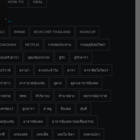
IPS & HOW-TO
VIRAL
gs
IGC
BNK48
IRON CHEF THAILAND
MONO29
ONOMAX
NETFLIX
กรมชลประทาน
กรมอุตุนิยมวิทยา
รอบครัวดารา
คุยแซ่บSHOW
คู่รัก
คู่รักดารา
นวิวาห์
ดราม่า
ดวงประจำวัน
ดารา
ดาราติดโควิด19
าราสาว
ดาราอวดหุ่นแซ่บ
ดูดวง
ดูดวงอาจารย์มงคล
รวจหวย
ททท.
ทัวร์มาลง
ทำนายดวง
พยากรณ์อากาศ
ครช่อง 3
ลูกดารา
สายมู
สีมงคล
หุ่นดี
ดหุ่นแซ่บ
อาจารย์มงคล
อาจารย์มงคล รอดเที่ยงธรรม
กซี่
เลขมงคล
เลขเด็ด
แตงโม นิดา
แพท ณปภา