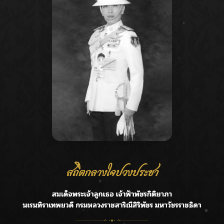
Recent Posts
Ca
ลุยไม่หยุด!! กรมชลฯ เร่งเคลียร์ผักตบชวา-ติดตั้งเครื่องสูบน้ำ
A
ทั่วไทย
C
“BILLKIN” สร้างความภาคภูมิใจ คว้ารางวัลใหญ่ Weibo
E
Malaysia พร้อมโชว์สุดประทับใจ
G
“สุริยะ” สั่งกรมชลฯ เฝ้าระวังน้ำ 24 ชม. รับมือฝนสิงหาคม
บริหารเชิงรุกลดเสี่ยงน้ำท่วม
R
เปิดตัวซิงเกิลเดบิวต์ “CGM48” รุ่นที่ 5 “รถไฟแห่งความหวัง”