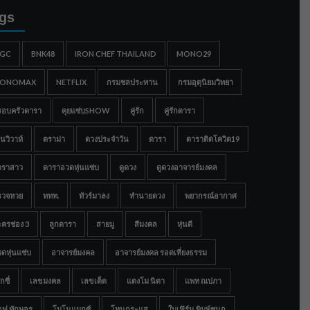
gs
IGC
BNK48
IRON CHEF THAILAND
MONO29
ONOMAX
NETFLIX
กรมชลประทาน
กรมอุตุนิยมวิทยา
รอบครัวดารา
คุยแซ่บSHOW
คู่รัก
คู่รักดารา
นวิวาห์
ดราม่า
ดวงประจำวัน
ดารา
ดาราติดโควิด19
าราสาว
ดาราอวดหุ่นแซ่บ
ดูดวง
ดูดวงอาจารย์มงคล
รวจหวย
ททท.
ทัวร์มาลง
ทำนายดวง
พยากรณ์อากาศ
ครช่อง 3
ลูกดารา
สายมู
สีมงคล
หุ่นดี
ดหุ่นแซ่บ
อาจารย์มงคล
อาจารย์มงคล รอดเที่ยงธรรม
กซี่
เลขมงคล
เลขเด็ด
แตงโม นิดา
แพท ณปภา
อฟ ทักษอร
โมโนแมกซ์
โหนกระแส
ใบเฟิร์น พิมพ์ชนก