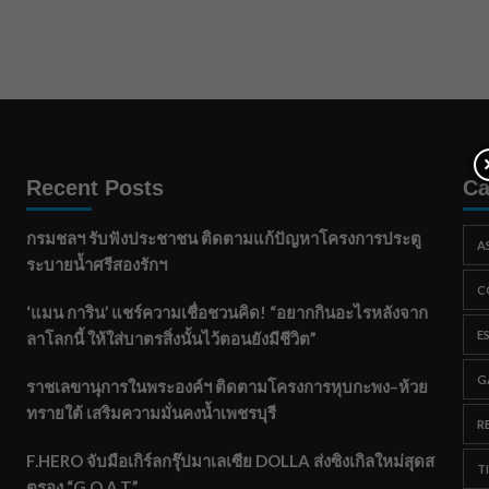
Recent Posts
Ca
กรมชลฯ รับฟังประชาชน ติดตามแก้ปัญหาโครงการประตู
A
ระบายน้ำศรีสองรักฯ
C
‘แมน การิน’ แชร์ความเชื่อชวนคิด! “อยากกินอะไรหลังจาก
E
ลาโลกนี้ ให้ใส่บาตรสิ่งนั้นไว้ตอนยังมีชีวิต”
G
ราชเลขานุการในพระองค์ฯ ติดตามโครงการหุบกะพง–ห้วย
ทรายใต้ เสริมความมั่นคงน้ำเพชรบุรี
R
F.HERO จับมือเกิร์ลกรุ๊ปมาเลเซีย DOLLA ส่งซิงเกิลใหม่สุดส
T
ตรอง “G.O.A.T”