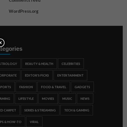
Comments feed
WordPress.org
×
tegories
STROLOGY
BEAUTY & HEALTH
CELEBRITIES
ORPORATE
EDITOR'S PICKS
ENTERTAINMENT
SPORTS
FASHION
FOOD & TRAVEL
GADGETS
AMING
LIFESTYLE
MOVIES
MUSIC
NEWS
ED CARPET
SERIES & STREAMING
TECH & GAMING
IPS & HOW-TO
VIRAL