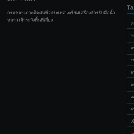
Ta
กรมชลฯ เกาะติดฝนทั่วประเทศ เตรียมเครื่องจักรรับมือน้ำ
หลาก เฝ้าระวังพื้นที่เสี่ยง
B
M
ค
งา
ด
ต
ละ
อว
เซ็
แ