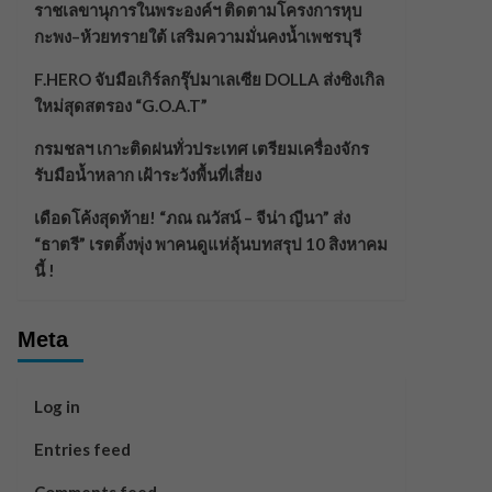
ราชเลขานุการในพระองค์ฯ ติดตามโครงการหุบ
กะพง–ห้วยทรายใต้ เสริมความมั่นคงน้ำเพชรบุรี
F.HERO จับมือเกิร์ลกรุ๊ปมาเลเซีย DOLLA ส่งซิงเกิล
ใหม่สุดสตรอง “G.O.A.T”
กรมชลฯ เกาะติดฝนทั่วประเทศ เตรียมเครื่องจักร
รับมือน้ำหลาก เฝ้าระวังพื้นที่เสี่ยง
เดือดโค้งสุดท้าย! “ภณ ณวัสน์ – จีน่า ญีนา” ส่ง
“ธาตรี” เรตติ้งพุ่ง พาคนดูแห่ลุ้นบทสรุป 10 สิงหาคม
นี้ !
Meta
Log in
Entries feed