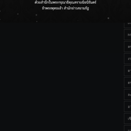
Ta
กรมชลฯ เกาะติดฝนทั่วประเทศ เตรียมเครื่องจักรรับมือน้ำ
หลาก เฝ้าระวังพื้นที่เสี่ยง
B
M
ค
งา
ด
ต
ละ
อว
เซ็
แ