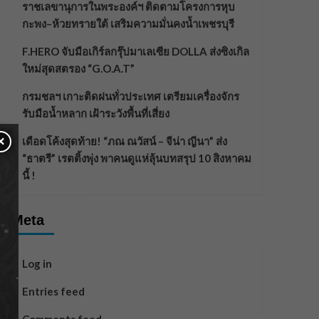
ราชเลขานุการในพระองค์ฯ ติดตามโครงการหุบ
กะพง–ห้วยทรายใต้ เสริมความมั่นคงน้ำเพชรบุรี
F.HERO จับมือเกิร์ลกรุ๊ปมาเลเซีย DOLLA ส่งซิงเกิล
ใหม่สุดสตรอง “G.O.A.T”
กรมชลฯ เกาะติดฝนทั่วประเทศ เตรียมเครื่องจักร
รับมือน้ำหลาก เฝ้าระวังพื้นที่เสี่ยง
×
เดือดโค้งสุดท้าย! “ภณ ณวัสน์ – จีน่า ญีนา” ส่ง
“ธาตรี” เรตติ้งพุ่ง พาคนดูแห่ลุ้นบทสรุป 10 สิงหาคม
นี้ !
Meta
Log in
Entries feed