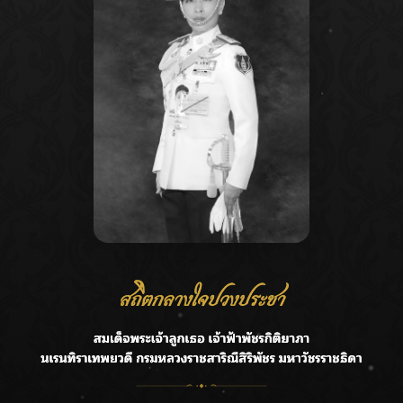
Recent Posts
Ca
กรมชลฯ รับฟังประชาชน ติดตามแก้ปัญหาโครงการประตู
A
ระบายน้ำศรีสองรักฯ
C
‘แมน การิน’ แชร์ความเชื่อชวนคิด! “อยากกินอะไรหลังจาก
E
ลาโลกนี้ ให้ใส่บาตรสิ่งนั้นไว้ตอนยังมีชีวิต”
G
ราชเลขานุการในพระองค์ฯ ติดตามโครงการหุบกะพง–ห้วย
ทรายใต้ เสริมความมั่นคงน้ำเพชรบุรี
R
F.HERO จับมือเกิร์ลกรุ๊ปมาเลเซีย DOLLA ส่งซิงเกิลใหม่สุดส
T
ตรอง “G.O.A.T”