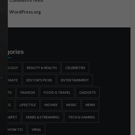
Comments feed
WordPress.org
tegories
STROLOGY
BEAUTY & HEALTH
CELEBRITIES
ORPORATE
EDITOR'S PICKS
ENTERTAINMENT
SPORTS
FASHION
FOOD & TRAVEL
GADGETS
AMING
LIFESTYLE
MOVIES
MUSIC
NEWS
ED CARPET
SERIES & STREAMING
TECH & GAMING
IPS & HOW-TO
VIRAL