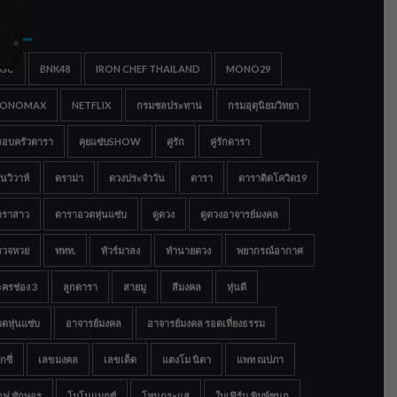
gs
IGC
BNK48
IRON CHEF THAILAND
MONO29
ONOMAX
NETFLIX
กรมชลประทาน
กรมอุตุนิยมวิทยา
รอบครัวดารา
คุยแซ่บSHOW
คู่รัก
คู่รักดารา
นวิวาห์
ดราม่า
ดวงประจำวัน
ดารา
ดาราติดโควิด19
าราสาว
ดาราอวดหุ่นแซ่บ
ดูดวง
ดูดวงอาจารย์มงคล
รวจหวย
ททท.
ทัวร์มาลง
ทำนายดวง
พยากรณ์อากาศ
ครช่อง 3
ลูกดารา
สายมู
สีมงคล
หุ่นดี
ดหุ่นแซ่บ
อาจารย์มงคล
อาจารย์มงคล รอดเที่ยงธรรม
กซี่
เลขมงคล
เลขเด็ด
แตงโม นิดา
แพท ณปภา
อฟ ทักษอร
โมโนแมกซ์
โหนกระแส
ใบเฟิร์น พิมพ์ชนก