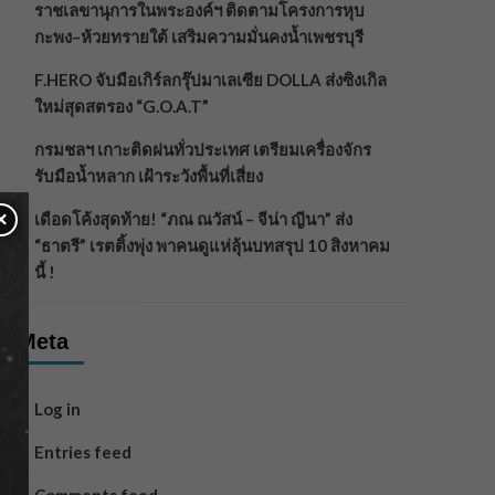
ราชเลขานุการในพระองค์ฯ ติดตามโครงการหุบ
กะพง–ห้วยทรายใต้ เสริมความมั่นคงน้ำเพชรบุรี
F.HERO จับมือเกิร์ลกรุ๊ปมาเลเซีย DOLLA ส่งซิงเกิล
ใหม่สุดสตรอง “G.O.A.T”
กรมชลฯ เกาะติดฝนทั่วประเทศ เตรียมเครื่องจักร
รับมือน้ำหลาก เฝ้าระวังพื้นที่เสี่ยง
×
เดือดโค้งสุดท้าย! “ภณ ณวัสน์ – จีน่า ญีนา” ส่ง
“ธาตรี” เรตติ้งพุ่ง พาคนดูแห่ลุ้นบทสรุป 10 สิงหาคม
นี้ !
Meta
Log in
Entries feed