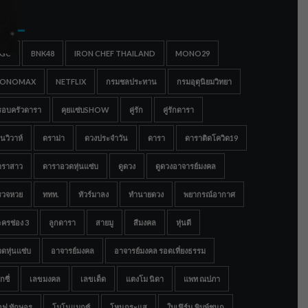
gs
IGC
BNK48
IRON CHEF THAILAND
MONO29
ONOMAX
NETFLIX
กรมชลประทาน
กรมอุตุนิยมวิทยา
รอบครัวดารา
คุยแซ่บSHOW
คู่รัก
คู่รักดารา
นวิวาห์
ดราม่า
ดวงประจำวัน
ดารา
ดาราติดโควิด19
าราสาว
ดาราอวดหุ่นแซ่บ
ดูดวง
ดูดวงอาจารย์มงคล
รวจหวย
ททท.
ทัวร์มาลง
ทำนายดวง
พยากรณ์อากาศ
ครช่อง 3
ลูกดารา
สายมู
สีมงคล
หุ่นดี
ดหุ่นแซ่บ
อาจารย์มงคล
อาจารย์มงคล รอดเที่ยงธรรม
กซี่
เลขมงคล
เลขเด็ด
แตงโม นิดา
แพท ณปภา
อฟ ทักษอร
โมโนแมกซ์
โหนกระแส
ใบเฟิร์น พิมพ์ชนก