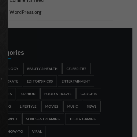
Comments feed
WordPress.org
tegories
STROLOGY
BEAUTY & HEALTH
CELEBRITIES
ORPORATE
EDITOR'S PICKS
ENTERTAINMENT
SPORTS
FASHION
FOOD & TRAVEL
GADGETS
AMING
LIFESTYLE
MOVIES
MUSIC
NEWS
ED CARPET
SERIES & STREAMING
TECH & GAMING
IPS & HOW-TO
VIRAL