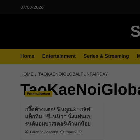
Skip
07/08/2026
to
content
S
Home
Entertainment
Series & Streaming
M
HOME
TAOKAENOIGLOBALFUNFAIRDAY
TaoKaeNoiGlob
Entertainment
กรี๊ดห้างแตก! ฟินคูณ3 “กลัฟ”
แท็กทีม “ซี–นุนิว” นั่งแท่นแบ
รนด์แอมบาสเดอร์เถ้าแก่น้อย
Parnicha Sasookjit
29/04/2023