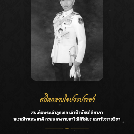
Recent Posts
Ca
กรมชลฯ รับฟังประชาชน ติดตามแก้ปัญหาโครงการประตู
A
ระบายน้ำศรีสองรักฯ
C
‘แมน การิน’ แชร์ความเชื่อชวนคิด! “อยากกินอะไรหลังจาก
E
ลาโลกนี้ ให้ใส่บาตรสิ่งนั้นไว้ตอนยังมีชีวิต”
G
ราชเลขานุการในพระองค์ฯ ติดตามโครงการหุบกะพง–ห้วย
ทรายใต้ เสริมความมั่นคงน้ำเพชรบุรี
R
F.HERO จับมือเกิร์ลกรุ๊ปมาเลเซีย DOLLA ส่งซิงเกิลใหม่สุดส
T
ตรอง “G.O.A.T”