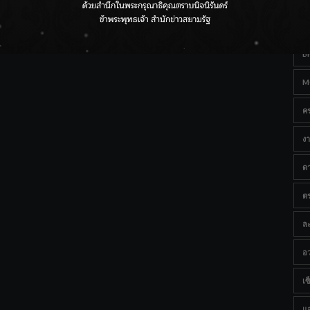
Ta
กรมชลฯ เกาะติดฝนทั่วประเทศ เตรียมเครื่องจักรรับมือน้ำ
หลาก เฝ้าระวังพื้นที่เสี่ยง
B
M
ค
งา
ด
ต
ละ
อว
เซ็
แ