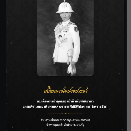
SIAMRATH VARIETY
THE BEST ENTERTAINMENT
Recent Posts
กรมชลฯ รับฟังประชาชน ติดตามแก้ปัญหาโครงการประตู
ระบายน้ำศรีสองรักฯ
‘แมน การิน’ แชร์ความเชื่อชวนคิด! “อยากกินอะไรหลังจาก
ลาโลกนี้ ให้ใส่บาตรสิ่งนั้นไว้ตอนยังมีชีวิต”
ราชเลขานุการในพระองค์ฯ ติดตามโครงการหุบกะพง–ห้วย