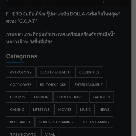
ทรายใต้ เสริมความมั่นคงน้ำเพชรบุรี
F.HERO จับมือเกิร์ลกรุ๊ปมาเลเซีย DOLLA ส่งซิงเกิลใหม่สุดส
ตรอง “G.O.A.T”
กรมชลฯ เกาะติดฝนทั่วประเทศ เตรียมเครื่องจักรรับมือน้ำ
หลาก เฝ้าระวังพื้นที่เสี่ยง
Categories
ASTROLOGY
BEAUTY & HEALTH
CELEBRITIES
CORPORATE
EDITOR'S PICKS
ENTERTAINMENT
ESPORTS
FASHION
FOOD & TRAVEL
GADGETS
GAMING
LIFESTYLE
MOVIES
MUSIC
NEWS
RED CARPET
SERIES & STREAMING
TECH & GAMING
TIPS & HOW-TO
VIRAL