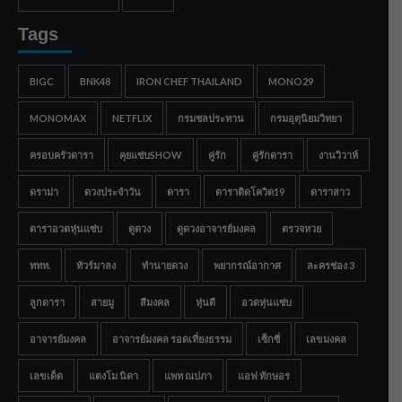
Tags
BIGC
BNK48
IRON CHEF THAILAND
MONO29
MONOMAX
NETFLIX
กรมชลประทาน
กรมอุตุนิยมวิทยา
ครอบครัวดารา
คุยแซ่บSHOW
คู่รัก
คู่รักดารา
งานวิวาห์
ดราม่า
ดวงประจำวัน
ดารา
ดาราติดโควิด19
ดาราสาว
ดาราอวดหุ่นแซ่บ
ดูดวง
ดูดวงอาจารย์มงคล
ตรวจหวย
ททท.
ทัวร์มาลง
ทำนายดวง
พยากรณ์อากาศ
ละครช่อง 3
ลูกดารา
สายมู
สีมงคล
หุ่นดี
อวดหุ่นแซ่บ
อาจารย์มงคล
อาจารย์มงคล รอดเที่ยงธรรม
เซ็กซี่
เลขมงคล
เลขเด็ด
แตงโม นิดา
แพท ณปภา
แอฟ ทักษอร