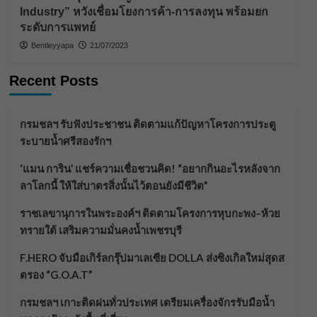
Industry” หวังเชื่อมโยงการค้า-การลงทุน พร้อมยก
ระดับการแพทย์
Bentleyyapa
21/07/2023
Recent Posts
กรมชลฯ รับฟังประชาชน ติดตามแก้ปัญหาโครงการประตู
ระบายน้ำศรีสองรักฯ
‘แมน การิน’ แชร์ความเชื่อชวนคิด! “อยากกินอะไรหลังจาก
ลาโลกนี้ ให้ใส่บาตรสิ่งนั้นไว้ตอนยังมีชีวิต”
ราชเลขานุการในพระองค์ฯ ติดตามโครงการหุบกะพง–ห้วย
ทรายใต้ เสริมความมั่นคงน้ำเพชรบุรี
F.HERO จับมือเกิร์ลกรุ๊ปมาเลเซีย DOLLA ส่งซิงเกิลใหม่สุดส
ตรอง “G.O.A.T”
กรมชลฯ เกาะติดฝนทั่วประเทศ เตรียมเครื่องจักรรับมือน้ำ