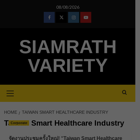
Skip
08/08/2026
to
content
Facebook
Twitter
Instagram
Youtube
SIAMRATH
VARIETY
Primary
Menu
HOME
TAIWAN SMART HEALTHCARE INDUSTRY
Taiwan Smart Healthcare Industry
Corporate
จัดงานประชุมครั้งใหญ่! “Taiwan Smart Healthcare