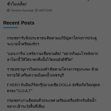
ชั่วโมงเต็ม!
Parnicha Sasookjit
09/07/2025
Recent Posts
กรมชลฯ รับฟังประชาชน ติดตามแก้ปัญหาโครงการประตู
ระบายน้ำศรีสองรักฯ
‘แมน การิน’ แชร์ความเชื่อชวนคิด! “อยากกินอะไรหลังจาก
ลาโลกนี้ ให้ใส่บาตรสิ่งนั้นไว้ตอนยังมีชีวิต”
ราชเลขานุการในพระองค์ฯ ติดตามโครงการหุบกะพง–ห้วย
ทรายใต้ เสริมความมั่นคงน้ำเพชรบุรี
F.HERO จับมือเกิร์ลกรุ๊ปมาเลเซีย DOLLA ส่งซิงเกิลใหม่สุดส
ตรอง “G.O.A.T”
กรมชลฯ เกาะติดฝนทั่วประเทศ เตรียมเครื่องจักรรับมือน้ำ
หลาก เฝ้าระวังพื้นที่เสี่ยง