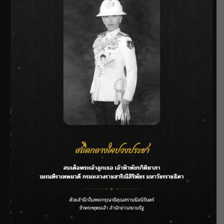
SIAMRATH VARIETY
THE BEST ENTERTAINMENT
Recent Posts
กรมชลฯ รับฟังประชาชน ติดตามแก้ปัญหาโครงการประตู
ระบายน้ำศรีสองรักฯ
‘แมน การิน’ แชร์ความเชื่อชวนคิด! “อยากกินอะไรหลังจาก
ลาโลกนี้ ให้ใส่บาตรสิ่งนั้นไว้ตอนยังมีชีวิต”
ราชเลขานุการในพระองค์ฯ ติดตามโครงการหุบกะพง–ห้วย
ทรายใต้ เสริมความมั่นคงน้ำเพชรบุรี