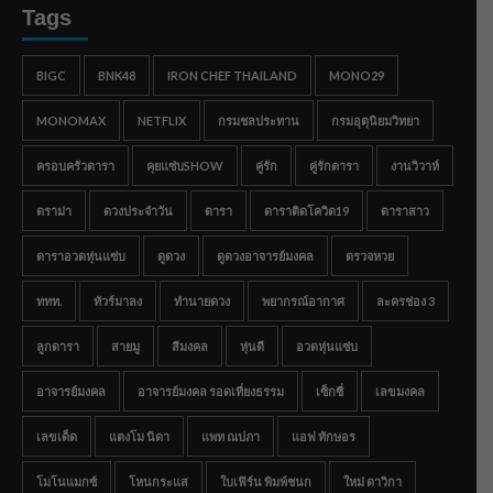
Tags
BIGC
BNK48
IRON CHEF THAILAND
MONO29
MONOMAX
NETFLIX
กรมชลประทาน
กรมอุตุนิยมวิทยา
ครอบครัวดารา
คุยแซ่บSHOW
คู่รัก
คู่รักดารา
งานวิวาห์
ดราม่า
ดวงประจำวัน
ดารา
ดาราติดโควิด19
ดาราสาว
ดาราอวดหุ่นแซ่บ
ดูดวง
ดูดวงอาจารย์มงคล
ตรวจหวย
ททท.
ทัวร์มาลง
ทำนายดวง
พยากรณ์อากาศ
ละครช่อง 3
ลูกดารา
สายมู
สีมงคล
หุ่นดี
อวดหุ่นแซ่บ
อาจารย์มงคล
อาจารย์มงคล รอดเที่ยงธรรม
เซ็กซี่
เลขมงคล
เลขเด็ด
แตงโม นิดา
แพท ณปภา
แอฟ ทักษอร
โมโนแมกซ์
โหนกระแส
ใบเฟิร์น พิมพ์ชนก
ใหม่ ดาวิกา