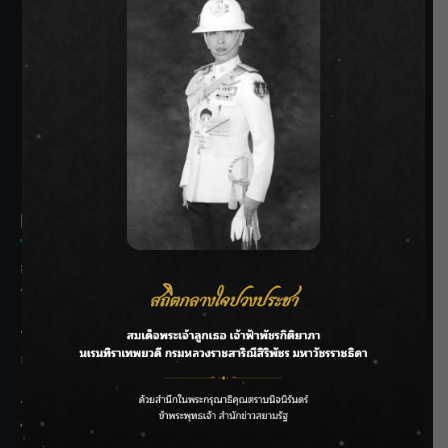
SIAMRATH VARIETY
THE BEST ENTERTAINMENT
Recent Posts
กรมชลฯ รับฟังประชาชน ติดตามแก้ปัญหาโครงการประตู
ระบายน้ำศรีสองรักฯ
‘แมน การิน’ แชร์ความเชื่อชวนคิด! “อยากกินอะไรหลังจาก
ลาโลกนี้ ให้ใส่บาตรสิ่งนั้นไว้ตอนยังมีชีวิต”
ราชเลขานุการในพระองค์ฯ ติดตามโครงการหุบกะพง–ห้วย
ทรายใต้ เสริมความมั่นคงน้ำเพชรบุรี