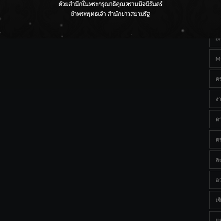
Ta
กรมชลฯ เกาะติดฝนทั่วประเทศ เตรียมเครื่องจักรรับมือน้ำ
หลาก เฝ้าระวังพื้นที่เสี่ยง
B
M
ค
งา
ด
ต
ละ
อว
เซ็
แ