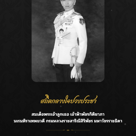
Recent Posts
Ca
กรมชลฯ รับฟังประชาชน ติดตามแก้ปัญหาโครงการประตู
A
ระบายน้ำศรีสองรักฯ
C
‘แมน การิน’ แชร์ความเชื่อชวนคิด! “อยากกินอะไรหลังจาก
E
ลาโลกนี้ ให้ใส่บาตรสิ่งนั้นไว้ตอนยังมีชีวิต”
G
ราชเลขานุการในพระองค์ฯ ติดตามโครงการหุบกะพง–ห้วย
ทรายใต้ เสริมความมั่นคงน้ำเพชรบุรี
R
F.HERO จับมือเกิร์ลกรุ๊ปมาเลเซีย DOLLA ส่งซิงเกิลใหม่สุดส
T
ตรอง “G.O.A.T”