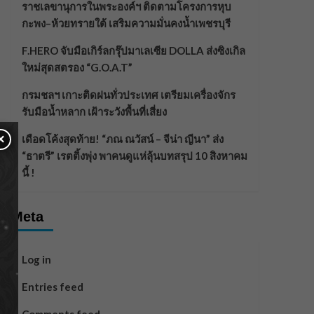
ราชเลขานุการในพระองค์ฯ ติดตามโครงการหุบ
กะพง–ห้วยทรายใต้ เสริมความมั่นคงน้ำเพชรบุรี
F.HERO จับมือเกิร์ลกรุ๊ปมาเลเซีย DOLLA ส่งซิงเกิล
ใหม่สุดสตรอง “G.O.A.T”
กรมชลฯ เกาะติดฝนทั่วประเทศ เตรียมเครื่องจักร
รับมือน้ำหลาก เฝ้าระวังพื้นที่เสี่ยง
×
เดือดโค้งสุดท้าย! “ภณ ณวัสน์ – จีน่า ญีนา” ส่ง
“ธาตรี” เรตติ้งพุ่ง พาคนดูแห่ลุ้นบทสรุป 10 สิงหาคม
นี้ !
Meta
Log in
Entries feed