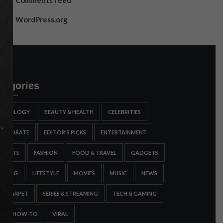
Comments feed
WordPress.org
tegories
STROLOGY
BEAUTY & HEALTH
CELEBRITIES
ORPORATE
EDITOR'S PICKS
ENTERTAINMENT
SPORTS
FASHION
FOOD & TRAVEL
GADGETS
AMING
LIFESTYLE
MOVIES
MUSIC
NEWS
ED CARPET
SERIES & STREAMING
TECH & GAMING
IPS & HOW-TO
VIRAL