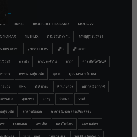
gs
IGC
BNK48
IRON CHEF THAILAND
MONO29
ONOMAX
NETFLIX
กรมชลประทาน
กรมอุตุนิยมวิทยา
รอบครัวดารา
คุยแซ่บSHOW
คู่รัก
คู่รักดารา
นวิวาห์
ดราม่า
ดวงประจำวัน
ดารา
ดาราติดโควิด19
าราสาว
ดาราอวดหุ่นแซ่บ
ดูดวง
ดูดวงอาจารย์มงคล
รวจหวย
ททท.
ทัวร์มาลง
ทำนายดวง
พยากรณ์อากาศ
ครช่อง 3
ลูกดารา
สายมู
สีมงคล
หุ่นดี
ดหุ่นแซ่บ
อาจารย์มงคล
อาจารย์มงคล รอดเที่ยงธรรม
กซี่
เลขมงคล
เลขเด็ด
แตงโม นิดา
แพท ณปภา
อฟ ทักษอร
โมโนแมกซ์
โหนกระแส
ใบเฟิร์น พิมพ์ชนก