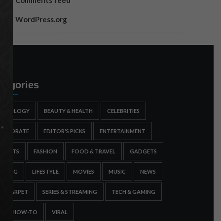
Comments feed
WordPress.org
tegories
STROLOGY
BEAUTY & HEALTH
CELEBRITIES
ORPORATE
EDITOR'S PICKS
ENTERTAINMENT
SPORTS
FASHION
FOOD & TRAVEL
GADGETS
AMING
LIFESTYLE
MOVIES
MUSIC
NEWS
ED CARPET
SERIES & STREAMING
TECH & GAMING
IPS & HOW-TO
VIRAL