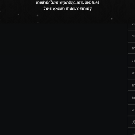
Ta
กรมชลฯ เกาะติดฝนทั่วประเทศ เตรียมเครื่องจักรรับมือน้ำ
หลาก เฝ้าระวังพื้นที่เสี่ยง
B
M
ค
งา
ด
ต
ละ
อว
เซ็
แ