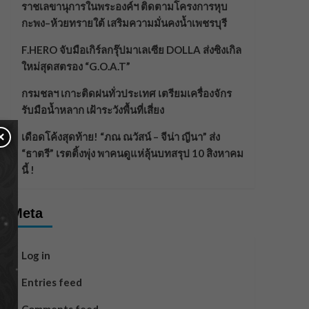
ราชเลขานุการในพระองค์ฯ ติดตามโครงการหุบ
กะพง–ห้วยทรายใต้ เสริมความมั่นคงน้ำเพชรบุรี
F.HERO จับมือเกิร์ลกรุ๊ปมาเลเซีย DOLLA ส่งซิงเกิล
ใหม่สุดสตรอง “G.O.A.T”
กรมชลฯ เกาะติดฝนทั่วประเทศ เตรียมเครื่องจักร
รับมือน้ำหลาก เฝ้าระวังพื้นที่เสี่ยง
×
เดือดโค้งสุดท้าย! “ภณ ณวัสน์ – จีน่า ญีนา” ส่ง
“ธาตรี” เรตติ้งพุ่ง พาคนดูแห่ลุ้นบทสรุป 10 สิงหาคม
นี้ !
Meta
Log in
Entries feed