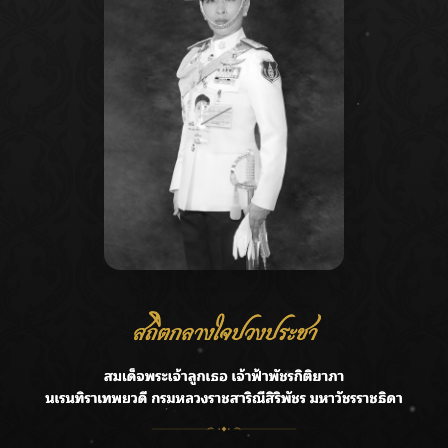
Recent Posts
Ca
กรมชลฯ รับฟังประชาชน ติดตามแก้ปัญหาโครงการประตู
A
ระบายน้ำศรีสองรักฯ
C
‘แมน การิน’ แชร์ความเชื่อชวนคิด! “อยากกินอะไรหลังจาก
E
ลาโลกนี้ ให้ใส่บาตรสิ่งนั้นไว้ตอนยังมีชีวิต”
G
ราชเลขานุการในพระองค์ฯ ติดตามโครงการหุบกะพง–ห้วย
ทรายใต้ เสริมความมั่นคงน้ำเพชรบุรี
R
F.HERO จับมือเกิร์ลกรุ๊ปมาเลเซีย DOLLA ส่งซิงเกิลใหม่สุดส
T
ตรอง “G.O.A.T”