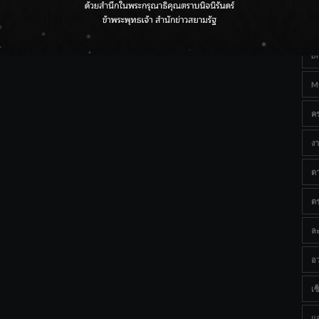
Ta
กรมชลฯ เกาะติดฝนทั่วประเทศ เตรียมเครื่องจักรรับมือน้ำ
หลาก เฝ้าระวังพื้นที่เสี่ยง
B
M
ค
งา
ด
ต
ละ
อว
เซ็
แ