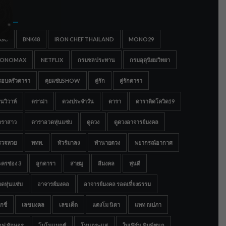
gs
IGC
BNK48
IRON CHEF THAILAND
MONO29
ONOMAX
NETFLIX
กรมชลประทาน
กรมอุตุนิยมวิทยา
รอบครัวดารา
คุยแซ่บSHOW
คู่รัก
คู่รักดารา
นวิวาห์
ดราม่า
ดวงประจำวัน
ดารา
ดาราติดโควิด19
าราสาว
ดาราอวดหุ่นแซ่บ
ดูดวง
ดูดวงอาจารย์มงคล
รวจหวย
ททท.
ทัวร์มาลง
ทำนายดวง
พยากรณ์อากาศ
ครช่อง 3
ลูกดารา
สายมู
สีมงคล
หุ่นดี
ดหุ่นแซ่บ
อาจารย์มงคล
อาจารย์มงคล รอดเที่ยงธรรม
กซี่
เลขมงคล
เลขเด็ด
แตงโม นิดา
แพท ณปภา
อฟ ทักษอร
โมโนแมกซ์
โหนกระแส
ใบเฟิร์น พิมพ์ชนก