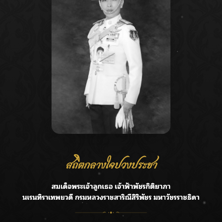
Recent Posts
Ca
กรมชลฯ รับฟังประชาชน ติดตามแก้ปัญหาโครงการประตู
A
ระบายน้ำศรีสองรักฯ
C
‘แมน การิน’ แชร์ความเชื่อชวนคิด! “อยากกินอะไรหลังจาก
E
ลาโลกนี้ ให้ใส่บาตรสิ่งนั้นไว้ตอนยังมีชีวิต”
G
ราชเลขานุการในพระองค์ฯ ติดตามโครงการหุบกะพง–ห้วย
ทรายใต้ เสริมความมั่นคงน้ำเพชรบุรี
R
F.HERO จับมือเกิร์ลกรุ๊ปมาเลเซีย DOLLA ส่งซิงเกิลใหม่สุดส
T
ตรอง “G.O.A.T”