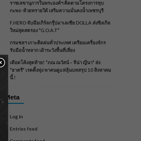
ราชเลขานุการในพระองค์ฯ ติดตามโครงการหุบ
กะพง–ห้วยทรายใต้ เสริมความมั่นคงน้ำเพชรบุรี
F.HERO จับมือเกิร์ลกรุ๊ปมาเลเซีย DOLLA ส่งซิงเกิล
ใหม่สุดสตรอง “G.O.A.T”
กรมชลฯ เกาะติดฝนทั่วประเทศ เตรียมเครื่องจักร
รับมือน้ำหลาก เฝ้าระวังพื้นที่เสี่ยง
×
เดือดโค้งสุดท้าย! “ภณ ณวัสน์ – จีน่า ญีนา” ส่ง
“ธาตรี” เรตติ้งพุ่ง พาคนดูแห่ลุ้นบทสรุป 10 สิงหาคม
นี้ !
Meta
Log in
Entries feed