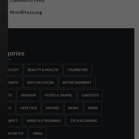
Comments feed
WordPress.org
tegories
STROLOGY
BEAUTY & HEALTH
CELEBRITIES
ORPORATE
EDITOR'S PICKS
ENTERTAINMENT
SPORTS
FASHION
FOOD & TRAVEL
GADGETS
AMING
LIFESTYLE
MOVIES
MUSIC
NEWS
ED CARPET
SERIES & STREAMING
TECH & GAMING
IPS & HOW-TO
VIRAL