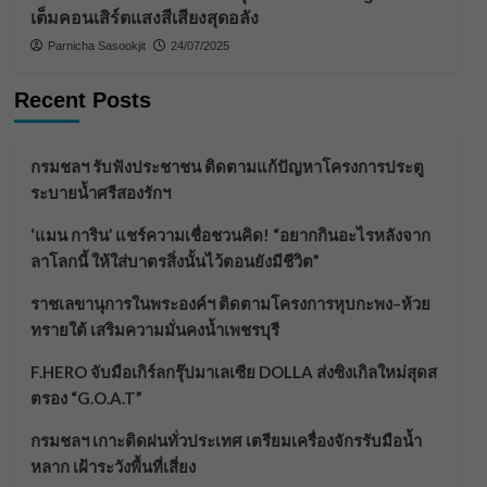
เต็มคอนเสิร์ตแสงสีเสียงสุดอลัง
Parnicha Sasookjit
24/07/2025
Recent Posts
กรมชลฯ รับฟังประชาชน ติดตามแก้ปัญหาโครงการประตู
ระบายน้ำศรีสองรักฯ
‘แมน การิน’ แชร์ความเชื่อชวนคิด! “อยากกินอะไรหลังจาก
ลาโลกนี้ ให้ใส่บาตรสิ่งนั้นไว้ตอนยังมีชีวิต”
ราชเลขานุการในพระองค์ฯ ติดตามโครงการหุบกะพง–ห้วย
ทรายใต้ เสริมความมั่นคงน้ำเพชรบุรี
F.HERO จับมือเกิร์ลกรุ๊ปมาเลเซีย DOLLA ส่งซิงเกิลใหม่สุดส
ตรอง “G.O.A.T”
กรมชลฯ เกาะติดฝนทั่วประเทศ เตรียมเครื่องจักรรับมือน้ำ
หลาก เฝ้าระวังพื้นที่เสี่ยง