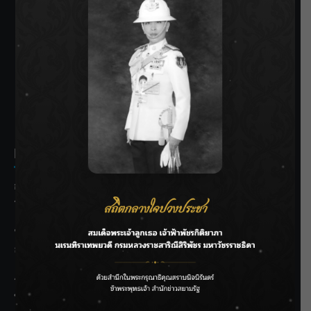
SIAMRATH VARIETY
THE BEST ENTERTAINMENT
Recent Posts
กรมชลฯ รับฟังประชาชน ติดตามแก้ปัญหาโครงการประตู
ระบายน้ำศรีสองรักฯ
‘แมน การิน’ แชร์ความเชื่อชวนคิด! “อยากกินอะไรหลังจาก
ลาโลกนี้ ให้ใส่บาตรสิ่งนั้นไว้ตอนยังมีชีวิต”
ราชเลขานุการในพระองค์ฯ ติดตามโครงการหุบกะพง–ห้วย
ทรายใต้ เสริมความมั่นคงน้ำเพชรบุรี