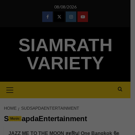
Skip
08/08/2026
to
content
Facebook
Twitter
Instagram
Youtube
SIAMRATH
VARIETY
Primary
Menu
HOME
SUDSAPDAENTERTAINMENT
SudsapdaEntertainment
Music
JAZZ ME TO THE MOON สุดฟิน! One Bangkok จัด