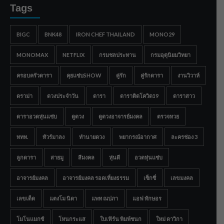
Tags
BIGC
BNK48
IRON CHEF THAILAND
MONO29
MONOMAX
NETFLIX
กรมชลประทาน
กรมอุตุนิยมวิทยา
ครอบครัวดารา
คุยแซ่บSHOW
คู่รัก
คู่รักดารา
งานวิวาห์
ดราม่า
ดวงประจำวัน
ดารา
ดาราติดโควิด19
ดาราสาว
ดาราอวดหุ่นแซ่บ
ดูดวง
ดูดวงอาจารย์มงคล
ตรวจหวย
ททท.
ทัวร์มาลง
ทำนายดวง
พยากรณ์อากาศ
ละครช่อง 3
ลูกดารา
สายมู
สีมงคล
หุ่นดี
อวดหุ่นแซ่บ
อาจารย์มงคล
อาจารย์มงคล รอดเที่ยงธรรม
เซ็กซี่
เลขมงคล
เลขเด็ด
แตงโม นิดา
แพท ณปภา
แอฟ ทักษอร
โมโนแมกซ์
โหนกระแส
ใบเฟิร์น พิมพ์ชนก
ใหม่ ดาวิกา