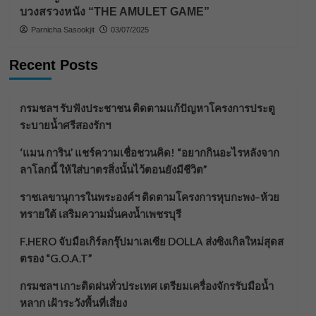
บวงสรวงหนัง “THE AMULET GAME”
Parnicha Sasookjit
03/07/2025
Recent Posts
กรมชลฯ รับฟังประชาชน ติดตามแก้ปัญหาโครงการประตู
ระบายน้ำศรีสองรักฯ
‘แมน การิน’ แชร์ความเชื่อชวนคิด! “อยากกินอะไรหลังจาก
ลาโลกนี้ ให้ใส่บาตรสิ่งนั้นไว้ตอนยังมีชีวิต”
ราชเลขานุการในพระองค์ฯ ติดตามโครงการหุบกะพง–ห้วย
ทรายใต้ เสริมความมั่นคงน้ำเพชรบุรี
F.HERO จับมือเกิร์ลกรุ๊ปมาเลเซีย DOLLA ส่งซิงเกิลใหม่สุดส
ตรอง “G.O.A.T”
กรมชลฯ เกาะติดฝนทั่วประเทศ เตรียมเครื่องจักรรับมือน้ำ
หลาก เฝ้าระวังพื้นที่เสี่ยง