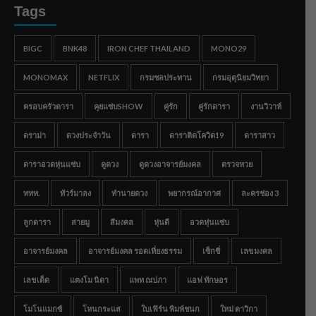
Tags
BIGC
BNK48
IRON CHEF THAILAND
MONO29
MONOMAX
NETFLIX
กรมชลประทาน
กรมอุตุนิยมวิทยา
ครอบครัวดารา
คุยแซ่บSHOW
คู่รัก
คู่รักดารา
งานวิวาห์
ดราม่า
ดวงประจำวัน
ดารา
ดาราติดโควิด19
ดาราสาว
ดาราอวดหุ่นแซ่บ
ดูดวง
ดูดวงอาจารย์มงคล
ตรวจหวย
ททท.
ทัวร์มาลง
ทำนายดวง
พยากรณ์อากาศ
ละครช่อง 3
ลูกดารา
สายมู
สีมงคล
หุ่นดี
อวดหุ่นแซ่บ
อาจารย์มงคล
อาจารย์มงคล รอดเที่ยงธรรม
เซ็กซี่
เลขมงคล
เลขเด็ด
แตงโม นิดา
แพท ณปภา
แอฟ ทักษอร
โมโนแมกซ์
โหนกระแส
ใบเฟิร์น พิมพ์ชนก
ใหม่ ดาวิกา