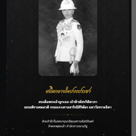
SIAMRATH VARIETY
THE BEST ENTERTAINMENT
Recent Posts
กรมชลฯ รับฟังประชาชน ติดตามแก้ปัญหาโครงการประตู
ระบายน้ำศรีสองรักฯ
‘แมน การิน’ แชร์ความเชื่อชวนคิด! “อยากกินอะไรหลังจาก
ลาโลกนี้ ให้ใส่บาตรสิ่งนั้นไว้ตอนยังมีชีวิต”
ราชเลขานุการในพระองค์ฯ ติดตามโครงการหุบกะพง–ห้วย
ทรายใต้ เสริมความมั่นคงน้ำเพชรบุรี