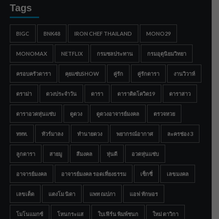
Tags
BIGC
BNK48
IRON CHEF THAILAND
MONO29
MONOMAX
NETFLIX
กรมชลประทาน
กรมอุตุนิยมวิทยา
ครอบครัวดารา
คุยแซ่บSHOW
คู่รัก
คู่รักดารา
งานวิวาห์
ดราม่า
ดวงประจำวัน
ดารา
ดาราติดโควิด19
ดาราสาว
ดาราอวดหุ่นแซ่บ
ดูดวง
ดูดวงอาจารย์มงคล
ตรวจหวย
ททท.
ทัวร์มาลง
ทำนายดวง
พยากรณ์อากาศ
ละครช่อง 3
ลูกดารา
สายมู
สีมงคล
หุ่นดี
อวดหุ่นแซ่บ
อาจารย์มงคล
อาจารย์มงคล รอดเที่ยงธรรม
เซ็กซี่
เลขมงคล
เลขเด็ด
แตงโม นิดา
แพท ณปภา
แอฟ ทักษอร
โมโนแมกซ์
โหนกระแส
ใบเฟิร์น พิมพ์ชนก
ใหม่ ดาวิกา