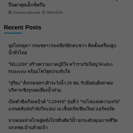
ปีนผาสุดเอ็กซ์ตรีม
Parnicha Sasookjit
08/01/2024
Recent Posts
ลุยไม่หยุด!! กรมชลฯ เร่งเคลียร์ผักตบชวา-ติดตั้งเครื่องสูบ
น้ำทั่วไทย
“BILLKIN” สร้างความภาคภูมิใจ คว้ารางวัลใหญ่ Weibo
Malaysia พร้อมโชว์สุดประทับใจ
“สุริยะ” สั่งกรมชลฯ เฝ้าระวังน้ำ 24 ชม. รับมือฝนสิงหาคม
บริหารเชิงรุกลดเสี่ยงน้ำท่วม
เปิดตัวซิงเกิลเดบิวต์ “CGM48” รุ่นที่ 5 “รถไฟแห่งความหวัง”
แฟนคลับส่งกำลังใจแน่น! ณ เซ็นทรัลเชียงใหม่ แอร์พอร์ต
จากดอยห่างไกลสู่คลังโปรตีนสัตว์น้ำ ยกระดับคุณภาพชีวิต
นร.ตชด.บ้านห้วยเป้า