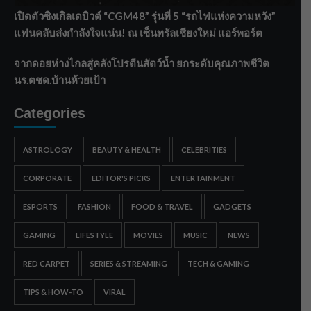
เปิดตัวซิงเกิลเดบิวต์ “CGM48” รุ่นที่ 5 “รถไฟแห่งความหวัง”
แฟนคลับส่งกำลังใจแน่น! ณ เซ็นทรัลเชียงใหม่ แอร์พอร์ต
จากดอยห่างไกลสู่คลังโปรตีนสัตว์น้ำ ยกระดับคุณภาพชีวิต
นร.ตชด.บ้านห้วยเป้า
Categories
ASTROLOGY
BEAUTY & HEALTH
CELEBRITIES
CORPORATE
EDITOR'S PICKS
ENTERTAINMENT
ESPORTS
FASHION
FOOD & TRAVEL
GADGETS
GAMING
LIFESTYLE
MOVIES
MUSIC
NEWS
RED CARPET
SERIES & STREAMING
TECH & GAMING
TIPS & HOW-TO
VIRAL