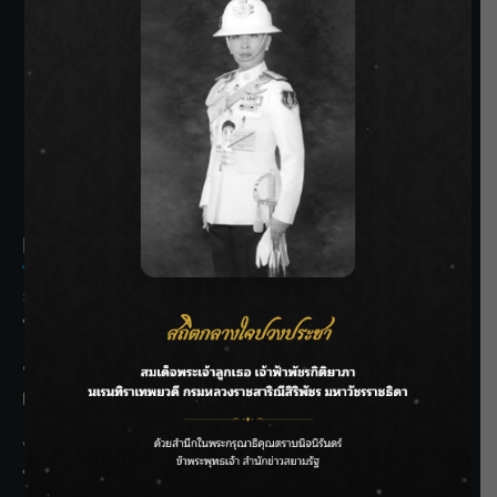
SIAMRATH VARIETY
THE BEST ENTERTAINMENT
Recent Posts
ลุยไม่หยุด!! กรมชลฯ เร่งเคลียร์ผักตบชวา-ติดตั้งเครื่องสูบน้ำ
ทั่วไทย
“BILLKIN” สร้างความภาคภูมิใจ คว้ารางวัลใหญ่ Weibo
Malaysia พร้อมโชว์สุดประทับใจ
“สุริยะ” สั่งกรมชลฯ เฝ้าระวังน้ำ 24 ชม. รับมือฝนสิงหาคม
บริหารเชิงรุกลดเสี่ยงน้ำท่วม