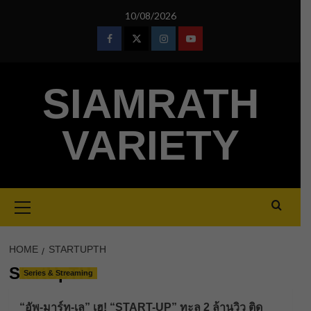
Skip
10/08/2026
to
content
Facebook
Twitter
Instagram
Youtube
SIAMRATH
VARIETY
Primary
Menu
HOME
STARTUPTH
StartUpTH
Series & Streaming
“อัพ-มาร์ท-เล” เฮ! “START-UP” ทะลุ 2 ล้านวิว ติด