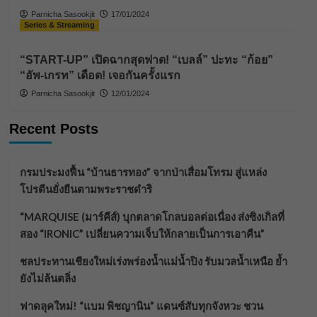
Parnicha Sasookjit
17/01/2024
Series & Streaming
“START-UP” เปิดฉากสุดฟาด! “เบลล์” ปะทะ “ก้อย”
“อัพ-เกรท” เดือด! เจอกันครั้งแรก
Parnicha Sasookjit
12/01/2024
Recent Posts
กรมประมงฟื้น “บ้านธารทอง” จากป่าเสื่อมโทรม สู่แหล่ง
โปรตีนยั่งยืนตามพระราชดำริ
“MARQUISE (มาร์คีส์) บุกตลาดโกลบอลต่อเนื่อง ส่งซิงเกิลที่
สอง “IRONIC” เปลี่ยนความเจ็บให้กลายเป็นการเอาคืน”
ชลประทานเชียงใหม่เร่งพร่องน้ำแม่น้ำปิง รับมวลน้ำเหนือ ย้ำ
ยังไม่ล้นตลิ่ง
ฟาดลุคใหม่! “แบม พิชญานิน” แดนซ์สับทุกจังหวะ ชวน