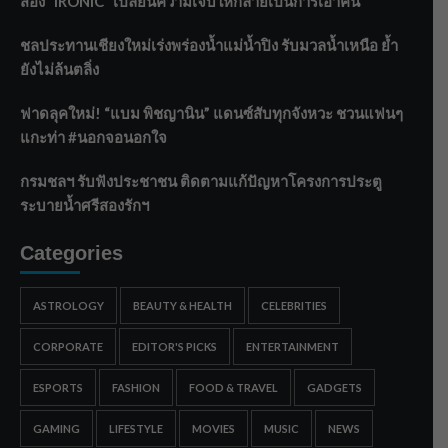
สอง “IRONIC” เปลี่ยนความเจ็บให้กลายเป็นการเอาคืน”
ชลประทานเชียงใหม่เร่งพร่องน้ำแม่น้ำปิง รับมวลน้ำเหนือ ย้ำ
ยังไม่ล้นตลิ่ง
ฟาดลุคใหม่! “แบม พิชญานิน” แดนซ์สับทุกจังหวะ ชวนแฟนๆ
แกะท่า #นอกจอนอกใจ
กรมชลฯ รับฟังประชาชน ติดตามแก้ปัญหาโครงการประตู
ระบายน้ำศรีสองรักฯ
Categories
ASTROLOGY
BEAUTY & HEALTH
CELEBRITIES
CORPORATE
EDITOR'S PICKS
ENTERTAINMENT
ESPORTS
FASHION
FOOD & TRAVEL
GADGETS
GAMING
LIFESTYLE
MOVIES
MUSIC
NEWS