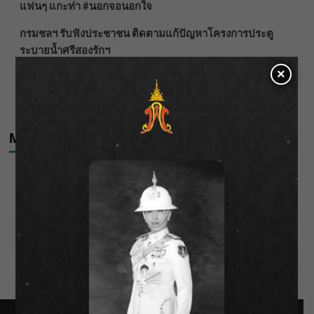
แฟนๆ แกะท่า #นอกจอนอกใจ
กรมชลฯ รับฟังประชาชน ติดตามแก้ปัญหาโครงการประตู
ระบายน้ำศรีสองรักฯ
×
‘แมน การิน’ แชร์ความเชื่อชวนคิด! “อยากกินอะไรหลังจาก
ลาโลกนี้ ให้ใส่บาตรสิ่งนั้นไว้ตอนยังมีชีวิต”
Meta
Log in
Entries feed
Comments feed
WordPress.org