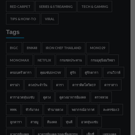
RED CARPET
SERIES & STREAMING
TECH & GAMING
TIPS & HOW-TO
VIRAL
Tags
BIGC
BNK48
IRON CHEF THAILAND
MONO29
MONOMAX
NETFLIX
กรมชลประทาน
กรมอุตุนิยมวิทยา
ครอบครัวดารา
คุยแซ่บSHOW
คู่รัก
คู่รักดารา
งานวิวาห์
ดราม่า
ดวงประจำวัน
ดารา
ดาราติดโควิด19
ดาราสาว
ดาราอวดหุ่นแซ่บ
ดูดวง
ดูดวงอาจารย์มงคล
ตรวจหวย
ททท.
ทัวร์มาลง
ทำนายดวง
พยากรณ์อากาศ
ละครช่อง 3
ลูกดารา
สายมู
สีมงคล
หุ่นดี
อวดหุ่นแซ่บ
อาจารย์มงคล
อาจารย์มงคล รอดเที่ยงธรรม
เซ็กซี่
เลขมงคล