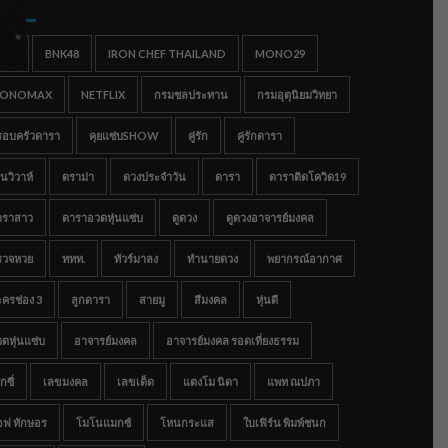
gs
IGC
BNK48
IRON CHEF THAILAND
MONO29
ONOMAX
NETFLIX
กรมชลประทาน
กรมอุตุนิยมวิทยา
รอบครัวดารา
คุยแซ่บSHOW
คู่รัก
คู่รักดารา
นวิวาห์
ดราม่า
ดวงประจำวัน
ดารา
ดาราติดโควิด19
าราสาว
ดาราอวดหุ่นแซ่บ
ดูดวง
ดูดวงอาจารย์มงคล
รวจหวย
ททท.
ทัวร์มาลง
ทำนายดวง
พยากรณ์อากาศ
ครช่อง 3
ลูกดารา
สายมู
สีมงคล
หุ่นดี
ดหุ่นแซ่บ
อาจารย์มงคล
อาจารย์มงคล รอดเที่ยงธรรม
กซี่
เลขมงคล
เลขเด็ด
แตงโม นิดา
แพท ณปภา
อฟ ทักษอร
โมโนแมกซ์
โหนกระแส
ใบเฟิร์น พิมพ์ชนก