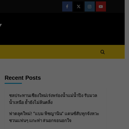
Facebook
Twitter
Instagram
Youtube
Y
Recent Posts
ชลประทานเชียงใหม่เร่งพร่องน้ำแม่น้ำปิง รับมวล
น้ำเหนือ ย้ำยังไม่ล้นตลิ่ง
ฟาดลุคใหม่! “แบม พิชญานิน” แดนซ์สับทุกจังหวะ
ชวนแฟนๆ แกะท่า #นอกจอนอกใจ