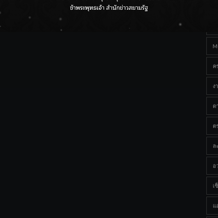
Ta
ราชเลขานุการในพระองค์ฯ ติดตามโครงการหุบกะพง–ห้วย
ทรายใต้ เสริมความมั่นคงน้ำเพชรบุรี
B
M
ค
งา
ด
ต
ละ
อว
เซ็
แ