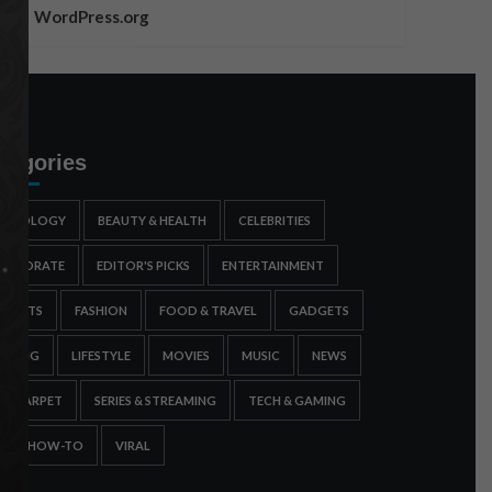
WordPress.org
tegories
STROLOGY
BEAUTY & HEALTH
CELEBRITIES
ORPORATE
EDITOR'S PICKS
ENTERTAINMENT
SPORTS
FASHION
FOOD & TRAVEL
GADGETS
AMING
LIFESTYLE
MOVIES
MUSIC
NEWS
ED CARPET
SERIES & STREAMING
TECH & GAMING
IPS & HOW-TO
VIRAL