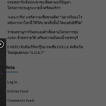
กรมชลฯ รับฟังประชาชน ติดตามแก้ปัญหา
โครงการประตูระบายน้ำศรีสองรักฯ
‘แมน การิน’ แชร์ความเชื่อชวนคิด! “อยากกินอะไร
หลังจากลาโลกนี้ ให้ใส่บาตรสิ่งนั้นไว้ตอนยังมีชีวิต”
ราชเลขานุการในพระองค์ฯ ติดตามโครงการหุบ
กะพง–ห้วยทรายใต้ เสริมความมั่นคงน้ำเพชรบุรี
×
F.HERO จับมือเกิร์ลกรุ๊ปมาเลเซีย DOLLA ส่งซิงเกิล
ใหม่สุดสตรอง “G.O.A.T”
Meta
Log in
Entries feed
Comments feed