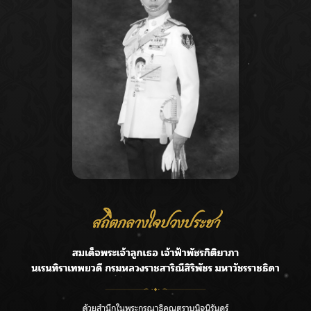
Recent Posts
Ca
ชลประทานเชียงใหม่เร่งพร่องน้ำแม่น้ำปิง รับมวลน้ำเหนือ ย้ำ
A
ยังไม่ล้นตลิ่ง
C
ฟาดลุคใหม่! “แบม พิชญานิน” แดนซ์สับทุกจังหวะ ชวนแฟนๆ
E
แกะท่า #นอกจอนอกใจ
G
กรมชลฯ รับฟังประชาชน ติดตามแก้ปัญหาโครงการประตู
ระบายน้ำศรีสองรักฯ
R
‘แมน การิน’ แชร์ความเชื่อชวนคิด! “อยากกินอะไรหลังจาก
T
ลาโลกนี้ ให้ใส่บาตรสิ่งนั้นไว้ตอนยังมีชีวิต”