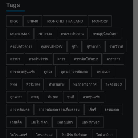
Tags
BIGC
BNK48
IRON CHEF THAILAND
MONO29
MONOMAX
NETFLIX
กรมชลประทาน
กรมอุตุนิยมวิทยา
ครอบครัวดารา
คุยแซ่บSHOW
คู่รัก
คู่รักดารา
งานวิวาห์
ดราม่า
ดวงประจำวัน
ดารา
ดาราติดโควิด19
ดาราสาว
ดาราอวดหุ่นแซ่บ
ดูดวง
ดูดวงอาจารย์มงคล
ตรวจหวย
ททท.
ทัวร์มาลง
ทำนายดวง
พยากรณ์อากาศ
ละครช่อง 3
ลูกดารา
สายมู
สีมงคล
หุ่นดี
อวดหุ่นแซ่บ
อาจารย์มงคล
อาจารย์มงคล รอดเที่ยงธรรม
เซ็กซี่
เลขมงคล
เลขเด็ด
แตงโม นิดา
แพท ณปภา
แอฟ ทักษอร
โมโนแมกซ์
โหนกระแส
ใบเฟิร์น พิมพ์ชนก
ใหม่ ดาวิกา