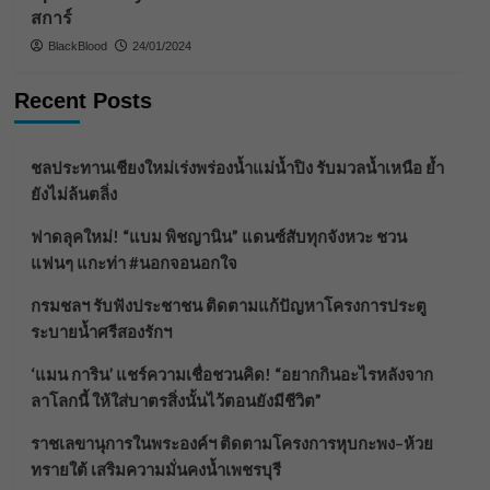
สการ์
BlackBlood
24/01/2024
Recent Posts
ชลประทานเชียงใหม่เร่งพร่องน้ำแม่น้ำปิง รับมวลน้ำเหนือ ย้ำ
ยังไม่ล้นตลิ่ง
ฟาดลุคใหม่! “แบม พิชญานิน” แดนซ์สับทุกจังหวะ ชวน
แฟนๆ แกะท่า #นอกจอนอกใจ
กรมชลฯ รับฟังประชาชน ติดตามแก้ปัญหาโครงการประตู
ระบายน้ำศรีสองรักฯ
‘แมน การิน’ แชร์ความเชื่อชวนคิด! “อยากกินอะไรหลังจาก
ลาโลกนี้ ให้ใส่บาตรสิ่งนั้นไว้ตอนยังมีชีวิต”
ราชเลขานุการในพระองค์ฯ ติดตามโครงการหุบกะพง–ห้วย
ทรายใต้ เสริมความมั่นคงน้ำเพชรบุรี