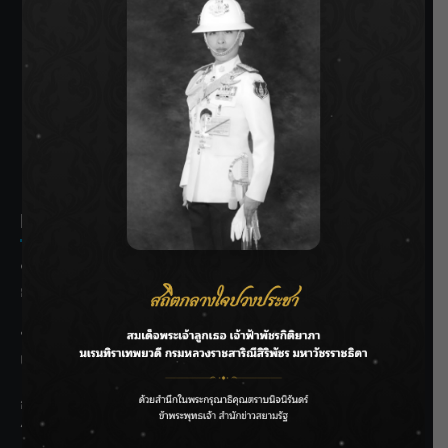
SIAMRATH VARIETY
THE BEST ENTERTAINMENT
Recent Posts
ชลประทานเชียงใหม่เร่งพร่องน้ำแม่น้ำปิง รับมวลน้ำเหนือ ย้ำ
ยังไม่ล้นตลิ่ง
ฟาดลุคใหม่! “แบม พิชญานิน” แดนซ์สับทุกจังหวะ ชวนแฟนๆ
แกะท่า #นอกจอนอกใจ
กรมชลฯ รับฟังประชาชน ติดตามแก้ปัญหาโครงการประตู
ระบายน้ำศรีสองรักฯ