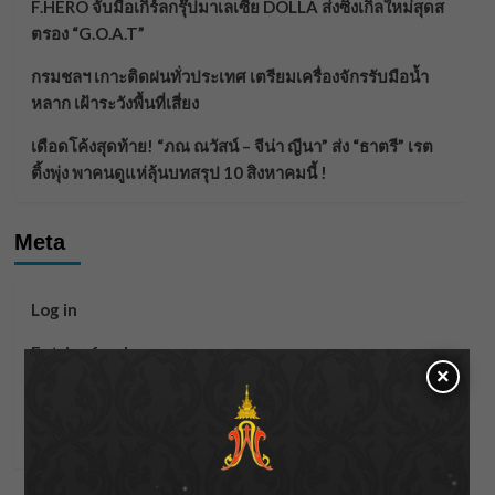
F.HERO จับมือเกิร์ลกรุ๊ปมาเลเซีย DOLLA ส่งซิงเกิลใหม่สุดส
ตรอง “G.O.A.T”
กรมชลฯ เกาะติดฝนทั่วประเทศ เตรียมเครื่องจักรรับมือน้ำ
หลาก เฝ้าระวังพื้นที่เสี่ยง
เดือดโค้งสุดท้าย! “ภณ ณวัสน์ – จีน่า ญีนา” ส่ง “ธาตรี” เรต
ติ้งพุ่ง พาคนดูแห่ลุ้นบทสรุป 10 สิงหาคมนี้ !
Meta
Log in
Entries feed
×
Comments feed
WordPress.org