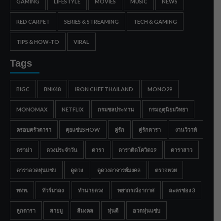
GAMING
LIFESTYLE
MOVIES
MUSIC
NEWS
RED CARPET
SERIES & STREAMING
TECH & GAMING
TIPS & HOW-TO
VIRAL
Tags
BIGC
BNK48
IRON CHEF THAILAND
MONO29
MONOMAX
NETFLIX
กรมชลประทาน
กรมอุตุนิยมวิทยา
ครอบครัวดารา
คุยแซ่บSHOW
คู่รัก
คู่รักดารา
งานวิวาห์
ดราม่า
ดวงประจำวัน
ดารา
ดาราติดโควิด19
ดาราสาว
ดาราอวดหุ่นแซ่บ
ดูดวง
ดูดวงอาจารย์มงคล
ตรวจหวย
ททท.
ทัวร์มาลง
ทำนายดวง
พยากรณ์อากาศ
ละครช่อง 3
ลูกดารา
สายมู
สีมงคล
หุ่นดี
อวดหุ่นแซ่บ