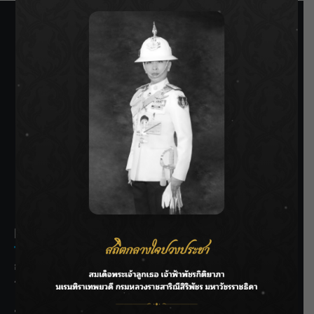
SIAMRATH VARIETY
THE BEST ENTERTAINMENT
Recent Posts
กรมชลฯ รับฟังประชาชน ติดตามแก้ปัญหาโครงการประตู
ระบายน้ำศรีสองรักฯ
‘แมน การิน’ แชร์ความเชื่อชวนคิด! “อยากกินอะไรหลังจาก