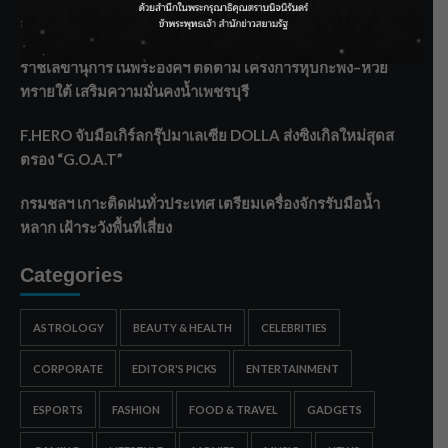
ลาโลกนี้ ให้ใส่บาตรสิ่งนั้นไว้ตอนยังมีชีวิต”
ราชเลขานุการในพระองค์ฯ ติดตามโครงการหุบกะพง–ห้วย
ทรายใต้ เสริมความมั่นคงน้ำเพชรบุรี
F.HERO จับมือเกิร์ลกรุ๊ปมาเลเซีย DOLLA ส่งซิงเกิลใหม่สุดส
ตรอง “G.O.A.T”
กรมชลฯ เกาะติดฝนทั่วประเทศ เตรียมเครื่องจักรรับมือน้ำ
หลาก เฝ้าระวังพื้นที่เสี่ยง
Categories
ASTROLOGY
BEAUTY & HEALTH
CELEBRITIES
CORPORATE
EDITOR'S PICKS
ENTERTAINMENT
ESPORTS
FASHION
FOOD & TRAVEL
GADGETS