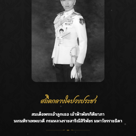
Recent Posts
Ca
กรมชลฯ รับฟังประชาชน ติดตามแก้ปัญหาโครงการประตู
A
ระบายน้ำศรีสองรักฯ
C
‘แมน การิน’ แชร์ความเชื่อชวนคิด! “อยากกินอะไรหลังจาก
E
ลาโลกนี้ ให้ใส่บาตรสิ่งนั้นไว้ตอนยังมีชีวิต”
G
ราชเลขานุการในพระองค์ฯ ติดตามโครงการหุบกะพง–ห้วย
ทรายใต้ เสริมความมั่นคงน้ำเพชรบุรี
R
F.HERO จับมือเกิร์ลกรุ๊ปมาเลเซีย DOLLA ส่งซิงเกิลใหม่สุดส
T
ตรอง “G.O.A.T”