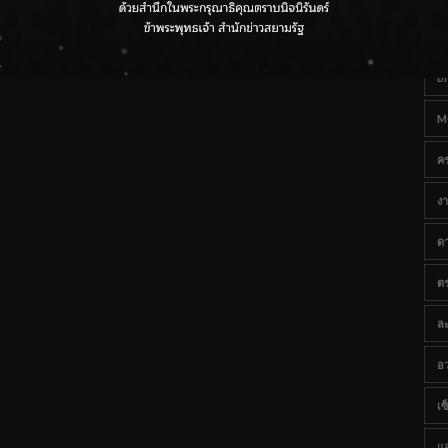
Ta
กรมชลฯ เกาะติดฝนทั่วประเทศ เตรียมเครื่องจักรรับมือน้ำ
หลาก เฝ้าระวังพื้นที่เสี่ยง
B
M
ค
งา
ด
ต
ละ
อว
เซ็
แ