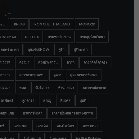
gs
IGC
BNK48
IRON CHEF THAILAND
MONO29
ONOMAX
NETFLIX
กรมชลประทาน
กรมอุตุนิยมวิทยา
รอบครัวดารา
คุยแซ่บSHOW
คู่รัก
คู่รักดารา
นวิวาห์
ดราม่า
ดวงประจำวัน
ดารา
ดาราติดโควิด19
าราสาว
ดาราอวดหุ่นแซ่บ
ดูดวง
ดูดวงอาจารย์มงคล
รวจหวย
ททท.
ทัวร์มาลง
ทำนายดวง
พยากรณ์อากาศ
ครช่อง 3
ลูกดารา
สายมู
สีมงคล
หุ่นดี
ดหุ่นแซ่บ
อาจารย์มงคล
อาจารย์มงคล รอดเที่ยงธรรม
กซี่
เลขมงคล
เลขเด็ด
แตงโม นิดา
แพท ณปภา
อฟ ทักษอร
โมโนแมกซ์
โหนกระแส
ใบเฟิร์น พิมพ์ชนก