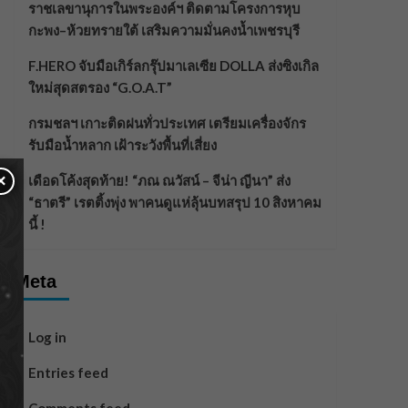
ราชเลขานุการในพระองค์ฯ ติดตามโครงการหุบ
กะพง–ห้วยทรายใต้ เสริมความมั่นคงน้ำเพชรบุรี
F.HERO จับมือเกิร์ลกรุ๊ปมาเลเซีย DOLLA ส่งซิงเกิล
ใหม่สุดสตรอง “G.O.A.T”
กรมชลฯ เกาะติดฝนทั่วประเทศ เตรียมเครื่องจักร
รับมือน้ำหลาก เฝ้าระวังพื้นที่เสี่ยง
×
เดือดโค้งสุดท้าย! “ภณ ณวัสน์ – จีน่า ญีนา” ส่ง
“ธาตรี” เรตติ้งพุ่ง พาคนดูแห่ลุ้นบทสรุป 10 สิงหาคม
นี้ !
Meta
Log in
Entries feed