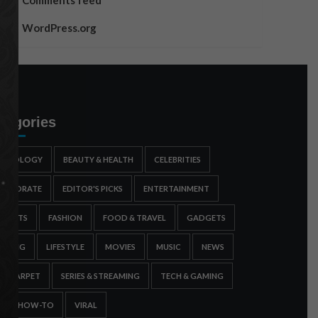
Comments feed
WordPress.org
tegories
STROLOGY
BEAUTY & HEALTH
CELEBRITIES
ORPORATE
EDITOR'S PICKS
ENTERTAINMENT
SPORTS
FASHION
FOOD & TRAVEL
GADGETS
AMING
LIFESTYLE
MOVIES
MUSIC
NEWS
ED CARPET
SERIES & STREAMING
TECH & GAMING
IPS & HOW-TO
VIRAL