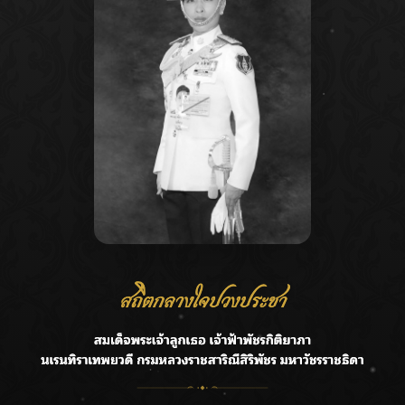
Recent Posts
Ca
กรมชลฯ รับฟังประชาชน ติดตามแก้ปัญหาโครงการประตู
A
ระบายน้ำศรีสองรักฯ
C
‘แมน การิน’ แชร์ความเชื่อชวนคิด! “อยากกินอะไรหลังจาก
E
ลาโลกนี้ ให้ใส่บาตรสิ่งนั้นไว้ตอนยังมีชีวิต”
G
ราชเลขานุการในพระองค์ฯ ติดตามโครงการหุบกะพง–ห้วย
ทรายใต้ เสริมความมั่นคงน้ำเพชรบุรี
R
F.HERO จับมือเกิร์ลกรุ๊ปมาเลเซีย DOLLA ส่งซิงเกิลใหม่สุดส
T
ตรอง “G.O.A.T”