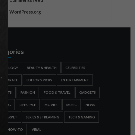
Comments feed
WordPress.org
tegories
STROLOGY
BEAUTY & HEALTH
CELEBRITIES
ORPORATE
EDITOR'S PICKS
ENTERTAINMENT
SPORTS
FASHION
FOOD & TRAVEL
GADGETS
AMING
LIFESTYLE
MOVIES
MUSIC
NEWS
ED CARPET
SERIES & STREAMING
TECH & GAMING
IPS & HOW-TO
VIRAL