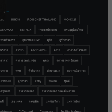
gs
IGC
BNK48
IRON CHEF THAILAND
MONO29
ONOMAX
NETFLIX
กรมชลประทาน
กรมอุตุนิยมวิทยา
รอบครัวดารา
คุยแซ่บSHOW
คู่รัก
คู่รักดารา
นวิวาห์
ดราม่า
ดวงประจำวัน
ดารา
ดาราติดโควิด19
าราสาว
ดาราอวดหุ่นแซ่บ
ดูดวง
ดูดวงอาจารย์มงคล
รวจหวย
ททท.
ทัวร์มาลง
ทำนายดวง
พยากรณ์อากาศ
ครช่อง 3
ลูกดารา
สายมู
สีมงคล
หุ่นดี
ดหุ่นแซ่บ
อาจารย์มงคล
อาจารย์มงคล รอดเที่ยงธรรม
กซี่
เลขมงคล
เลขเด็ด
แตงโม นิดา
แพท ณปภา
อฟ ทักษอร
โมโนแมกซ์
โหนกระแส
ใบเฟิร์น พิมพ์ชนก