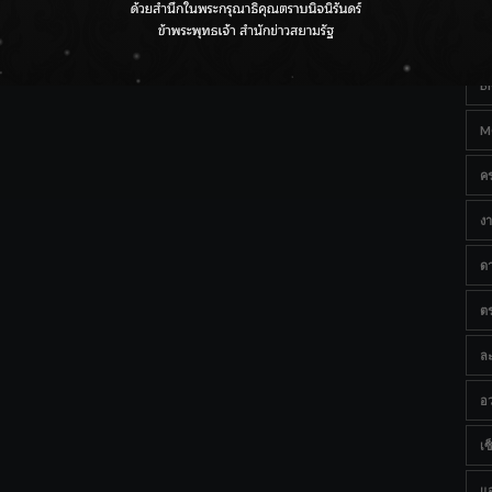
Ta
กรมชลฯ เกาะติดฝนทั่วประเทศ เตรียมเครื่องจักรรับมือน้ำ
หลาก เฝ้าระวังพื้นที่เสี่ยง
B
M
ค
งา
ด
ต
ละ
อว
เซ็
แ