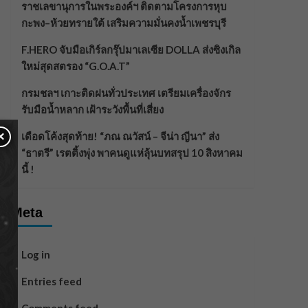
ราชเลขานุการในพระองค์ฯ ติดตามโครงการหุบ
กะพง–ห้วยทรายใต้ เสริมความมั่นคงน้ำเพชรบุรี
F.HERO จับมือเกิร์ลกรุ๊ปมาเลเซีย DOLLA ส่งซิงเกิล
ใหม่สุดสตรอง “G.O.A.T”
กรมชลฯ เกาะติดฝนทั่วประเทศ เตรียมเครื่องจักร
รับมือน้ำหลาก เฝ้าระวังพื้นที่เสี่ยง
×
เดือดโค้งสุดท้าย! “ภณ ณวัสน์ – จีน่า ญีนา” ส่ง
“ธาตรี” เรตติ้งพุ่ง พาคนดูแห่ลุ้นบทสรุป 10 สิงหาคม
นี้ !
Meta
Log in
Entries feed