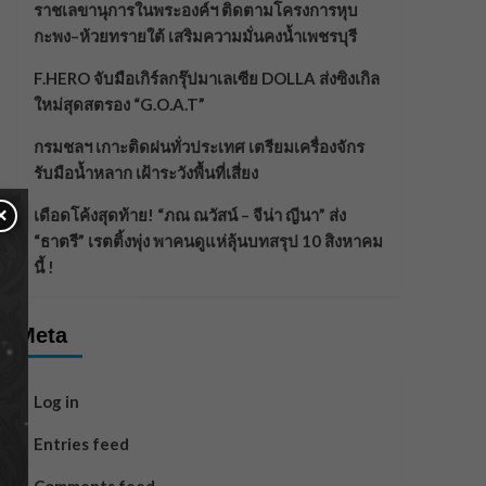
ราชเลขานุการในพระองค์ฯ ติดตามโครงการหุบ
กะพง–ห้วยทรายใต้ เสริมความมั่นคงน้ำเพชรบุรี
F.HERO จับมือเกิร์ลกรุ๊ปมาเลเซีย DOLLA ส่งซิงเกิล
ใหม่สุดสตรอง “G.O.A.T”
กรมชลฯ เกาะติดฝนทั่วประเทศ เตรียมเครื่องจักร
รับมือน้ำหลาก เฝ้าระวังพื้นที่เสี่ยง
×
เดือดโค้งสุดท้าย! “ภณ ณวัสน์ – จีน่า ญีนา” ส่ง
“ธาตรี” เรตติ้งพุ่ง พาคนดูแห่ลุ้นบทสรุป 10 สิงหาคม
นี้ !
Meta
Log in
Entries feed