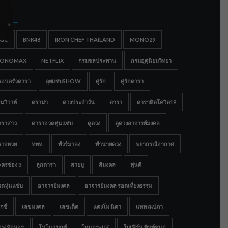
gs
IGC
BNK48
IRON CHEF THAILAND
MONO29
ONOMAX
NETFLIX
กรมชลประทาน
กรมอุตุนิยมวิทยา
รอบครัวดารา
คุยแซ่บSHOW
คู่รัก
คู่รักดารา
นวิวาห์
ดราม่า
ดวงประจำวัน
ดารา
ดาราติดโควิด19
าราสาว
ดาราอวดหุ่นแซ่บ
ดูดวง
ดูดวงอาจารย์มงคล
รวจหวย
ททท.
ทัวร์มาลง
ทำนายดวง
พยากรณ์อากาศ
ครช่อง 3
ลูกดารา
สายมู
สีมงคล
หุ่นดี
ดหุ่นแซ่บ
อาจารย์มงคล
อาจารย์มงคล รอดเที่ยงธรรม
กซี่
เลขมงคล
เลขเด็ด
แตงโม นิดา
แพท ณปภา
อฟ ทักษอร
โมโนแมกซ์
โหนกระแส
ใบเฟิร์น พิมพ์ชนก