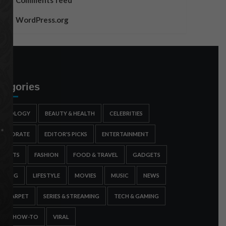
Comments feed
WordPress.org
tegories
STROLOGY
BEAUTY & HEALTH
CELEBRITIES
ORPORATE
EDITOR'S PICKS
ENTERTAINMENT
SPORTS
FASHION
FOOD & TRAVEL
GADGETS
AMING
LIFESTYLE
MOVIES
MUSIC
NEWS
ED CARPET
SERIES & STREAMING
TECH & GAMING
IPS & HOW-TO
VIRAL