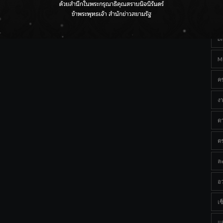
Ta
กรมชลฯ เกาะติดฝนทั่วประเทศ เตรียมเครื่องจักรรับมือน้ำ
หลาก เฝ้าระวังพื้นที่เสี่ยง
B
M
ค
งา
ด
ต
ละ
อว
เซ็
แ