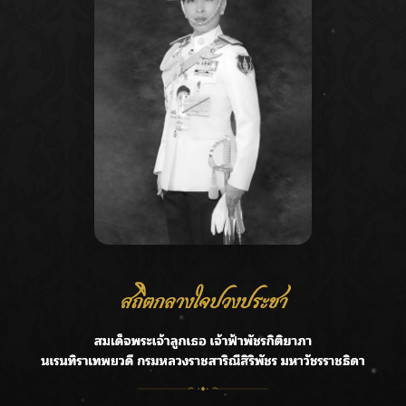
Recent Posts
Ca
กรมชลฯ รับฟังประชาชน ติดตามแก้ปัญหาโครงการประตู
A
ระบายน้ำศรีสองรักฯ
C
‘แมน การิน’ แชร์ความเชื่อชวนคิด! “อยากกินอะไรหลังจาก
E
ลาโลกนี้ ให้ใส่บาตรสิ่งนั้นไว้ตอนยังมีชีวิต”
G
ราชเลขานุการในพระองค์ฯ ติดตามโครงการหุบกะพง–ห้วย
ทรายใต้ เสริมความมั่นคงน้ำเพชรบุรี
R
F.HERO จับมือเกิร์ลกรุ๊ปมาเลเซีย DOLLA ส่งซิงเกิลใหม่สุดส
T
ตรอง “G.O.A.T”