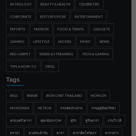
ASTROLOGY
BEAUTY & HEALTH
CELEBRITIES
CORPORATE
EDITOR'S PICKS
ENTERTAINMENT
ESPORTS
FASHION
FOOD & TRAVEL
GADGETS
GAMING
LIFESTYLE
MOVIES
MUSIC
NEWS
RED CARPET
SERIES & STREAMING
TECH & GAMING
TIPS & HOW-TO
VIRAL
Tags
BIGC
BNK48
IRON CHEF THAILAND
MONO29
MONOMAX
NETFLIX
กรมชลประทาน
กรมอุตุนิยมวิทยา
ครอบครัวดารา
คุยแซ่บSHOW
คู่รัก
คู่รักดารา
งานวิวาห์
ดราม่า
ดวงประจำวัน
ดารา
ดาราติดโควิด19
ดาราสาว