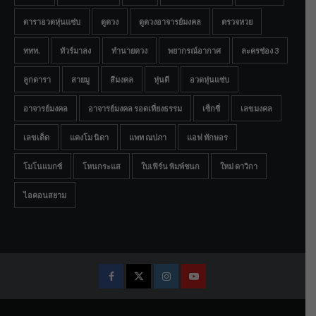
ดาราอวดหุ่นแซ่บ
ดูดวง
ดูดวงอาจารย์มงคล
ตรวจหวย
ททท.
ทัวร์มาลง
ทำนายดวง
พยากรณ์อากาศ
ละครช่อง 3
ลูกดารา
สายมู
สีมงคล
หุ่นดี
อวดหุ่นแซ่บ
อาจารย์มงคล
อาจารย์มงคล รอดเที่ยงธรรม
เซ็กซี่
เลขมงคล
เลขเด็ด
แตงโม นิดา
แพท ณปภา
แอฟ ทักษอร
โมโนแมกซ์
โหนกระแส
ใบเฟิร์น พิมพ์ชนก
ใหม่ ดาวิกา
ไอคอนสยาม
Facebook
Twitter
Instagram
Youtube