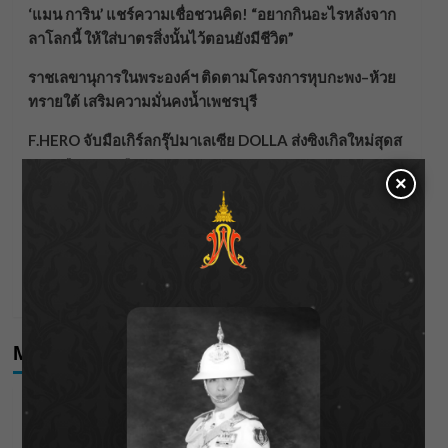
‘แมน การิน’ แชร์ความเชื่อชวนคิด! “อยากกินอะไรหลังจาก
ลาโลกนี้ ให้ใส่บาตรสิ่งนั้นไว้ตอนยังมีชีวิต”
ราชเลขานุการในพระองค์ฯ ติดตามโครงการหุบกะพง–ห้วย
ทรายใต้ เสริมความมั่นคงน้ำเพชรบุรี
F.HERO จับมือเกิร์ลกรุ๊ปมาเลเซีย DOLLA ส่งซิงเกิลใหม่สุดส
ตรอง “G.O.A.T”
×
กรมชลฯ เกาะติดฝนทั่วประเทศ เตรียมเครื่องจักรรับมือน้ำ
หลาก เฝ้าระวังพื้นที่เสี่ยง
เดือดโค้งสุดท้าย! “ภณ ณวัสน์ – จีน่า ญีนา” ส่ง “ธาตรี” เรต
ติ้งพุ่ง พาคนดูแห่ลุ้นบทสรุป 10 สิงหาคมนี้ !
Meta
Log in