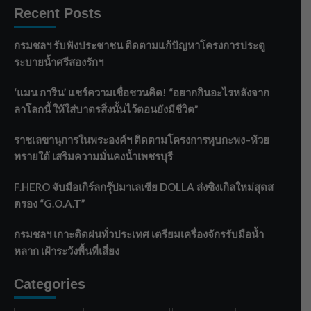
Recent Posts
กรมชลฯ รับฟังประชาชน ติดตามแก้ปัญหาโครงการประตู
ระบายน้ำศรีสองรักฯ
‘แมน การิน’ แชร์ความเชื่อชวนคิด! “อยากกินอะไรหลังจาก
ลาโลกนี้ ให้ใส่บาตรสิ่งนั้นไว้ตอนยังมีชีวิต”
ราชเลขานุการในพระองค์ฯ ติดตามโครงการหุบกะพง–ห้วย
ทรายใต้ เสริมความมั่นคงน้ำเพชรบุรี
F.HERO จับมือเกิร์ลกรุ๊ปมาเลเซีย DOLLA ส่งซิงเกิลใหม่สุดส
ตรอง “G.O.A.T”
กรมชลฯ เกาะติดฝนทั่วประเทศ เตรียมเครื่องจักรรับมือน้ำ
หลาก เฝ้าระวังพื้นที่เสี่ยง
Categories