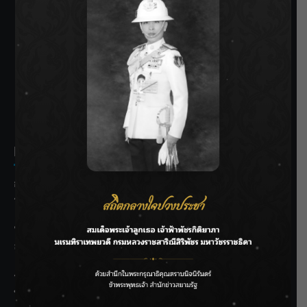
SIAMRATH VARIETY
THE BEST ENTERTAINMENT
Recent Posts
กรมชลฯ รับฟังประชาชน ติดตามแก้ปัญหาโครงการประตู
ระบายน้ำศรีสองรักฯ
‘แมน การิน’ แชร์ความเชื่อชวนคิด! “อยากกินอะไรหลังจาก
ลาโลกนี้ ให้ใส่บาตรสิ่งนั้นไว้ตอนยังมีชีวิต”
ราชเลขานุการในพระองค์ฯ ติดตามโครงการหุบกะพง–ห้วย
ทรายใต้ เสริมความมั่นคงน้ำเพชรบุรี