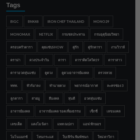
Tags
BIGC
BNK48
IRON CHEF THAILAND
MONO29
MONOMAX
NETFLIX
กรมชลประทาน
กรมอุตุนิยมวิทยา
ครอบครัวดารา
คุยแซ่บSHOW
คู่รัก
คู่รักดารา
งานวิวาห์
ดราม่า
ดวงประจำวัน
ดารา
ดาราติดโควิด19
ดาราสาว
ดาราอวดหุ่นแซ่บ
ดูดวง
ดูดวงอาจารย์มงคล
ตรวจหวย
ททท.
ทัวร์มาลง
ทำนายดวง
พยากรณ์อากาศ
ละครช่อง 3
ลูกดารา
สายมู
สีมงคล
หุ่นดี
อวดหุ่นแซ่บ
อาจารย์มงคล
อาจารย์มงคล รอดเที่ยงธรรม
เซ็กซี่
เลขมงคล
เลขเด็ด
แตงโม นิดา
แพท ณปภา
แอฟ ทักษอร
โมโนแมกซ์
โหนกระแส
ใบเฟิร์น พิมพ์ชนก
ใหม่ ดาวิกา