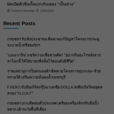
Meเปิดตัวซิงเกิ้ลแรกกับเพลง ‘‘เป็นห่วง’’
Parnicha Sasookjit
12/06/2024
Recent Posts
กรมชลฯ รับฟังประชาชน ติดตามแก้ปัญหาโครงการประตู
ระบายน้ำศรีสองรักฯ
‘แมน การิน’ แชร์ความเชื่อชวนคิด! “อยากกินอะไรหลังจาก
ลาโลกนี้ ให้ใส่บาตรสิ่งนั้นไว้ตอนยังมีชีวิต”
ราชเลขานุการในพระองค์ฯ ติดตามโครงการหุบกะพง–ห้วย
ทรายใต้ เสริมความมั่นคงน้ำเพชรบุรี
F.HERO จับมือเกิร์ลกรุ๊ปมาเลเซีย DOLLA ส่งซิงเกิลใหม่สุดส
ตรอง “G.O.A.T”
กรมชลฯ เกาะติดฝนทั่วประเทศ เตรียมเครื่องจักรรับมือน้ำ
หลาก เฝ้าระวังพื้นที่เสี่ยง