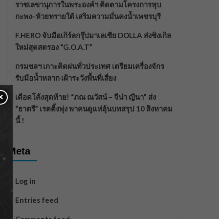
ราชเลขานุการในพระองค์ฯ ติดตามโครงการหุบ
กะพง–ห้วยทรายใต้ เสริมความมั่นคงน้ำเพชรบุรี
F.HERO จับมือเกิร์ลกรุ๊ปมาเลเซีย DOLLA ส่งซิงเกิล
ใหม่สุดสตรอง “G.O.A.T”
กรมชลฯ เกาะติดฝนทั่วประเทศ เตรียมเครื่องจักร
รับมือน้ำหลาก เฝ้าระวังพื้นที่เสี่ยง
×
เดือดโค้งสุดท้าย! “ภณ ณวัสน์ – จีน่า ญีนา” ส่ง
“ธาตรี” เรตติ้งพุ่ง พาคนดูแห่ลุ้นบทสรุป 10 สิงหาคม
นี้ !
Meta
Log in
Entries feed