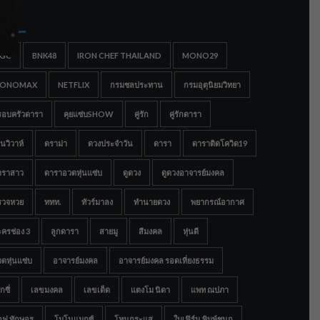
gs
IGC
BNK48
IRON CHEF THAILAND
MONO29
ONOMAX
NETFLIX
กรมชลประทาน
กรมอุตุนิยมวิทยา
รอบครัวดารา
คุยแซ่บSHOW
คู่รัก
คู่รักดารา
นวิวาห์
ดราม่า
ดวงประจำวัน
ดารา
ดาราติดโควิด19
าราสาว
ดาราอวดหุ่นแซ่บ
ดูดวง
ดูดวงอาจารย์มงคล
รวจหวย
ททท.
ทัวร์มาลง
ทำนายดวง
พยากรณ์อากาศ
ครช่อง 3
ลูกดารา
สายมู
สีมงคล
หุ่นดี
ดหุ่นแซ่บ
อาจารย์มงคล
อาจารย์มงคล รอดเที่ยงธรรม
กซี่
เลขมงคล
เลขเด็ด
แตงโม นิดา
แพท ณปภา
อฟ ทักษอร
โมโนแมกซ์
โหนกระแส
ใบเฟิร์น พิมพ์ชนก