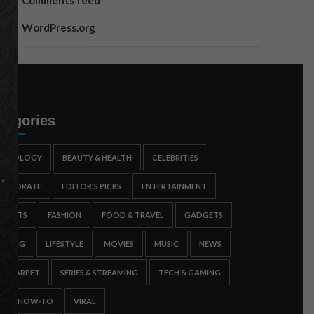
Comments feed
WordPress.org
tegories
STROLOGY
BEAUTY & HEALTH
CELEBRITIES
ORPORATE
EDITOR'S PICKS
ENTERTAINMENT
SPORTS
FASHION
FOOD & TRAVEL
GADGETS
AMING
LIFESTYLE
MOVIES
MUSIC
NEWS
ED CARPET
SERIES & STREAMING
TECH & GAMING
IPS & HOW-TO
VIRAL