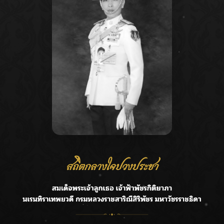
Recent Posts
Ca
กรมชลฯ รับฟังประชาชน ติดตามแก้ปัญหาโครงการประตู
A
ระบายน้ำศรีสองรักฯ
C
‘แมน การิน’ แชร์ความเชื่อชวนคิด! “อยากกินอะไรหลังจาก
E
ลาโลกนี้ ให้ใส่บาตรสิ่งนั้นไว้ตอนยังมีชีวิต”
G
ราชเลขานุการในพระองค์ฯ ติดตามโครงการหุบกะพง–ห้วย
ทรายใต้ เสริมความมั่นคงน้ำเพชรบุรี
R
F.HERO จับมือเกิร์ลกรุ๊ปมาเลเซีย DOLLA ส่งซิงเกิลใหม่สุดส
T
ตรอง “G.O.A.T”