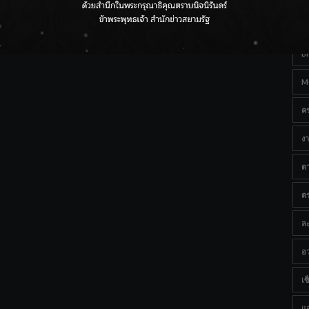
Ta
กรมชลฯ เกาะติดฝนทั่วประเทศ เตรียมเครื่องจักรรับมือน้ำ
หลาก เฝ้าระวังพื้นที่เสี่ยง
B
M
ค
งา
ด
ต
ละ
อว
เซ็
แ