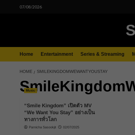
Skip
07/08/2026
to
content
S
Home
Entertainment
Series & Streaming
M
HOME
SMILEKINGDOMWEWANTYOUSTAY
SmileKingdom
Music
“Smile Kingdom” เปิดตัว MV
“We Want You Stay” อย่างเป็น
ทางการทั่วโลก
Parnicha Sasookjit
02/07/2025