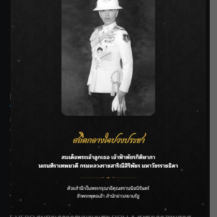
SIAMRATH VARIETY
THE BEST ENTERTAINMENT
Recent Posts
กรมชลฯ รับฟังประชาชน ติดตามแก้ปัญหาโครงการประตู
ระบายน้ำศรีสองรักฯ
‘แมน การิน’ แชร์ความเชื่อชวนคิด! “อยากกินอะไรหลังจาก
ลาโลกนี้ ให้ใส่บาตรสิ่งนั้นไว้ตอนยังมีชีวิต”
ราชเลขานุการในพระองค์ฯ ติดตามโครงการหุบกะพง–ห้วย
ทรายใต้ เสริมความมั่นคงน้ำเพชรบุรี