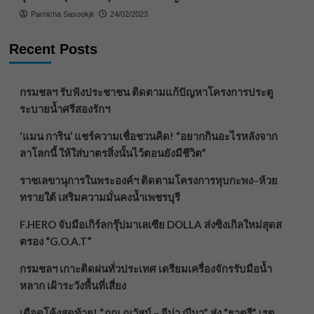
Parnicha Sasookjit
24/02/2023
Recent Posts
กรมชลฯ รับฟังประชาชน ติดตามแก้ปัญหาโครงการประตู
ระบายน้ำศรีสองรักฯ
‘แมน การิน’ แชร์ความเชื่อชวนคิด! “อยากกินอะไรหลังจาก
ลาโลกนี้ ให้ใส่บาตรสิ่งนั้นไว้ตอนยังมีชีวิต”
ราชเลขานุการในพระองค์ฯ ติดตามโครงการหุบกะพง–ห้วย
ทรายใต้ เสริมความมั่นคงน้ำเพชรบุรี
F.HERO จับมือเกิร์ลกรุ๊ปมาเลเซีย DOLLA ส่งซิงเกิลใหม่สุดส
ตรอง “G.O.A.T”
กรมชลฯ เกาะติดฝนทั่วประเทศ เตรียมเครื่องจักรรับมือน้ำ
หลาก เฝ้าระวังพื้นที่เสี่ยง
เดือดโค้งสุดท้าย! “ภณ ณวัสน์ – จีน่า ญีนา” ส่ง “ธาตรี” เรต