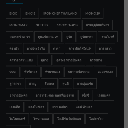
BIGC
BNK48
IRON CHEF THAILAND
MONO29
MONOMAX
NETFLIX
กรมชลประทาน
กรมอุตุนิยมวิทยา
ครอบครัวดารา
คุยแซ่บSHOW
คู่รัก
คู่รักดารา
งานวิวาห์
ดราม่า
ดวงประจำวัน
ดารา
ดาราติดโควิด19
ดาราสาว
ดาราอวดหุ่นแซ่บ
ดูดวง
ดูดวงอาจารย์มงคล
ตรวจหวย
ททท.
ทัวร์มาลง
ทำนายดวง
พยากรณ์อากาศ
ละครช่อง 3
ลูกดารา
สายมู
สีมงคล
หุ่นดี
อวดหุ่นแซ่บ
อาจารย์มงคล
อาจารย์มงคล รอดเที่ยงธรรม
เซ็กซี่
เลขมงคล
เลขเด็ด
แตงโม นิดา
แพท ณปภา
แอฟ ทักษอร
โมโนแมกซ์
โหนกระแส
ใบเฟิร์น พิมพ์ชนก
ใหม่ ดาวิกา