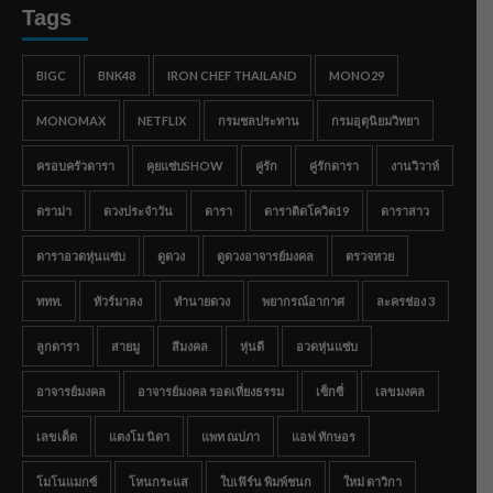
Tags
BIGC
BNK48
IRON CHEF THAILAND
MONO29
MONOMAX
NETFLIX
กรมชลประทาน
กรมอุตุนิยมวิทยา
ครอบครัวดารา
คุยแซ่บSHOW
คู่รัก
คู่รักดารา
งานวิวาห์
ดราม่า
ดวงประจำวัน
ดารา
ดาราติดโควิด19
ดาราสาว
ดาราอวดหุ่นแซ่บ
ดูดวง
ดูดวงอาจารย์มงคล
ตรวจหวย
ททท.
ทัวร์มาลง
ทำนายดวง
พยากรณ์อากาศ
ละครช่อง 3
ลูกดารา
สายมู
สีมงคล
หุ่นดี
อวดหุ่นแซ่บ
อาจารย์มงคล
อาจารย์มงคล รอดเที่ยงธรรม
เซ็กซี่
เลขมงคล
เลขเด็ด
แตงโม นิดา
แพท ณปภา
แอฟ ทักษอร
โมโนแมกซ์
โหนกระแส
ใบเฟิร์น พิมพ์ชนก
ใหม่ ดาวิกา