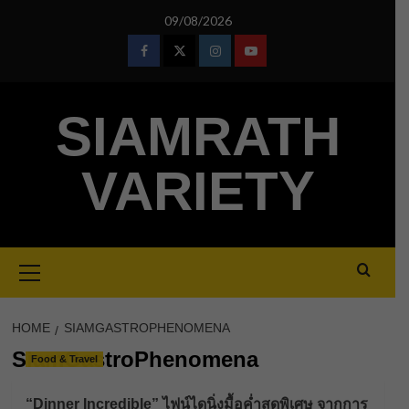
Skip
09/08/2026
to
content
Facebook
Twitter
Instagram
Youtube
SIAMRATH
VARIETY
Primary
Menu
HOME
SIAMGASTROPHENOMENA
SiamGastroPhenomena
Food & Travel
“Dinner Incredible” ไฟน์ไดนิ่งมื้อค่ำสุดพิเศษ จากการ