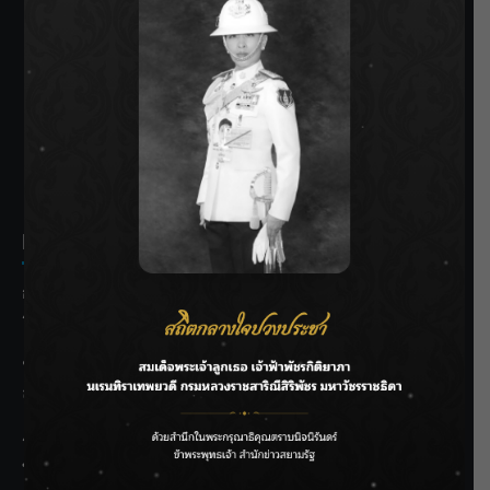
SIAMRATH VARIETY
THE BEST ENTERTAINMENT
Recent Posts
กรมชลฯ รับฟังประชาชน ติดตามแก้ปัญหาโครงการประตู
ระบายน้ำศรีสองรักฯ
‘แมน การิน’ แชร์ความเชื่อชวนคิด! “อยากกินอะไรหลังจาก
ลาโลกนี้ ให้ใส่บาตรสิ่งนั้นไว้ตอนยังมีชีวิต”
ราชเลขานุการในพระองค์ฯ ติดตามโครงการหุบกะพง–ห้วย
ทรายใต้ เสริมความมั่นคงน้ำเพชรบุรี