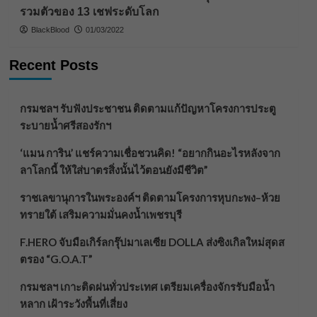
รวมตัวของ 13 เชฟระดับโลก
BlackBlood
01/03/2022
Recent Posts
กรมชลฯ รับฟังประชาชน ติดตามแก้ปัญหาโครงการประตู
ระบายน้ำศรีสองรักฯ
‘แมน การิน’ แชร์ความเชื่อชวนคิด! “อยากกินอะไรหลังจาก
ลาโลกนี้ ให้ใส่บาตรสิ่งนั้นไว้ตอนยังมีชีวิต”
ราชเลขานุการในพระองค์ฯ ติดตามโครงการหุบกะพง–ห้วย
ทรายใต้ เสริมความมั่นคงน้ำเพชรบุรี
F.HERO จับมือเกิร์ลกรุ๊ปมาเลเซีย DOLLA ส่งซิงเกิลใหม่สุดส
ตรอง “G.O.A.T”
กรมชลฯ เกาะติดฝนทั่วประเทศ เตรียมเครื่องจักรรับมือน้ำ
หลาก เฝ้าระวังพื้นที่เสี่ยง