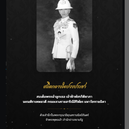
SIAMRATH VARIETY
THE BEST ENTERTAINMENT
Recent Posts
กรมชลฯ รับฟังประชาชน ติดตามแก้ปัญหาโครงการประตู
ระบายน้ำศรีสองรักฯ
‘แมน การิน’ แชร์ความเชื่อชวนคิด! “อยากกินอะไรหลังจาก
ลาโลกนี้ ให้ใส่บาตรสิ่งนั้นไว้ตอนยังมีชีวิต”
ราชเลขานุการในพระองค์ฯ ติดตามโครงการหุบกะพง–ห้วย
ทรายใต้ เสริมความมั่นคงน้ำเพชรบุรี