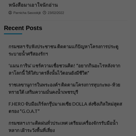
หนังสือมาเอาใจนักอ่าน
Parnicha Sasookjit
23/02/2022
Recent Posts
กรมชลฯ รับฟังประชาชน ติดตามแก้ปัญหาโครงการประตู
ระบายน้ำศรีสองรักฯ
‘แมน การิน’ แชร์ความเชื่อชวนคิด! “อยากกินอะไรหลังจาก
ลาโลกนี้ ให้ใส่บาตรสิ่งนั้นไว้ตอนยังมีชีวิต”
ราชเลขานุการในพระองค์ฯ ติดตามโครงการหุบกะพง–ห้วย
ทรายใต้ เสริมความมั่นคงน้ำเพชรบุรี
F.HERO จับมือเกิร์ลกรุ๊ปมาเลเซีย DOLLA ส่งซิงเกิลใหม่สุดส
ตรอง “G.O.A.T”
กรมชลฯ เกาะติดฝนทั่วประเทศ เตรียมเครื่องจักรรับมือน้ำ
หลาก เฝ้าระวังพื้นที่เสี่ยง