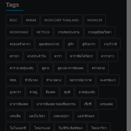
Tags
BIGC
BNK48
IRON CHEF THAILAND
MONO29
MONOMAX
NETFLIX
กรมชลประทาน
กรมอุตุนิยมวิทยา
ครอบครัวดารา
คุยแซ่บSHOW
คู่รัก
คู่รักดารา
งานวิวาห์
ดราม่า
ดวงประจำวัน
ดารา
ดาราติดโควิด19
ดาราสาว
ดาราอวดหุ่นแซ่บ
ดูดวง
ดูดวงอาจารย์มงคล
ตรวจหวย
ททท.
ทัวร์มาลง
ทำนายดวง
พยากรณ์อากาศ
ละครช่อง 3
ลูกดารา
สายมู
สีมงคล
หุ่นดี
อวดหุ่นแซ่บ
อาจารย์มงคล
อาจารย์มงคล รอดเที่ยงธรรม
เซ็กซี่
เลขมงคล
เลขเด็ด
แตงโม นิดา
แพท ณปภา
แอฟ ทักษอร
โมโนแมกซ์
โหนกระแส
ใบเฟิร์น พิมพ์ชนก
ใหม่ ดาวิกา