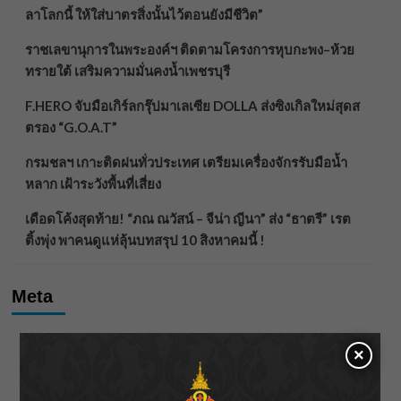
ลาโลกนี้ ให้ใส่บาตรสิ่งนั้นไว้ตอนยังมีชีวิต”
ราชเลขานุการในพระองค์ฯ ติดตามโครงการหุบกะพง–ห้วย
ทรายใต้ เสริมความมั่นคงน้ำเพชรบุรี
F.HERO จับมือเกิร์ลกรุ๊ปมาเลเซีย DOLLA ส่งซิงเกิลใหม่สุดส
ตรอง “G.O.A.T”
กรมชลฯ เกาะติดฝนทั่วประเทศ เตรียมเครื่องจักรรับมือน้ำ
หลาก เฝ้าระวังพื้นที่เสี่ยง
เดือดโค้งสุดท้าย! “ภณ ณวัสน์ – จีน่า ญีนา” ส่ง “ธาตรี” เรต
ติ้งพุ่ง พาคนดูแห่ลุ้นบทสรุป 10 สิงหาคมนี้ !
Meta
Log in
×
Entries feed