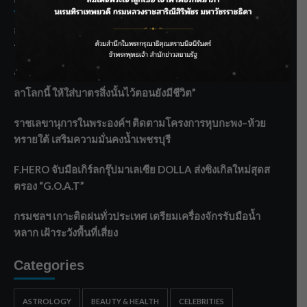
กรมชลฯ รับฟังประชาชน ติดตามแก้ปัญหาโครงการประตู
ระบายน้ำศรีสองรักฯ
‘แมน การิน’ แชร์ความเชื่อชวนคิด! “อยากกินอะไรหลังจาก
ลาโลกนี้ ให้ใส่บาตรสิ่งนั้นไว้ตอนยังมีชีวิต”
ราชเลขานุการในพระองค์ฯ ติดตามโครงการหุบกะพง–ห้วย
ทรายใต้ เสริมความมั่นคงน้ำเพชรบุรี
F.HERO จับมือเกิร์ลกรุ๊ปมาเลเซีย DOLLA ส่งซิงเกิลใหม่สุดส
ตรอง “G.O.A.T”
กรมชลฯ เกาะติดฝนทั่วประเทศ เตรียมเครื่องจักรรับมือน้ำ
หลาก เฝ้าระวังพื้นที่เสี่ยง
Categories
ASTROLOGY
BEAUTY & HEALTH
CELEBRITIES