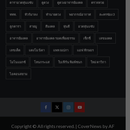
ดาราอวดหุ่นแซ่บ
ดูดวง
ดูดวงอาจารย์มงคล
ตรวจหวย
ททท.
ทัวร์มาลง
ทำนายดวง
พยากรณ์อากาศ
ละครช่อง 3
ลูกดารา
สายมู
สีมงคล
หุ่นดี
อวดหุ่นแซ่บ
อาจารย์มงคล
อาจารย์มงคล รอดเที่ยงธรรม
เซ็กซี่
เลขมงคล
เลขเด็ด
แตงโม นิดา
แพท ณปภา
แอฟ ทักษอร
โมโนแมกซ์
โหนกระแส
ใบเฟิร์น พิมพ์ชนก
ใหม่ ดาวิกา
ไอคอนสยาม
Facebook
Twitter
Instagram
Youtube
Copyright © All rights reserved.
|
CoverNews
by AF