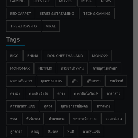
GAMING
LIFESTYLE
MOVIES
MUSIC
NEWS
RED CARPET
SERIES & STREAMING
TECH & GAMING
TIPS & HOW-TO
VIRAL
Tags
BIGC
BNK48
IRON CHEF THAILAND
MONO29
MONOMAX
NETFLIX
กรมชลประทาน
กรมอุตุนิยมวิทยา
ครอบครัวดารา
คุยแซ่บSHOW
คู่รัก
คู่รักดารา
งานวิวาห์
ดราม่า
ดวงประจำวัน
ดารา
ดาราติดโควิด19
ดาราสาว
ดาราอวดหุ่นแซ่บ
ดูดวง
ดูดวงอาจารย์มงคล
ตรวจหวย
ททท.
ทัวร์มาลง
ทำนายดวง
พยากรณ์อากาศ
ละครช่อง 3
ลูกดารา
สายมู
สีมงคล
หุ่นดี
อวดหุ่นแซ่บ