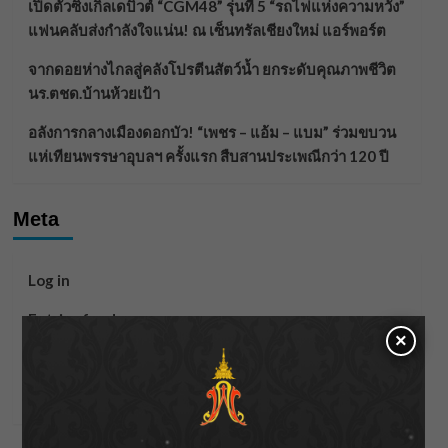
เปิดตัวซิงเกิลเดบิวต์ “CGM48” รุ่นที่ 5 “รถไฟแห่งความหวัง”
แฟนคลับส่งกำลังใจแน่น! ณ เซ็นทรัลเชียงใหม่ แอร์พอร์ต
จากดอยห่างไกลสู่คลังโปรตีนสัตว์น้ำ ยกระดับคุณภาพชีวิต
นร.ตชด.บ้านห้วยเป้า
อลังการกลางเมืองดอกบัว! “เพชร – แอ้ม – แบม” ร่วมขบวน
แห่เทียนพรรษาอุบลฯ ครั้งแรก สืบสานประเพณีกว่า 120 ปี
Meta
Log in
Entries feed
×
Comments feed
WordPress.org