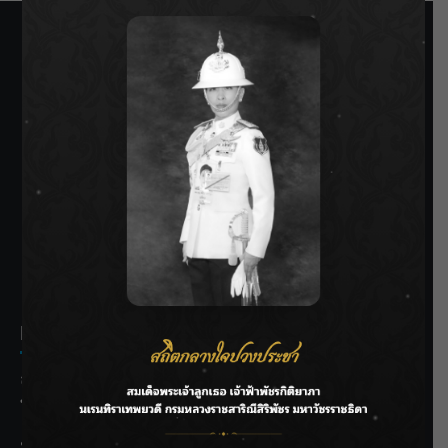
SIAMRATH VARIETY
THE BEST ENTERTAINMENT
Recent Posts
ลุยไม่หยุด!! กรมชลฯ เร่งเคลียร์ผักตบชวา-ติดตั้งเครื่องสูบน้ำ
ทั่วไทย
“BILLKIN” สร้างความภาคภูมิใจ คว้ารางวัลใหญ่ Weibo