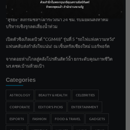
Malaysia พร้อมโชว์สุดประทับใจ
“สุริยะ” สั่งกรมชลฯ เฝ้าระวังน้ำ 24 ชม. รับมือฝนสิงหาคม
บริหารเชิงรุกลดเสี่ยงน้ำท่วม
เปิดตัวซิงเกิลเดบิวต์ “CGM48” รุ่นที่ 5 “รถไฟแห่งความหวัง”
แฟนคลับส่งกำลังใจแน่น! ณ เซ็นทรัลเชียงใหม่ แอร์พอร์ต
จากดอยห่างไกลสู่คลังโปรตีนสัตว์น้ำ ยกระดับคุณภาพชีวิต
นร.ตชด.บ้านห้วยเป้า
Categories
ASTROLOGY
BEAUTY & HEALTH
CELEBRITIES
CORPORATE
EDITOR'S PICKS
ENTERTAINMENT
ESPORTS
FASHION
FOOD & TRAVEL
GADGETS