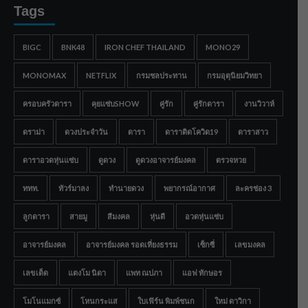
Tags
BIGC
BNK48
IRON CHEF THAILAND
MONO29
MONOMAX
NETFLIX
กรมชลประทาน
กรมอุตุนิยมวิทยา
ครอบครัวดารา
คุยแซ่บSHOW
คู่รัก
คู่รักดารา
งานวิวาห์
ดราม่า
ดวงประจำวัน
ดารา
ดาราติดโควิด19
ดาราสาว
ดาราอวดหุ่นแซ่บ
ดูดวง
ดูดวงอาจารย์มงคล
ตรวจหวย
ททท.
ทัวร์มาลง
ทำนายดวง
พยากรณ์อากาศ
ละครช่อง 3
ลูกดารา
สายมู
สีมงคล
หุ่นดี
อวดหุ่นแซ่บ
อาจารย์มงคล
อาจารย์มงคล รอดเที่ยงธรรม
เซ็กซี่
เลขมงคล
เลขเด็ด
แตงโม นิดา
แพท ณปภา
แอฟ ทักษอร
โมโนแมกซ์
โหนกระแส
ใบเฟิร์น พิมพ์ชนก
ใหม่ ดาวิกา