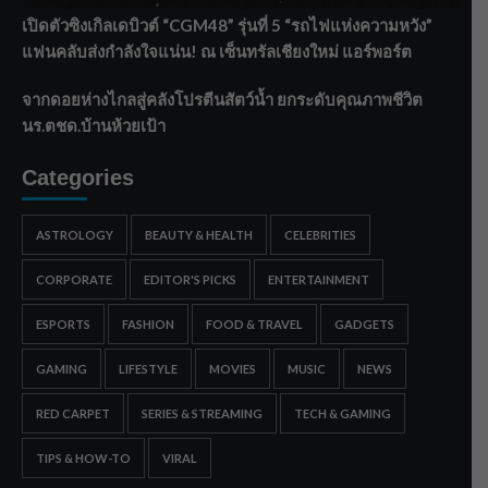
เปิดตัวซิงเกิลเดบิวต์ “CGM48” รุ่นที่ 5 “รถไฟแห่งความหวัง”
แฟนคลับส่งกำลังใจแน่น! ณ เซ็นทรัลเชียงใหม่ แอร์พอร์ต
จากดอยห่างไกลสู่คลังโปรตีนสัตว์น้ำ ยกระดับคุณภาพชีวิต
นร.ตชด.บ้านห้วยเป้า
Categories
ASTROLOGY
BEAUTY & HEALTH
CELEBRITIES
CORPORATE
EDITOR'S PICKS
ENTERTAINMENT
ESPORTS
FASHION
FOOD & TRAVEL
GADGETS
GAMING
LIFESTYLE
MOVIES
MUSIC
NEWS
RED CARPET
SERIES & STREAMING
TECH & GAMING
TIPS & HOW-TO
VIRAL