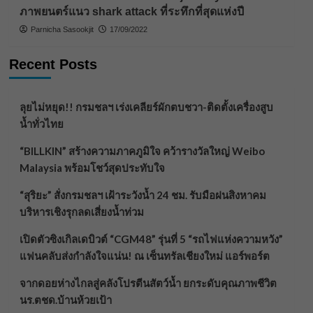
ภาพยนตร์แนว shark attack ที่ระทึกที่สุดแห่งปี
Parnicha Sasookjit
17/09/2022
Recent Posts
ลุยไม่หยุด!! กรมชลฯ เร่งเคลียร์ผักตบชวา-ติดตั้งเครื่องสูบ
น้ำทั่วไทย
“BILLKIN” สร้างความภาคภูมิใจ คว้ารางวัลใหญ่ Weibo
Malaysia พร้อมโชว์สุดประทับใจ
“สุริยะ” สั่งกรมชลฯ เฝ้าระวังน้ำ 24 ชม. รับมือฝนสิงหาคม
บริหารเชิงรุกลดเสี่ยงน้ำท่วม
เปิดตัวซิงเกิลเดบิวต์ “CGM48” รุ่นที่ 5 “รถไฟแห่งความหวัง”
แฟนคลับส่งกำลังใจแน่น! ณ เซ็นทรัลเชียงใหม่ แอร์พอร์ต
จากดอยห่างไกลสู่คลังโปรตีนสัตว์น้ำ ยกระดับคุณภาพชีวิต
นร.ตชด.บ้านห้วยเป้า