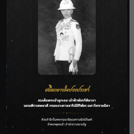
SIAMRATH VARIETY
THE BEST ENTERTAINMENT
Recent Posts
ลุยไม่หยุด!! กรมชลฯ เร่งเคลียร์ผักตบชวา-ติดตั้งเครื่องสูบน้ำ
ทั่วไทย
“BILLKIN” สร้างความภาคภูมิใจ คว้ารางวัลใหญ่ Weibo
Malaysia พร้อมโชว์สุดประทับใจ
“สุริยะ” สั่งกรมชลฯ เฝ้าระวังน้ำ 24 ชม. รับมือฝนสิงหาคม
บริหารเชิงรุกลดเสี่ยงน้ำท่วม