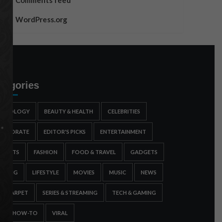
Comments feed
WordPress.org
tegories
STROLOGY
BEAUTY & HEALTH
CELEBRITIES
ORPORATE
EDITOR'S PICKS
ENTERTAINMENT
SPORTS
FASHION
FOOD & TRAVEL
GADGETS
AMING
LIFESTYLE
MOVIES
MUSIC
NEWS
ED CARPET
SERIES & STREAMING
TECH & GAMING
IPS & HOW-TO
VIRAL