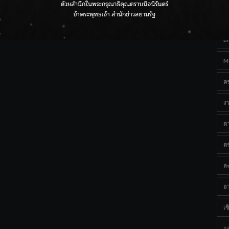
Ta
กรมชลฯ เกาะติดฝนทั่วประเทศ เตรียมเครื่องจักรรับมือน้ำ
หลาก เฝ้าระวังพื้นที่เสี่ยง
B
M
ค
งา
ด
ต
ละ
อว
เซ็
แ