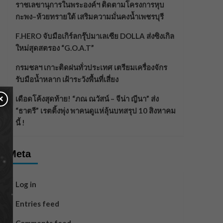
ราชเลขานุการในพระองค์ฯ ติดตามโครงการหุบ
กะพง–ห้วยทรายใต้ เสริมความมั่นคงน้ำเพชรบุรี
F.HERO จับมือเกิร์ลกรุ๊ปมาเลเซีย DOLLA ส่งซิงเกิล
ใหม่สุดสตรอง “G.O.A.T”
กรมชลฯ เกาะติดฝนทั่วประเทศ เตรียมเครื่องจักร
รับมือน้ำหลาก เฝ้าระวังพื้นที่เสี่ยง
×
เดือดโค้งสุดท้าย! “ภณ ณวัสน์ – จีน่า ญีนา” ส่ง
“ธาตรี” เรตติ้งพุ่ง พาคนดูแห่ลุ้นบทสรุป 10 สิงหาคม
นี้ !
Meta
Log in
Entries feed