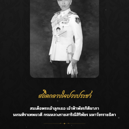
Recent Posts
Ca
กรมชลฯ รับฟังประชาชน ติดตามแก้ปัญหาโครงการประตู
A
ระบายน้ำศรีสองรักฯ
C
‘แมน การิน’ แชร์ความเชื่อชวนคิด! “อยากกินอะไรหลังจาก
E
ลาโลกนี้ ให้ใส่บาตรสิ่งนั้นไว้ตอนยังมีชีวิต”
G
ราชเลขานุการในพระองค์ฯ ติดตามโครงการหุบกะพง–ห้วย
ทรายใต้ เสริมความมั่นคงน้ำเพชรบุรี
R
F.HERO จับมือเกิร์ลกรุ๊ปมาเลเซีย DOLLA ส่งซิงเกิลใหม่สุดส
T
ตรอง “G.O.A.T”