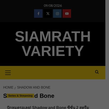
Skip
09/08/2026
to
content
Facebook
Twitter
Instagram
Youtube
SIAMRATH
VARIETY
Primary
Menu
HOME
SHADOW AND BONE
Shadow and Bone
Series & Streaming
ปักหมุดรอเลย! Shadow and Bone ซีซั่น 2 สตรีม