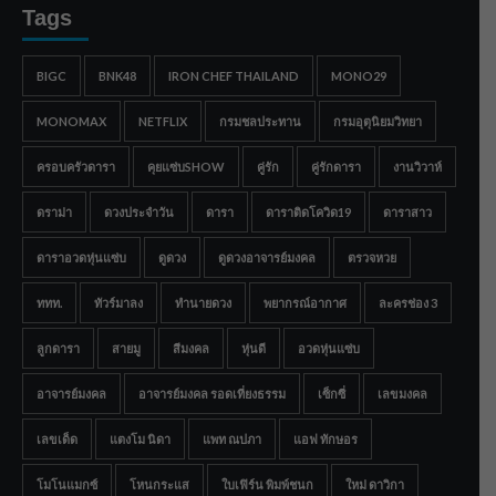
Tags
BIGC
BNK48
IRON CHEF THAILAND
MONO29
MONOMAX
NETFLIX
กรมชลประทาน
กรมอุตุนิยมวิทยา
ครอบครัวดารา
คุยแซ่บSHOW
คู่รัก
คู่รักดารา
งานวิวาห์
ดราม่า
ดวงประจำวัน
ดารา
ดาราติดโควิด19
ดาราสาว
ดาราอวดหุ่นแซ่บ
ดูดวง
ดูดวงอาจารย์มงคล
ตรวจหวย
ททท.
ทัวร์มาลง
ทำนายดวง
พยากรณ์อากาศ
ละครช่อง 3
ลูกดารา
สายมู
สีมงคล
หุ่นดี
อวดหุ่นแซ่บ
อาจารย์มงคล
อาจารย์มงคล รอดเที่ยงธรรม
เซ็กซี่
เลขมงคล
เลขเด็ด
แตงโม นิดา
แพท ณปภา
แอฟ ทักษอร
โมโนแมกซ์
โหนกระแส
ใบเฟิร์น พิมพ์ชนก
ใหม่ ดาวิกา