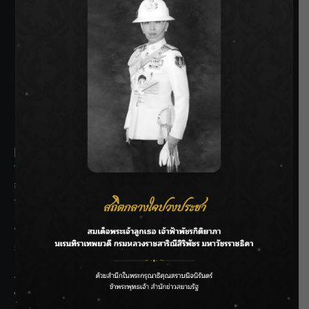
SIAMRATH VARIETY
THE BEST ENTERTAINMENT
Recent Posts
กรมชลฯ รับฟังประชาชน ติดตามแก้ปัญหาโครงการประตู
ระบายน้ำศรีสองรักฯ
‘แมน การิน’ แชร์ความเชื่อชวนคิด! “อยากกินอะไรหลังจาก
ลาโลกนี้ ให้ใส่บาตรสิ่งนั้นไว้ตอนยังมีชีวิต”
ราชเลขานุการในพระองค์ฯ ติดตามโครงการหุบกะพง–ห้วย
ทรายใต้ เสริมความมั่นคงน้ำเพชรบุรี