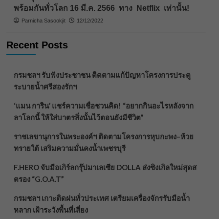
พร้อมกันทั่วโลก 16 มี.ค. 2566 ทาง Netflix เท่านั้น!
Parnicha Sasookjit
12/12/2022
Recent Posts
กรมชลฯ รับฟังประชาชน ติดตามแก้ปัญหาโครงการประตู
ระบายน้ำศรีสองรักฯ
‘แมน การิน’ แชร์ความเชื่อชวนคิด! “อยากกินอะไรหลังจาก
ลาโลกนี้ ให้ใส่บาตรสิ่งนั้นไว้ตอนยังมีชีวิต”
ราชเลขานุการในพระองค์ฯ ติดตามโครงการหุบกะพง–ห้วย
ทรายใต้ เสริมความมั่นคงน้ำเพชรบุรี
F.HERO จับมือเกิร์ลกรุ๊ปมาเลเซีย DOLLA ส่งซิงเกิลใหม่สุดส
ตรอง “G.O.A.T”
กรมชลฯ เกาะติดฝนทั่วประเทศ เตรียมเครื่องจักรรับมือน้ำ
หลาก เฝ้าระวังพื้นที่เสี่ยง