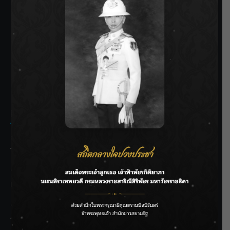
SIAMRATH VARIETY
THE BEST ENTERTAINMENT
Recent Posts
ลุยไม่หยุด!! กรมชลฯ เร่งเคลียร์ผักตบชวา-ติดตั้งเครื่องสูบน้ำ
ทั่วไทย
“BILLKIN” สร้างความภาคภูมิใจ คว้ารางวัลใหญ่ Weibo
Malaysia พร้อมโชว์สุดประทับใจ
“สุริยะ” สั่งกรมชลฯ เฝ้าระวังน้ำ 24 ชม. รับมือฝนสิงหาคม
บริหารเชิงรุกลดเสี่ยงน้ำท่วม