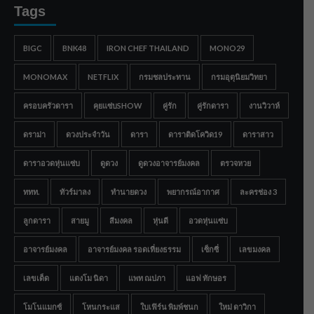
Tags
BIGC
BNK48
IRON CHEF THAILAND
MONO29
MONOMAX
NETFLIX
กรมชลประทาน
กรมอุตุนิยมวิทยา
ครอบครัวดารา
คุยแซ่บSHOW
คู่รัก
คู่รักดารา
งานวิวาห์
ดราม่า
ดวงประจำวัน
ดารา
ดาราติดโควิด19
ดาราสาว
ดาราอวดหุ่นแซ่บ
ดูดวง
ดูดวงอาจารย์มงคล
ตรวจหวย
ททท.
ทัวร์มาลง
ทำนายดวง
พยากรณ์อากาศ
ละครช่อง 3
ลูกดารา
สายมู
สีมงคล
หุ่นดี
อวดหุ่นแซ่บ
อาจารย์มงคล
อาจารย์มงคล รอดเที่ยงธรรม
เซ็กซี่
เลขมงคล
เลขเด็ด
แตงโม นิดา
แพท ณปภา
แอฟ ทักษอร
โมโนแมกซ์
โหนกระแส
ใบเฟิร์น พิมพ์ชนก
ใหม่ ดาวิกา