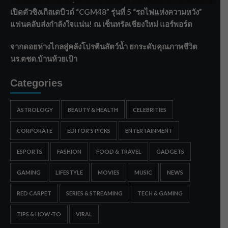
เปิดตัวซิงเกิลเดบิวต์ “CGM48” รุ่นที่ 5 “รถไฟแห่งความหวัง”
แฟนคลับส่งกำลังใจแน่น! ณ เซ็นทรัลเชียงใหม่ แอร์พอร์ต
จากดอยห่างไกลสู่คลังโปรตีนสัตว์น้ำ ยกระดับคุณภาพชีวิต
นร.ตชด.บ้านห้วยเป้า
Categories
ASTROLOGY
BEAUTY & HEALTH
CELEBRITIES
CORPORATE
EDITOR'S PICKS
ENTERTAINMENT
ESPORTS
FASHION
FOOD & TRAVEL
GADGETS
GAMING
LIFESTYLE
MOVIES
MUSIC
NEWS
RED CARPET
SERIES & STREAMING
TECH & GAMING
TIPS & HOW-TO
VIRAL