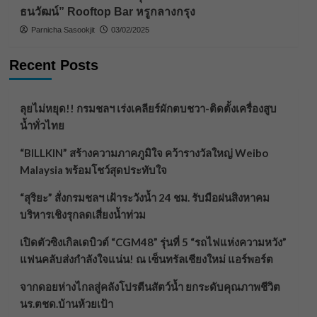
ธนวัฒน์” Rooftop Bar หรูกลางกรุง
Parnicha Sasookjit
03/02/2025
Recent Posts
ลุยไม่หยุด!! กรมชลฯ เร่งเคลียร์ผักตบชวา-ติดตั้งเครื่องสูบ
น้ำทั่วไทย
“BILLKIN” สร้างความภาคภูมิใจ คว้ารางวัลใหญ่ Weibo
Malaysia พร้อมโชว์สุดประทับใจ
“สุริยะ” สั่งกรมชลฯ เฝ้าระวังน้ำ 24 ชม. รับมือฝนสิงหาคม
บริหารเชิงรุกลดเสี่ยงน้ำท่วม
เปิดตัวซิงเกิลเดบิวต์ “CGM48” รุ่นที่ 5 “รถไฟแห่งความหวัง”
แฟนคลับส่งกำลังใจแน่น! ณ เซ็นทรัลเชียงใหม่ แอร์พอร์ต
จากดอยห่างไกลสู่คลังโปรตีนสัตว์น้ำ ยกระดับคุณภาพชีวิต
นร.ตชด.บ้านห้วยเป้า