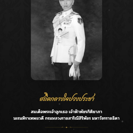
Recent Posts
Ca
กรมชลฯ รับฟังประชาชน ติดตามแก้ปัญหาโครงการประตู
A
ระบายน้ำศรีสองรักฯ
C
‘แมน การิน’ แชร์ความเชื่อชวนคิด! “อยากกินอะไรหลังจาก
E
ลาโลกนี้ ให้ใส่บาตรสิ่งนั้นไว้ตอนยังมีชีวิต”
G
ราชเลขานุการในพระองค์ฯ ติดตามโครงการหุบกะพง–ห้วย
ทรายใต้ เสริมความมั่นคงน้ำเพชรบุรี
R
F.HERO จับมือเกิร์ลกรุ๊ปมาเลเซีย DOLLA ส่งซิงเกิลใหม่สุดส
T
ตรอง “G.O.A.T”