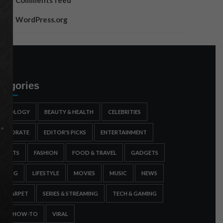
Comments feed
WordPress.org
tegories
STROLOGY
BEAUTY & HEALTH
CELEBRITIES
ORPORATE
EDITOR'S PICKS
ENTERTAINMENT
SPORTS
FASHION
FOOD & TRAVEL
GADGETS
AMING
LIFESTYLE
MOVIES
MUSIC
NEWS
ED CARPET
SERIES & STREAMING
TECH & GAMING
IPS & HOW-TO
VIRAL