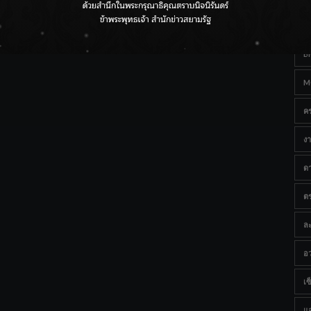
Ta
กรมชลฯ เกาะติดฝนทั่วประเทศ เตรียมเครื่องจักรรับมือน้ำ
หลาก เฝ้าระวังพื้นที่เสี่ยง
B
M
ค
งา
ด
ต
ละ
อว
เซ็
แ