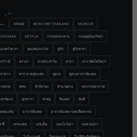
gs
IGC
BNK48
IRON CHEF THAILAND
MONO29
ONOMAX
NETFLIX
กรมชลประทาน
กรมอุตุนิยมวิทยา
รอบครัวดารา
คุยแซ่บSHOW
คู่รัก
คู่รักดารา
นวิวาห์
ดราม่า
ดวงประจำวัน
ดารา
ดาราติดโควิด19
าราสาว
ดาราอวดหุ่นแซ่บ
ดูดวง
ดูดวงอาจารย์มงคล
รวจหวย
ททท.
ทัวร์มาลง
ทำนายดวง
พยากรณ์อากาศ
ครช่อง 3
ลูกดารา
สายมู
สีมงคล
หุ่นดี
ดหุ่นแซ่บ
อาจารย์มงคล
อาจารย์มงคล รอดเที่ยงธรรม
กซี่
เลขมงคล
เลขเด็ด
แตงโม นิดา
แพท ณปภา
อฟ ทักษอร
โมโนแมกซ์
โหนกระแส
ใบเฟิร์น พิมพ์ชนก