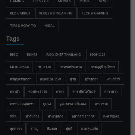
GAMING
LIFESTYLE
MOVIES
MUSIC
NEWS
RED CARPET
SERIES & STREAMING
TECH & GAMING
TIPS & HOW-TO
VIRAL
Tags
BIGC
BNK48
IRON CHEF THAILAND
MONO29
MONOMAX
NETFLIX
กรมชลประทาน
กรมอุตุนิยมวิทยา
ครอบครัวดารา
คุยแซ่บSHOW
คู่รัก
คู่รักดารา
งานวิวาห์
ดราม่า
ดวงประจำวัน
ดารา
ดาราติดโควิด19
ดาราสาว
ดาราอวดหุ่นแซ่บ
ดูดวง
ดูดวงอาจารย์มงคล
ตรวจหวย
ททท.
ทัวร์มาลง
ทำนายดวง
พยากรณ์อากาศ
ละครช่อง 3
ลูกดารา
สายมู
สีมงคล
หุ่นดี
อวดหุ่นแซ่บ