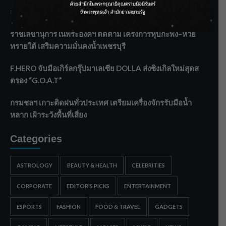
ลาโลกนี้ ให้ใส่บาตรสิ่งนั้นไว้ตอนยังมีชีวิต”
ราชเลขานุการในพระองค์ฯ ติดตามโครงการหุบกะพง–ห้วย
ทรายใต้ เสริมความมั่นคงน้ำเพชรบุรี
F.HERO จับมือเกิร์ลกรุ๊ปมาเลเซีย DOLLA ส่งซิงเกิลใหม่สุดส
ตรอง “G.O.A.T”
กรมชลฯ เกาะติดฝนทั่วประเทศ เตรียมเครื่องจักรรับมือน้ำ
หลาก เฝ้าระวังพื้นที่เสี่ยง
Categories
ASTROLOGY
BEAUTY & HEALTH
CELEBRITIES
CORPORATE
EDITOR'S PICKS
ENTERTAINMENT
ESPORTS
FASHION
FOOD & TRAVEL
GADGETS