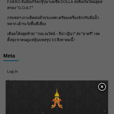
F.HERO จับมือเกิร์ลกรุ๊ปมาเลเซีย DOLLA ส่งซิงเกิลใหม่สุดส
ตรอง “G.O.A.T”
กรมชลฯ เกาะติดฝนทั่วประเทศ เตรียมเครื่องจักรรับมือน้ำ
หลาก เฝ้าระวังพื้นที่เสี่ยง
เดือดโค้งสุดท้าย! “ภณ ณวัสน์ – จีน่า ญีนา” ส่ง “ธาตรี” เรต
ติ้งพุ่ง พาคนดูแห่ลุ้นบทสรุป 10 สิงหาคมนี้ !
Meta
Log in
Entries feed
×
Comments feed
WordPress.org