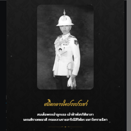
SIAMRATH VARIETY
THE BEST ENTERTAINMENT
Recent Posts
กรมชลฯ รับฟังประชาชน ติดตามแก้ปัญหาโครงการประตู
ระบายน้ำศรีสองรักฯ
‘แมน การิน’ แชร์ความเชื่อชวนคิด! “อยากกินอะไรหลังจาก