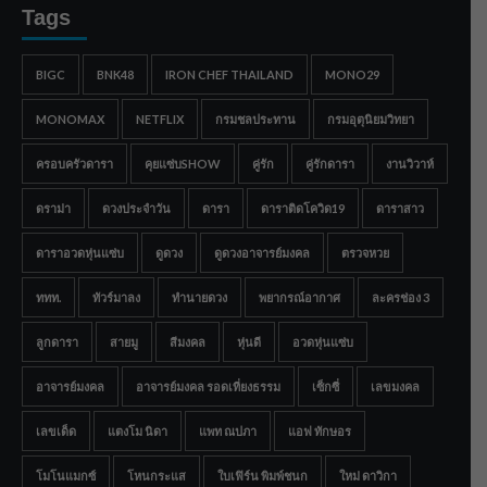
Tags
BIGC
BNK48
IRON CHEF THAILAND
MONO29
MONOMAX
NETFLIX
กรมชลประทาน
กรมอุตุนิยมวิทยา
ครอบครัวดารา
คุยแซ่บSHOW
คู่รัก
คู่รักดารา
งานวิวาห์
ดราม่า
ดวงประจำวัน
ดารา
ดาราติดโควิด19
ดาราสาว
ดาราอวดหุ่นแซ่บ
ดูดวง
ดูดวงอาจารย์มงคล
ตรวจหวย
ททท.
ทัวร์มาลง
ทำนายดวง
พยากรณ์อากาศ
ละครช่อง 3
ลูกดารา
สายมู
สีมงคล
หุ่นดี
อวดหุ่นแซ่บ
อาจารย์มงคล
อาจารย์มงคล รอดเที่ยงธรรม
เซ็กซี่
เลขมงคล
เลขเด็ด
แตงโม นิดา
แพท ณปภา
แอฟ ทักษอร
โมโนแมกซ์
โหนกระแส
ใบเฟิร์น พิมพ์ชนก
ใหม่ ดาวิกา