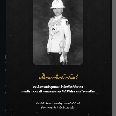
SIAMRATH VARIETY
THE BEST ENTERTAINMENT
Recent Posts
กรมชลฯ รับฟังประชาชน ติดตามแก้ปัญหาโครงการประตู
ระบายน้ำศรีสองรักฯ
‘แมน การิน’ แชร์ความเชื่อชวนคิด! “อยากกินอะไรหลังจาก
ลาโลกนี้ ให้ใส่บาตรสิ่งนั้นไว้ตอนยังมีชีวิต”
ราชเลขานุการในพระองค์ฯ ติดตามโครงการหุบกะพง–ห้วย
ทรายใต้ เสริมความมั่นคงน้ำเพชรบุรี