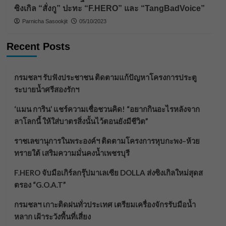
ซิงเกิล “สั่งกู” ปะทะ “F.HERO” และ “TangBadVoice”
Parnicha Sasookjit
05/10/2023
Recent Posts
กรมชลฯ รับฟังประชาชน ติดตามแก้ปัญหาโครงการประตู
ระบายน้ำศรีสองรักฯ
‘แมน การิน’ แชร์ความเชื่อชวนคิด! “อยากกินอะไรหลังจาก
ลาโลกนี้ ให้ใส่บาตรสิ่งนั้นไว้ตอนยังมีชีวิต”
ราชเลขานุการในพระองค์ฯ ติดตามโครงการหุบกะพง–ห้วย
ทรายใต้ เสริมความมั่นคงน้ำเพชรบุรี
F.HERO จับมือเกิร์ลกรุ๊ปมาเลเซีย DOLLA ส่งซิงเกิลใหม่สุดส
ตรอง “G.O.A.T”
กรมชลฯ เกาะติดฝนทั่วประเทศ เตรียมเครื่องจักรรับมือน้ำ
หลาก เฝ้าระวังพื้นที่เสี่ยง