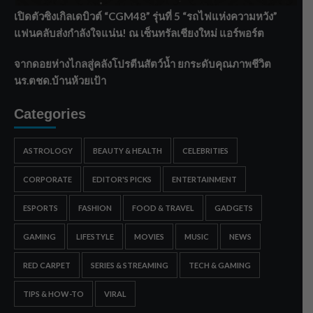
เปิดตัวซิงเกิลเดบิวต์ “CGM48” รุ่นที่ 5 “รถไฟแห่งความหวัง”
แฟนคลับส่งกำลังใจแน่น! ณ เซ็นทรัลเชียงใหม่ แอร์พอร์ต
จากดอยห่างไกลสู่คลังโปรตีนสัตว์น้ำ ยกระดับคุณภาพชีวิต
นร.ตชด.บ้านห้วยเป้า
Categories
ASTROLOGY
BEAUTY & HEALTH
CELEBRITIES
CORPORATE
EDITOR'S PICKS
ENTERTAINMENT
ESPORTS
FASHION
FOOD & TRAVEL
GADGETS
GAMING
LIFESTYLE
MOVIES
MUSIC
NEWS
RED CARPET
SERIES & STREAMING
TECH & GAMING
TIPS & HOW-TO
VIRAL