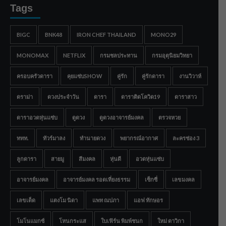
Tags
BIGC
BNK48
IRON CHEF THAILAND
MONO29
MONOMAX
NETFLIX
กรมชลประทาน
กรมอุตุนิยมวิทยา
ครอบครัวดารา
คุยแซ่บSHOW
คู่รัก
คู่รักดารา
งานวิวาห์
ดราม่า
ดวงประจำวัน
ดารา
ดาราติดโควิด19
ดาราสาว
ดาราอวดหุ่นแซ่บ
ดูดวง
ดูดวงอาจารย์มงคล
ตรวจหวย
ททท.
ทัวร์มาลง
ทำนายดวง
พยากรณ์อากาศ
ละครช่อง 3
ลูกดารา
สายมู
สีมงคล
หุ่นดี
อวดหุ่นแซ่บ
อาจารย์มงคล
อาจารย์มงคล รอดเที่ยงธรรม
เซ็กซี่
เลขมงคล
เลขเด็ด
แตงโม นิดา
แพท ณปภา
แอฟ ทักษอร
โมโนแมกซ์
โหนกระแส
ใบเฟิร์น พิมพ์ชนก
ใหม่ ดาวิกา