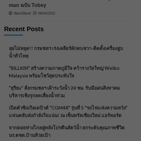
man ฉบับ Tobey
BlackBlood
08/04/2022
Recent Posts
ลุยไม่หยุด!! กรมชลฯ เร่งเคลียร์ผักตบชวา-ติดตั้งเครื่องสูบ
น้ำทั่วไทย
“BILLKIN” สร้างความภาคภูมิใจ คว้ารางวัลใหญ่ Weibo
Malaysia พร้อมโชว์สุดประทับใจ
“สุริยะ” สั่งกรมชลฯ เฝ้าระวังน้ำ 24 ชม. รับมือฝนสิงหาคม
บริหารเชิงรุกลดเสี่ยงน้ำท่วม
เปิดตัวซิงเกิลเดบิวต์ “CGM48” รุ่นที่ 5 “รถไฟแห่งความหวัง”
แฟนคลับส่งกำลังใจแน่น! ณ เซ็นทรัลเชียงใหม่ แอร์พอร์ต
จากดอยห่างไกลสู่คลังโปรตีนสัตว์น้ำ ยกระดับคุณภาพชีวิต
นร.ตชด.บ้านห้วยเป้า