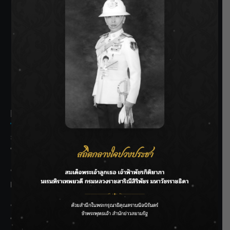
SIAMRATH VARIETY
THE BEST ENTERTAINMENT
Recent Posts
ลุยไม่หยุด!! กรมชลฯ เร่งเคลียร์ผักตบชวา-ติดตั้งเครื่องสูบน้ำ
ทั่วไทย
“BILLKIN” สร้างความภาคภูมิใจ คว้ารางวัลใหญ่ Weibo
Malaysia พร้อมโชว์สุดประทับใจ
“สุริยะ” สั่งกรมชลฯ เฝ้าระวังน้ำ 24 ชม. รับมือฝนสิงหาคม
บริหารเชิงรุกลดเสี่ยงน้ำท่วม