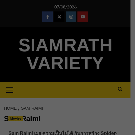
Skip
07/08/2026
to
content
Facebook
Twitter
Instagram
Youtube
SIAMRATH
VARIETY
Primary
Menu
HOME
SAM RAIMI
Sam Raimi
Movies
Sam Raimi เผย ความเป็นไปได้ กับการสร้าง Spider-