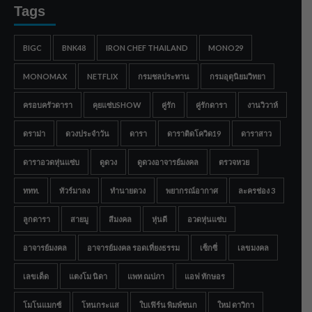
Tags
BIGC
BNK48
IRON CHEF THAILAND
MONO29
MONOMAX
NETFLIX
กรมชลประทาน
กรมอุตุนิยมวิทยา
ครอบครัวดารา
คุยแซ่บSHOW
คู่รัก
คู่รักดารา
งานวิวาห์
ดราม่า
ดวงประจำวัน
ดารา
ดาราติดโควิด19
ดาราสาว
ดาราอวดหุ่นแซ่บ
ดูดวง
ดูดวงอาจารย์มงคล
ตรวจหวย
ททท.
ทัวร์มาลง
ทำนายดวง
พยากรณ์อากาศ
ละครช่อง 3
ลูกดารา
สายมู
สีมงคล
หุ่นดี
อวดหุ่นแซ่บ
อาจารย์มงคล
อาจารย์มงคล รอดเที่ยงธรรม
เซ็กซี่
เลขมงคล
เลขเด็ด
แตงโม นิดา
แพท ณปภา
แอฟ ทักษอร
โมโนแมกซ์
โหนกระแส
ใบเฟิร์น พิมพ์ชนก
ใหม่ ดาวิกา