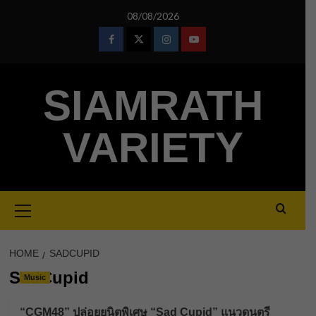
Skip
08/08/2026
to
content
Facebook
Twitter
Instagram
Youtube
SIAMRATH
VARIETY
Primary
Menu
HOME
SADCUPID
SadCupid
Music
“CGM48” ปล่อยยูนิตพิเศษ “Sad Cupid” แนวดนตรี