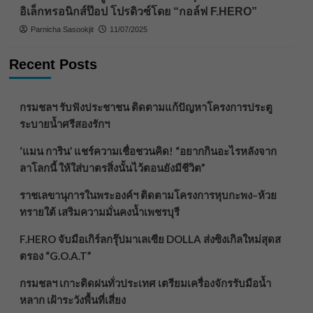
อิเล็กทรอนิกส์ป๊อป โปรดิวซ์โดย “กอล์ฟ F.HERO”
Parnicha Sasookjit
11/07/2025
Recent Posts
กรมชลฯ รับฟังประชาชน ติดตามแก้ปัญหาโครงการประตู
ระบายน้ำศรีสองรักฯ
‘แมน การิน’ แชร์ความเชื่อชวนคิด! “อยากกินอะไรหลังจาก
ลาโลกนี้ ให้ใส่บาตรสิ่งนั้นไว้ตอนยังมีชีวิต”
ราชเลขานุการในพระองค์ฯ ติดตามโครงการหุบกะพง–ห้วย
ทรายใต้ เสริมความมั่นคงน้ำเพชรบุรี
F.HERO จับมือเกิร์ลกรุ๊ปมาเลเซีย DOLLA ส่งซิงเกิลใหม่สุดส
ตรอง “G.O.A.T”
กรมชลฯ เกาะติดฝนทั่วประเทศ เตรียมเครื่องจักรรับมือน้ำ
หลาก เฝ้าระวังพื้นที่เสี่ยง