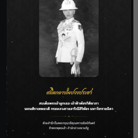
SIAMRATH VARIETY
THE BEST ENTERTAINMENT
Recent Posts
กรมชลฯ รับฟังประชาชน ติดตามแก้ปัญหาโครงการประตู
ระบายน้ำศรีสองรักฯ
‘แมน การิน’ แชร์ความเชื่อชวนคิด! “อยากกินอะไรหลังจาก
ลาโลกนี้ ให้ใส่บาตรสิ่งนั้นไว้ตอนยังมีชีวิต”
ราชเลขานุการในพระองค์ฯ ติดตามโครงการหุบกะพง–ห้วย
ทรายใต้ เสริมความมั่นคงน้ำเพชรบุรี